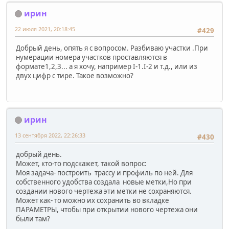
ирин
22 июля 2021, 20:18:45
#429
Добрый день, опять я с вопросом. Разбиваю участки .При
нумерации номера участков проставляются в
формате1,2,3... а я хочу, например I-1.I-2 и т.д., или из
двух цифр с тире. Такое возможно?
ирин
13 сентября 2022, 22:26:33
#430
добрый день.
Может, кто-то подскажет, такой вопрос:
Моя задача- построить трассу и профиль по ней. Для
собственного удобства создала новые метки,Но при
создании нового чертежа эти метки не сохраняются.
Может как- то можно их сохранить во вкладке
ПАРАМЕТРЫ, чтобы при открытии нового чертежа они
были там?