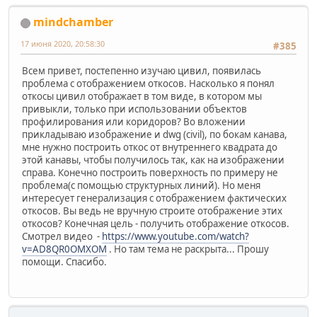
mindchamber
17 июня 2020, 20:58:30
#385
Всем привет, постепенно изучаю цивил, появилась
проблема с отображением откосов. Насколько я понял
откосы цивил отображает в том виде, в котором мы
привыкли, только при использовании объектов
профилирования или коридоров? Во вложении
прикладываю изображение и dwg (civil), по бокам канава,
мне нужно построить откос от внутреннего квадрата до
этой канавы, чтобы получилось так, как на изображении
справа. Конечно построить поверхность по примеру не
проблема(с помощью структурных линий). Но меня
интересует генерализация с отображением фактических
откосов. Вы ведь не вручную строите отображение этих
откосов? Конечная цель - получить отображение откосов.
Смотрел видео -
https://www.youtube.com/watch?
v=AD8QR0OMXOM
. Но там тема не раскрыта... Прошу
помощи. Спасибо.