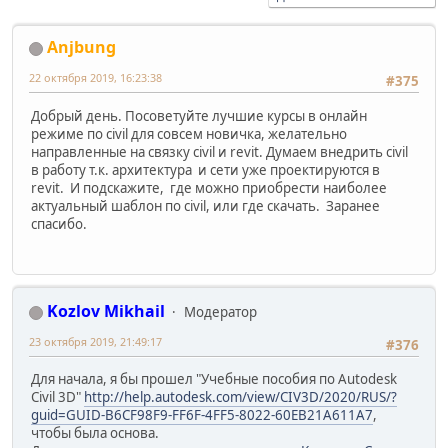
Anjbung
22 октября 2019, 16:23:38
#375
Добрый день. Посоветуйте лучшие курсы в онлайн
режиме по civil для совсем новичка, желательно
направленные на связку civil и revit. Думаем внедрить civil
в работу т.к. архитектура и сети уже проектируются в
revit. И подскажите, где можно приобрести наиболее
актуальный шаблон по civil, или где скачать. Заранее
спасибо.
Kozlov Mikhail
Модератор
23 октября 2019, 21:49:17
#376
Для начала, я бы прошел "Учебные пособия по Autodesk
Civil 3D"
http://help.autodesk.com/view/CIV3D/2020/RUS/?
guid=GUID-B6CF98F9-FF6F-4FF5-8022-60EB21A611A7
,
чтобы была основа.