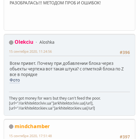
РАЗОБРАЛАСЬ!!! МЕТОДОМ ПРОБ И ОШИБОК!
Olekciu
Aloshka
15 сентября 2020, 11:24:56
#396
Всем привет. Почему при добавлении блока через
обьекты чертежа вот такая штука? с отметкой блока по Z
все в порядке
Фото
They got money for wars but they can't feed the poor.
[url="//arkhitektor.lviv.ua"]arkhitektor.lviv.ua[/url],
[url="//arkhitektor.kiev.ua"]arkhitektor.kiev.ua[/url]
mindchamber
15 сентября 2020, 17:51:48
#397