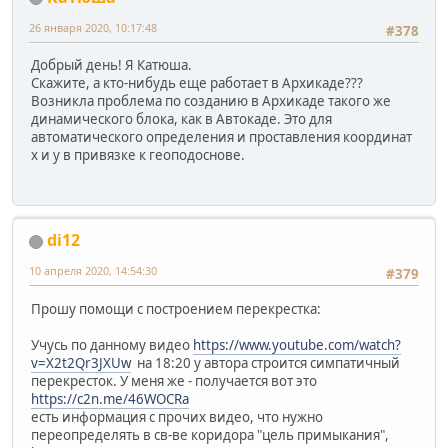
26 января 2020, 10:17:48
#378
Добрый день! Я Катюша.
Скажите, а кто-нибудь еще работает в Архикаде???
Возникла проблема по созданию в Архикаде такого же
динамического блока, как в Автокаде. Это для
автоматического определения и проставления координат
х и у в привязке к геоподоснове.
di12
10 апреля 2020, 14:54:30
#379
Прошу помощи с построением перекрестка:
Учусь по данному видео
https://www.youtube.com/watch?
v=X2t2Qr3JXUw
на 18:20 у автора строится симпатичный
перекресток. У меня же - получается вот это
https://c2n.me/46WOCRa
есть информация с прочих видео, что нужно
переопределять в св-ве коридора "цель примыкания",