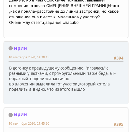
данные, но в чем ошибка-не понимаю, вызывает
сомнение строчка СМЕЩЕНИЕ ВНЕШНЕЙ ГРАНИЦЫ-это
,как я поняла-расстояние до линии застройки, но какое
отношение она имеет к маленькому участку?
Очень жду ответа,заранее спасибо
ирин
10 сентября 2020, 14:38:13
#394
В догонку к предыдущему сообщению, "игралась" с
разными участками, с прямоугольными та же беда, а Г-
образный поделился частично
во вложении выделила тот участок ,который хотела
поделить и видно, что из этого вышло
ирин
10 сентября 2020, 21:45:30
#395