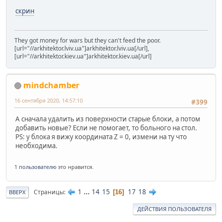
скрин
They got money for wars but they can't feed the poor.
[url="//arkhitektor.lviv.ua"]arkhitektor.lviv.ua[/url],
[url="//arkhitektor.kiev.ua"]arkhitektor.kiev.ua[/url]
mindchamber
16 сентября 2020, 14:57:10
#399
А сначала удалить из поверхности старые блоки, а потом
добавить новые? Если не помогает, то больного на стол.
PS: у блока я вижу координата Z = 0, измени на ту что
необходима.
1 пользователю
это нравится.
1
...
14
15
17
18
Страницы
16
ВВЕРХ
ДЕЙСТВИЯ ПОЛЬЗОВАТЕЛЯ