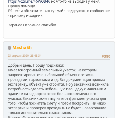
https://c2n.me/46WOB46
но что-то не выходит у меня.
Прошу помощи.
PS - если объясните - как тут файл подгружать в сообщение
- приложу исходник.
Заранее Огромное спасибо!
MashaSh
23 апреля 2020, 23:43:34
#380
Добрый день. Прошу подсказки:
Имеется огромный земельный участок, на котором
запроектирован очень большой объект с сетями,
проездами, парковками и тд. Все документация прошла
экспертизу, объект уже строится. Но у заказчика возникла
потребность сделать небольшую площадку с маленьким
зданием на задворках этого большого земельного
участка. Заказчик хочет пзу на этот фрагмент участка для
того, чтобы посчитать смету и потом построить. Никаких
экспертиз и проверок проходить не будет. Согласование
только исключительно с заказчиком.
Вопрос: Фрагмент участка под организацию площадки со