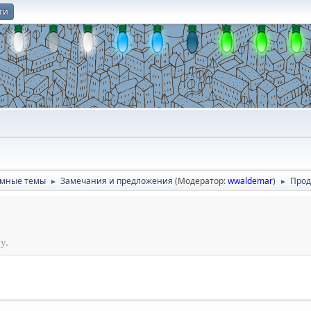
ти
О
умные темы
Замечания и предложения
(Модератор:
wwaldemar
)
Прод
►
►
у.