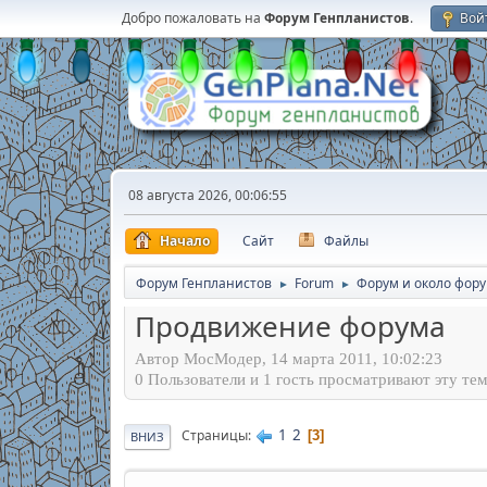
Добро пожаловать на
Форум Генпланистов
.
Вой
08 августа 2026, 00:06:55
Начало
Сайт
Файлы
Форум Генпланистов
Forum
Форум и около фор
►
►
Продвижение форума
Автор МосМодер, 14 марта 2011, 10:02:23
0 Пользователи и 1 гость просматривают эту тем
1
2
Страницы
3
ВНИЗ