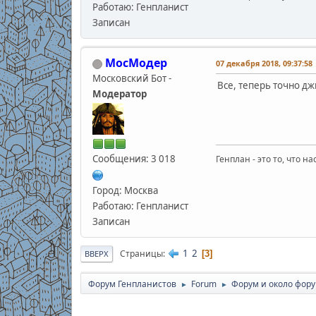
Работаю: Генпланист
Записан
МосМодер
07 декабря 2018, 09:37:58
Московский Бот -
Все, теперь точно дж
Модератор
Сообщения: 3 018
Генплан - это то, что н
Город: Москва
Работаю: Генпланист
Записан
1
2
Страницы
3
ВВЕРХ
Форум Генпланистов
Forum
Форум и около фор
►
►