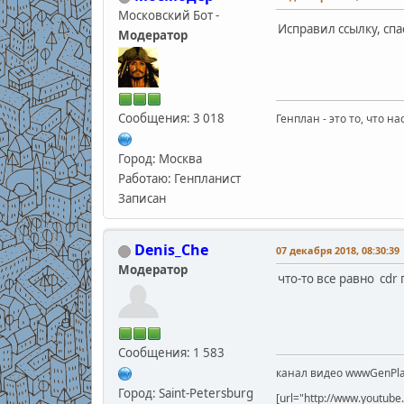
Московский Бот -
Исправил ссылку, сп
Модератор
Сообщения: 3 018
Генплан - это то, что н
Город: Москва
Работаю: Генпланист
Записан
Denis_Che
07 декабря 2018, 08:30:39
Модератор
что-то все равно cdr 
Сообщения: 1 583
канал видео wwwGenPla
Город: Saint-Petersburg
[url="http://www.youtu