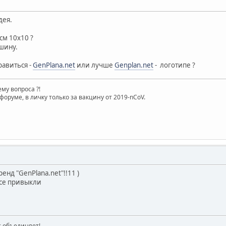
дея.
см 10х10 ?
ашину.
равиться -
GenPlana.net
или лучше
Genplan.net
- логотипе ?
му вопроса ?!
форуме, в личку только за вакцину от 2019-nCoV.
енд "GenPlana.net"!!11 )
Все привыкли
ас объединяет!