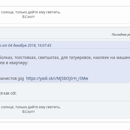
 солнце, только дайте ему светить.
котт
Последнее 
от 04 декабря 2018, 16:07:45
болках, толстовках, свитшотах, для татуировок, наклеек на маши
в в квартиру:
ланистов jpg
https://yadi.sk/i/Mj5bOJIrH_rIMw
я как cdr.
 солнце, только дайте ему светить.
котт