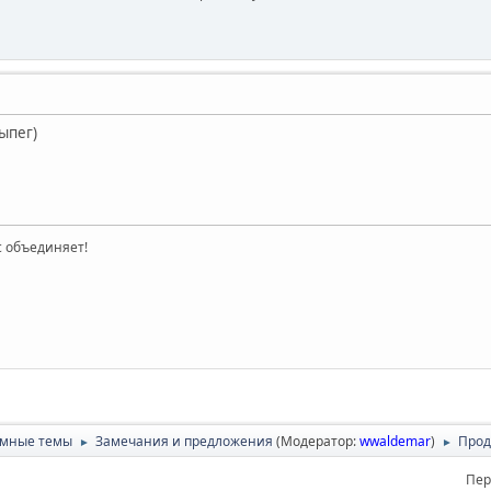
ыпег)
ас объединяет!
умные темы
Замечания и предложения
(Модератор:
wwaldemar
)
Прод
►
►
Пер