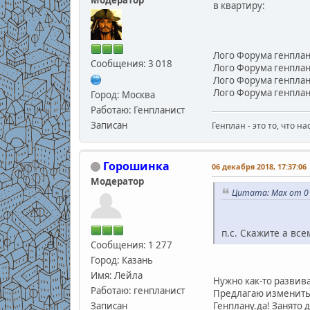
в квартиру:
Лого Форума генплан
Сообщения: 3 018
Лого Форума генплан
Лого Форума генплани
Лого Форума генплани
Город: Москва
Работаю: Генпланист
Записан
Генплан - это то, что н
Горошинка
06 декабря 2018, 17:37:06
Модератор
Цитата: Max от 01
п.с. Скажите а все
Сообщения: 1 277
Город: Казань
Имя: Лейла
Нужно как-то развива
Работаю: генпланист
Предлагаю изменить
Записан
Генплану.да! Занято 