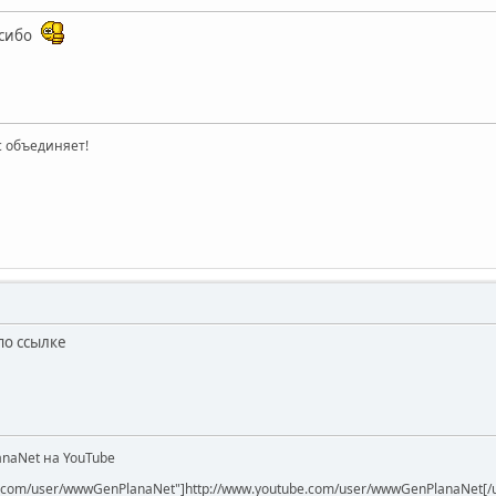
асибо
ас объединяет!
по ссылке
naNet на YouTube
be.com/user/wwwGenPlanaNet"]http://www.youtube.com/user/wwwGenPlanaNet[/u