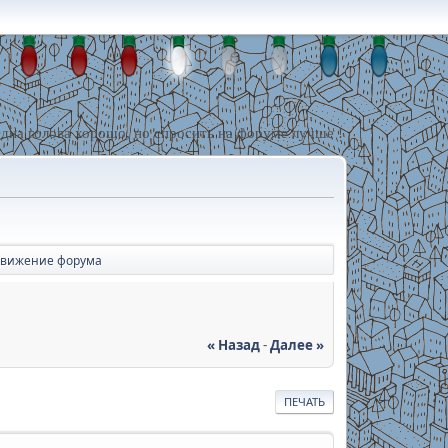
дна голова хорошо, но спросить на форуме лучше !
вижение форума
« Назад
-
Далее »
ПЕЧАТЬ