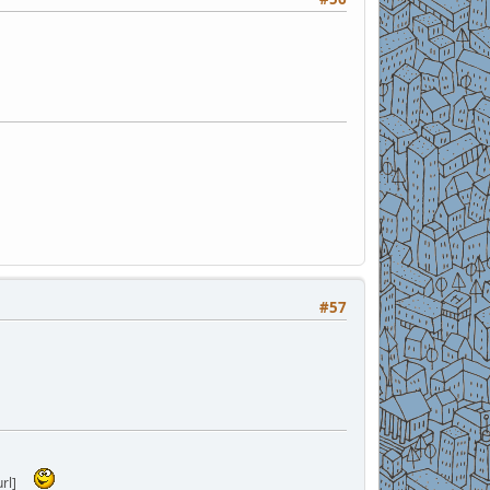
#57
rl]