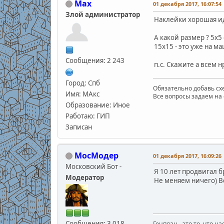
Max
01 декабря 2017, 16:07:54
Злой администратор
Наклейки хорошая и
А какой размер ? 5х5 
15х15 - это уже на м
Сообщения: 2 243
п.с. Скажите а всем н
Город: Спб
Обязательно добавь схе
Имя: МАкс
Все вопросы задаем на 
Образование: Иное
Работаю: ГИП
Записан
МосМодер
01 декабря 2017, 16:09:26
Московский Бот -
Я 10 лет продвигал бр
Модератор
Не меняем ничего) 
Сообщения: 3 018
Генплан - это то, что н