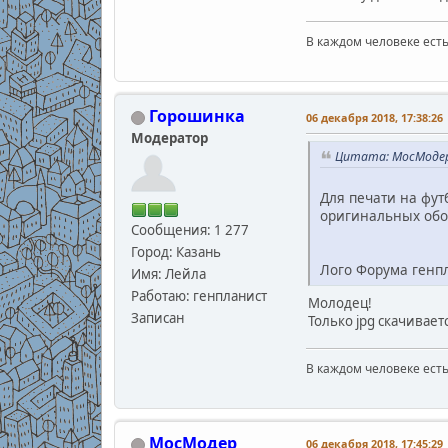
В каждом человеке есть
В.С
Горошинка
06 декабря 2018, 17:38:26
Модератор
Цитата: МосМодер 
Для печати на фут
оригинальных обое
Сообщения: 1 277
Город: Казань
Лого Форума генп
Имя: Лейла
Работаю: генпланист
Молодец!
Записан
Только jpg скачиваетс
В каждом человеке есть
В.С
МосМодер
06 декабря 2018, 17:45:29