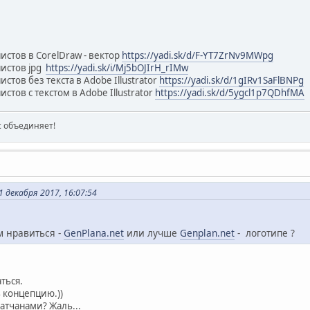
истов в CorelDraw - вектор
https://yadi.sk/d/F-YT7ZrNv9MWpg
истов jpg
https://yadi.sk/i/Mj5bOJIrH_rIMw
стов без текста в Adobe Illustrator
https://yadi.sk/d/1gIRv1SaFlBNPg
стов с текстом в Adobe Illustrator
https://yadi.sk/d/5ygcl1p7QDhfMA
ас объединяет!
 декабря 2017, 16:07:54
м нравиться -
GenPlana.net
или лучше
Genplan.net
- логотипе ?
ться.
 концепцию.))
датчанами? Жаль...