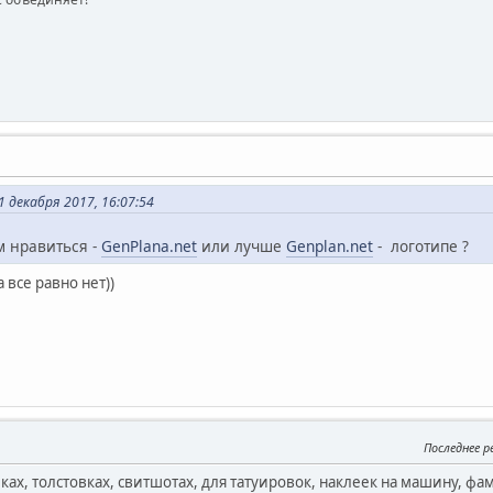
 декабря 2017, 16:07:54
м нравиться -
GenPlana.net
или лучше
Genplan.net
- логотипе ?
 все равно нет))
Последнее 
ках, толстовках, свитшотах, для татуировок, наклеек на машину, ф