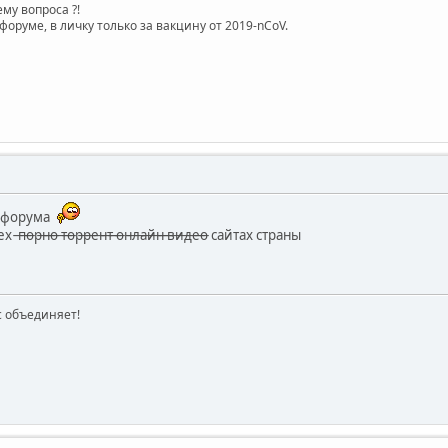
му вопроса ?!
форуме, в личку только за вакцину от 2019-nCoV.
у форума
р̶н̶о̶ ̶т̶о̶р̶р̶е̶н̶т̶ ̶о̶н̶л̶а̶й̶н̶ ̶в̶и̶д̶е̶о̶ сайтах страны
ас объединяет!