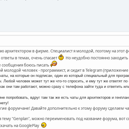
таю архитектором в фирме. Специалист я молодой, поэтому на этот 
 ответы в темах, очень спасает
Но неудобно постоянно заходить с
е сообщения боюсь писать
ой молодой человек - программист, и сидит в Telegram (приложение
чаты, на которые он подписан, один из который специальный для програ
. Любой человек может тут же что-то спросить, и ему тут же ответят по 
как они там работают, можно сразу с телефона зайти туда и ответить и
не попробовать, вдруг там так же есть чаты для архитекторов и генпла
нету!
огие форумчане! Давайте дополнительно к этому форуму сделаем ча
ла тему "Genplan", можно переименовать под название форума, вот 
качать на GooglePlay