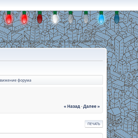
дна голова хорошо, но спросить на форуме лучше !
вижение форума
« Назад
-
Далее »
ПЕЧАТЬ