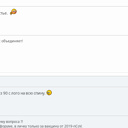
ястье.
ас объединяет!
з 90 с лого на всю спину.
му вопроса ?!
форуме, в личку только за вакцину от 2019-nCoV.