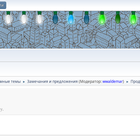
ти
О
умные темы
Замечания и предложения
(Модератор:
wwaldemar
)
Прод
►
►
у.