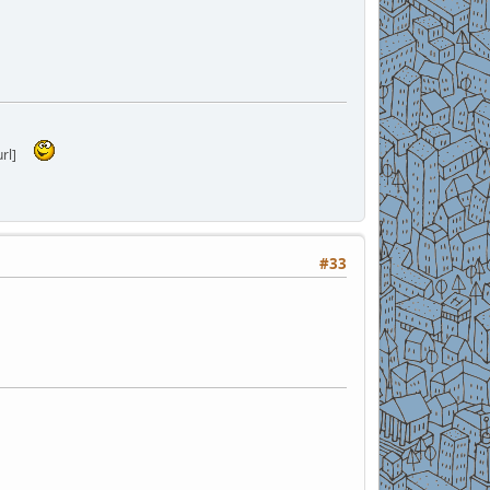
rl]
#33