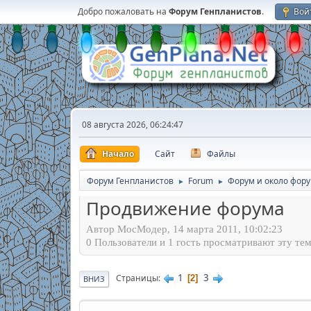
Добро пожаловать на
Форум Генпланистов
.
Вой
08 августа 2026, 06:24:47
Начало
Сайт
Файлы
Форум Генпланистов
Forum
Форум и около фор
►
►
Продвижение форума
Автор МосМодер, 14 марта 2011, 10:02:23
0 Пользователи и 1 гость просматривают эту тем
1
3
Страницы
2
ВНИЗ