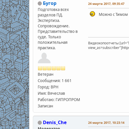
Бугор
24 марта 2017, 09:35:47
Подготовка всех
Можно с Тимом п
разделов ПД.
Экспертиза.
Сопровождение.
Представительство в
суде. Только
положительная
Видеокопоотчеты [url="
практика.
view_as=subscriber"]htt
Ветеран
Сообщения: 1 661
Город: ВРН
Имя: Вячеслав
Работаю: ГИПРОПРОМ
Записан
Denis_Che
24 марта 2017, 10:23:14
Модератор