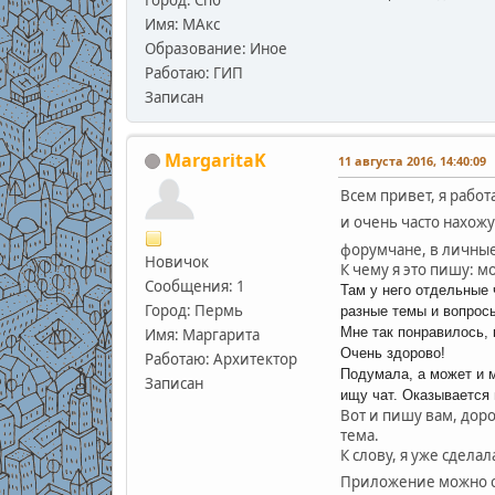
Имя: МАкс
Образование: Иное
Работаю: ГИП
Записан
MargaritaK
11 августа 2016, 14:40:09
Всем привет, я рабо
и очень часто нахожу
форумчане, в личны
Новичок
К чему я это пишу: м
Сообщения: 1
Там у него отдельные 
Город: Пермь
разные темы и вопросы
Мне так понравилось, 
Имя: Маргарита
Очень здорово!
Работаю: Архитектор
Подумала, а может и м
Записан
ищу чат. Оказывается 
Вот и пишу вам, дор
тема.
К слову, я уже сдела
Приложение можно с