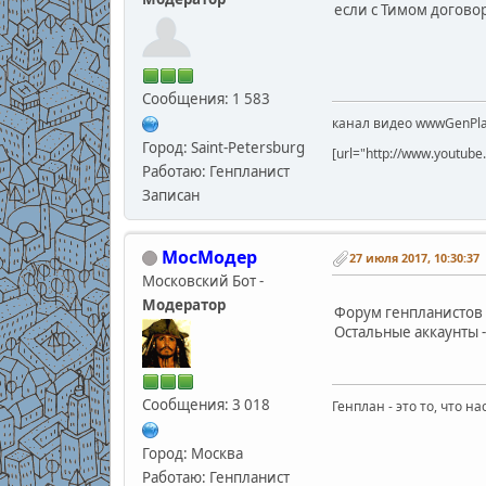
если с Тимом договор
Сообщения: 1 583
канал видео wwwGenPla
Город: Saint-Petersburg
[url="http://www.youtu
Работаю: Генпланист
Записан
МосМодер
27 июля 2017, 10:30:37
Московский Бот -
Модератор
Форум генпланистов 
Остальные аккаунты 
Сообщения: 3 018
Генплан - это то, что н
Город: Москва
Работаю: Генпланист