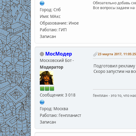
Обязательно добавь схе
Все вопросы задаем на 
Город: Спб
Имя: МАкс
Образование: Иное
Работаю: ГИП
Записан
МосМодер
23 марта 2017, 11:05:25
Московский Бот -
Подготовил реклам
Модератор
Скоро запустим на всех ̶п̶о̶
Сообщения: 3 018
Генплан - это то, что н
Город: Москва
Работаю: Генпланист
Записан