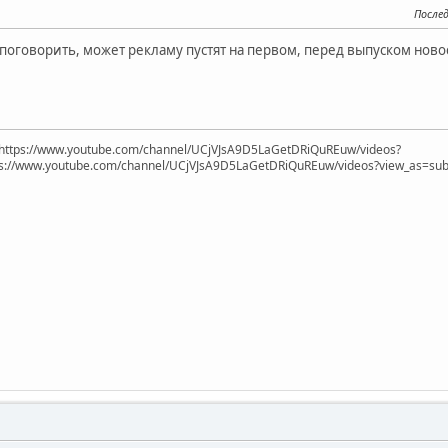
После
оговорить, может рекламу пустят на первом, перед выпуском новос
https://www.youtube.com/channel/UCjVJsA9D5LaGetDRiQuREuw/videos?
ps://www.youtube.com/channel/UCjVJsA9D5LaGetDRiQuREuw/videos?view_as=subsc