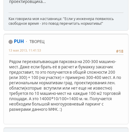
проектировщика...
Как говорила моя наставница: "Если у инженера появилось
свободное время - это повод перечитать нормативы!"
PUH
ТВОРЕЦ
13 мая 2013, 11:41:53
#18
Рядом перехватывающая парковка на 200-300 машино-
мест. Даже если брать её в расчет и бумажку заказчик
предоставит, то это получается в общей сложности 200
(или 300) + 100 (на участке) = примерно 300-400 мест. А по
региональным нормативам град. проектирования лен.
области(которые вступили или нет еще не известно)
требуется по 10 машино-мест на каждые 100 м2 торговой
площади. А это 14000*10/100=1400 м.-м. Получается
необходим большой многоуровневый паркинг с
размерами данного МФК. :)