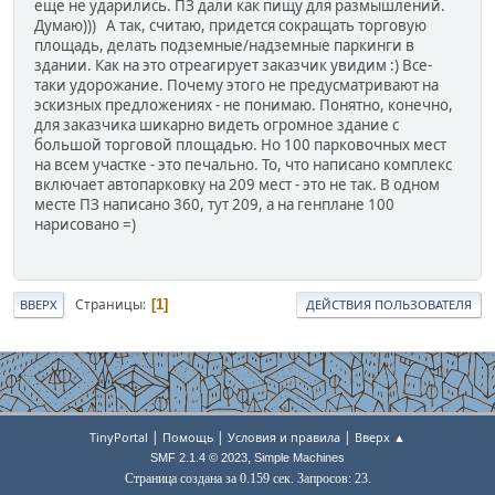
еще не ударились. ПЗ дали как пищу для размышлений.
Думаю))) А так, считаю, придется сокращать торговую
площадь, делать подземные/надземные паркинги в
здании. Как на это отреагирует заказчик увидим :) Все-
таки удорожание. Почему этого не предусматривают на
эскизных предложениях - не понимаю. Понятно, конечно,
для заказчика шикарно видеть огромное здание с
большой торговой площадью. Но 100 парковочных мест
на всем участке - это печально. То, что написано комплекс
включает автопарковку на 209 мест - это не так. В одном
месте ПЗ написано 360, тут 209, а на генплане 100
нарисовано =)
Страницы
1
ВВЕРХ
ДЕЙСТВИЯ ПОЛЬЗОВАТЕЛЯ
|
|
|
TinyPortal
Помощь
Условия и правила
Вверх ▲
,
SMF 2.1.4 © 2023
Simple Machines
Страница создана за 0.159 сек. Запросов: 23.