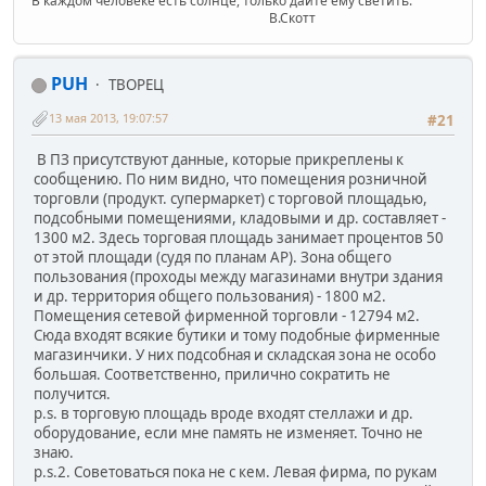
В каждом человеке есть солнце, только дайте ему светить.
В.Скотт
PUH
ТВОРЕЦ
13 мая 2013, 19:07:57
#21
В ПЗ присутствуют данные, которые прикреплены к
сообщению. По ним видно, что помещения розничной
торговли (продукт. супермаркет) с торговой площадью,
подсобными помещениями, кладовыми и др. составляет -
1300 м2. Здесь торговая площадь занимает процентов 50
от этой площади (судя по планам АР). Зона общего
пользования (проходы между магазинами внутри здания
и др. территория общего пользования) - 1800 м2.
Помещения сетевой фирменной торговли - 12794 м2.
Сюда входят всякие бутики и тому подобные фирменные
магазинчики. У них подсобная и складская зона не особо
большая. Соответственно, прилично сократить не
получится.
p.s. в торговую площадь вроде входят стеллажи и др.
оборудование, если мне память не изменяет. Точно не
знаю.
p.s.2. Советоваться пока не с кем. Левая фирма, по рукам