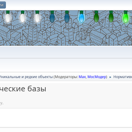
ти
О
Уникальные и редкие объекты
(Модераторы:
Max
,
МосМодер
)
Нормативн
►
ческие базы
у.