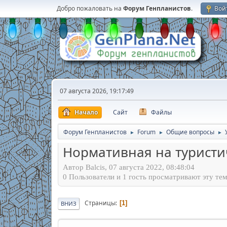
Добро пожаловать на
Форум Генпланистов
.
Вой
07 августа 2026, 19:17:49
Начало
Сайт
Файлы
Форум Генпланистов
Forum
Общие вопросы
►
►
►
Нормативная на туристи
Автор Balcis, 07 августа 2022, 08:48:04
0 Пользователи и 1 гость просматривают эту тем
Страницы
1
ВНИЗ