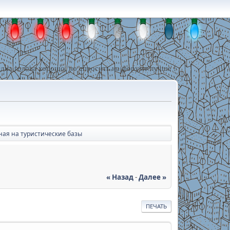
дна голова хорошо, но спросить на форуме лучше !
ая на туристические базы
« Назад
-
Далее »
ПЕЧАТЬ