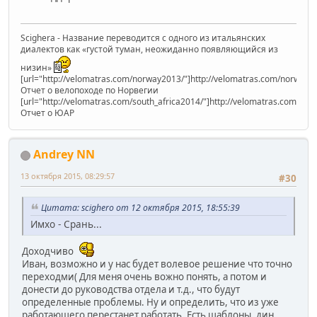
Scighera - Название переводится с одного из итальянских
диалектов как «густой туман, неожиданно появляющийся из
низин»
[url="http://velomatras.com/norway2013/"]http://velomatras.com/norway20
Отчет о велопоходе по Норвегии
[url="http://velomatras.com/south_africa2014/"]http://velomatras.com/sout
Отчет о ЮАР
Andrey NN
13 октября 2015, 08:29:57
#30
Цитата: scighero от 12 октября 2015, 18:55:39
Имхо - Срань...
Доходчиво
Иван, возможно и у нас будет волевое решение что точно
переходми( Для меня очень вожно понять, а потом и
донести до руководства отдела и т.д., что будут
определенные проблемы. Ну и определить, что из уже
работающего перестанет работать. Есть шаблоны, дин.