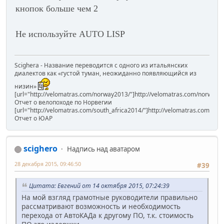
кнопок больше чем 2
Не используйте AUTO LISP
Scighera - Название переводится с одного из итальянских
диалектов как «густой туман, неожиданно появляющийся из
низин»
[url="http://velomatras.com/norway2013/"]http://velomatras.com/norway20
Отчет о велопоходе по Норвегии
[url="http://velomatras.com/south_africa2014/"]http://velomatras.com/sout
Отчет о ЮАР
scighero
Надпись над аватаром
28 декабря 2015, 09:46:50
#39
Цитата: Евгений от 14 октября 2015, 07:24:39
На мой взгляд грамотные руководители правильно
рассматривают возможность и необходимость
перехода от АвтоКАДа к другому ПО, т.к. стоимость