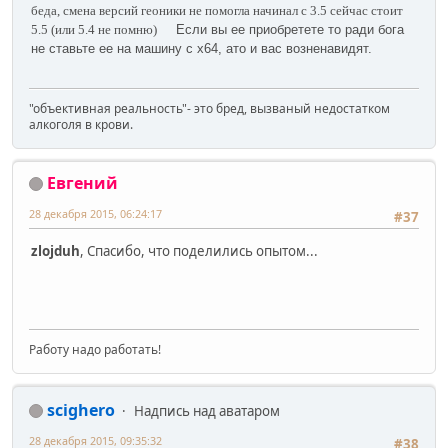
беда, смена версий геоники не помогла начинал с 3.5 сейчас стоит
5.5 (или 5.4 не помню)
Если вы ее приобретете то ради бога
не ставьте ее на машину с х64, ато и вас возненавидят.
"объективная реальность"- это бред, вызваный недостатком
алкоголя в крови.
Евгений
28 декабря 2015, 06:24:17
#37
zlojduh
, Спасибо, что поделились опытом...
Работу надо работать!
scighero
Надпись над аватаром
28 декабря 2015, 09:35:32
#38