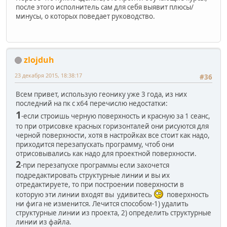
после этого исполнитель сам для себя выявит плюсы/
минусы, о которых поведает руководство.
zlojduh
23 декабря 2015, 18:38:17
#36
Всем привет, использую геонику уже 3 года, из них
последний на пк с х64 перечислю недостатки:
1
-если строишь черную поверхность и красную за 1 сеанс,
то при отрисовке красных горизонталей они рисуются для
черной поверхности, хотя в настройках все стоит как надо,
приходится перезапускать программу, чтоб они
отрисовывались как надо для проектной поверхности.
2
-при перезапуске программы если захочется
подредактировать структурные линии и вы их
отредактируете, то при построении поверхности в
которую эти линии входят вы удивитесь
поверхность
ни фига не изменится. Лечится способом-1) удалить
структурные линии из проекта, 2) определить структурные
линии из файла.