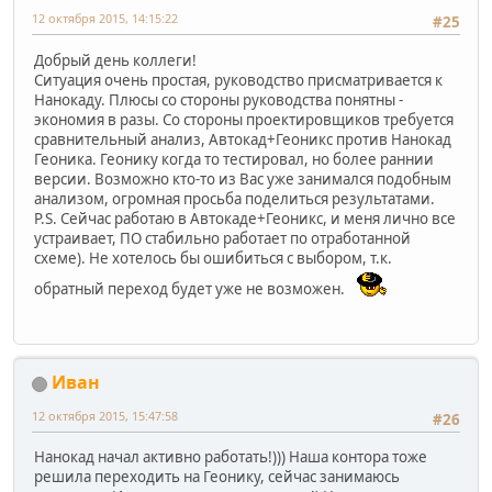
12 октября 2015, 14:15:22
#25
Добрый день коллеги!
Ситуация очень простая, руководство присматривается к
Нанокаду. Плюсы со стороны руководства понятны -
экономия в разы. Со стороны проектировщиков требуется
сравнительный анализ, Автокад+Геоникс против Нанокад
Геоника. Геонику когда то тестировал, но более раннии
версии. Возможно кто-то из Вас уже занимался подобным
анализом, огромная просьба поделиться результатами.
P.S. Сейчас работаю в Автокаде+Геоникс, и меня лично все
устраивает, ПО стабильно работает по отработанной
схеме). Не хотелось бы ошибиться с выбором, т.к.
обратный переход будет уже не возможен.
Иван
12 октября 2015, 15:47:58
#26
Нанокад начал активно работать!))) Наша контора тоже
решила переходить на Геонику, сейчас занимаюсь