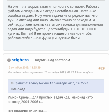
На счет платформы с вами полностью согласен. Работа с
файлами создаными в акаде нестабильная. Частенько
ошибки выдает. Но у меня задача не определиться что
лучше автокад или нано, мы уже точно переходим. Я
сейчас должен понять хватит ли геоники для выполнения
задач или надо будет еще чтонибудь ОТЕЧЕСТВЕННОЕ
купить. Вот так! Я не против нашего, главное чтобы
работал стабильно и функции нужные были
scighero
Надпись над аватаром
12 октября 2015, 18:55:39
#29
Последнее редактирование
: 13 октября 2015, 09:27:15 от scighero
Цитата: Andrey NN от 12 октября 2015, 14:15:22
Нанокад
Имхо - Срань... для простых задач - да, нанокад - это
автокад 2004-2006 г...
нет поддержки лиспа....