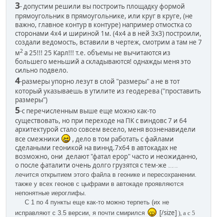
3
- допустим решили вы построить площадку формой
прямоугольник в прямоугольнике, или круг в круге, (не
важно, главное контур в контуре) например отмостка со
сторонами 4х4 и шириной 1м. (4х4 а в ней 3х3) построили,
создали ведомость, вставили в чертеж, смотрим а там не 7
2
м
а 25!!! 25 Карл!!! т.е. объемы не вычитаются из
большего меньший а складываются! однажды меня это
сильно подвело.
4
-размеры упорно лезут в слой "размеры" а не в тот
который указываешь в утилите из геодерева ("проставить
размеры")
5
-с перечисленным выше еще можно как-то
существовать, но при переходе на ПК с виндовс 7 и 64
архитектурой стало совсем весело, меня возненавидели
все смежники
, дело в том работать с файлами
сделаными геоникой на виннд.7х64 в автокадах не
возможно, они делают "фатал ерор" часто и неожиданно,
о после фаталити очень долго грузятся с тем-же
"фатал ерор" в итоге.
лечится открытием этого файла в геонике и пересохранении.
также у всех геонов с цыфрами в автокаде проявляются
непонятные иероглифы.
С 1 по 4 пункты еще как-то можно терпеть (их не
[/size]
исправляют с 3.5 версии, я почти смирился
), а с 5