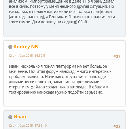
анализом. Импортозамещение в деле!) Но я рань делал
все в civilе, поэтому у меня немного другая ситуация. Но
насколько я понял у вас измениться только платформа
(автокад - нанокад), а Геоника и Геоникс это практически
тоже самое. Да и корни у них одни))) CSoft
Andrey NN
12 октября 2015, 16:30:51
#27
Иван, насколько я понял платформа имеет большое
значение. Почитал форум нанокад, много интересных
проблем вылезло. Начиная с отсутствия в нанокаде
динамических блоков, заканчивая проблемами с
открытием файлов созданных в автокаде. В общем к
тестированию нанокада нужно подойти серьезно.
Иван
12 октября 2015, 17:56:10
#28