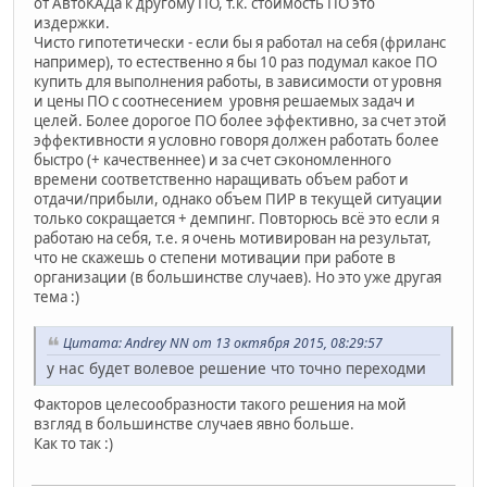
от АвтоКАДа к другому ПО, т.к. стоимость ПО это
издержки.
Чисто гипотетически - если бы я работал на себя (фриланс
например), то естественно я бы 10 раз подумал какое ПО
купить для выполнения работы, в зависимости от уровня
и цены ПО с соотнесением уровня решаемых задач и
целей. Более дорогое ПО более эффективно, за счет этой
эффективности я условно говоря должен работать более
быстро (+ качественнее) и за счет сэкономленного
времени соответственно наращивать объем работ и
отдачи/прибыли, однако объем ПИР в текущей ситуации
только сокращается + демпинг. Повторюсь всё это если я
работаю на себя, т.е. я очень мотивирован на результат,
что не скажешь о степени мотивации при работе в
организации (в большинстве случаев). Но это уже другая
тема :)
Цитата: Andrey NN от 13 октября 2015, 08:29:57
у нас будет волевое решение что точно переходми
Факторов целесообразности такого решения на мой
взгляд в большинстве случаев явно больше.
Как то так :)