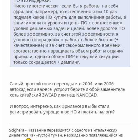
ПО это издержки.
Чисто гипотетически - если бы я работал на себя
(фриланс например), то естественно я бы 10 раз
подумал какое ПО купить для выполнения работы, в
зависимости от уровня и цены ПО с соотнесением
уровня решаемых задач и целей. Более дорогое ПО
более эффективно, за счет этой эффективности я
условно говоря должен работать более быстро (+
качественнее) и за счет сэкономленного времени
соответственно наращивать объем работ и отдачи/
прибыли, однако объем ПИР в текущей ситуации
только сокращается + демпинг.
Самый простой совет пересядьте в 2004- или 2006
автокад если вас-все устроит берите любой заменитель
хоть китайский ZWCAD или наш NANOCAD.
И вопрос, интересно, как фрилансер вы бы стали
регистрировать упрощенное НО и платить налоги?
Scighera - Название переводится с одного из итальянских
диалектов как «густой туман, неожиданно появляющийся из