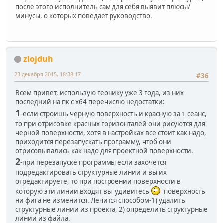
после этого исполнитель сам для себя выявит плюсы/
минусы, о которых поведает руководство.
zlojduh
23 декабря 2015, 18:38:17
#36
Всем привет, использую геонику уже 3 года, из них
последний на пк с х64 перечислю недостатки:
1
-если строишь черную поверхность и красную за 1 сеанс,
то при отрисовке красных горизонталей они рисуются для
черной поверхности, хотя в настройках все стоит как надо,
приходится перезапускать программу, чтоб они
отрисовывались как надо для проектной поверхности.
2
-при перезапуске программы если захочется
подредактировать структурные линии и вы их
отредактируете, то при построении поверхности в
которую эти линии входят вы удивитесь
поверхность
ни фига не изменится. Лечится способом-1) удалить
структурные линии из проекта, 2) определить структурные
линии из файла.