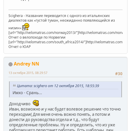
Scighera - Название переводится с одного из итальянских
диалектов как «густой туман, неожиданно появляющийся из
низин»
[url="http://velomatras.com/norway2013/"]http://velomatras.com/norway20
Отчет о велопоходе по Норвегии
[url="http://velomatras.com/south_africa2014/"]http://velomatras.com/sout
Отчет о ЮАР
Andrey NN
13 октября 2015, 08:29:57
#30
Цитата: scighero от 12 октября 2015, 18:55:39
Имхо - Срань...
Доходчиво
Иван, возможно и у нас будет волевое решение что точно
переходми( Для меня очень вожно понять, а потом и
донести до руководства отдела и т.д., что будут
определенные проблемы. Ну и определить, что из уже
работающего перестанет работать. Есть шаблоны, дин.