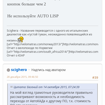
кнопок больше чем 2
Не используйте AUTO LISP
Scighera - Название переводится с одного из итальянских
диалектов как «густой туман, неожиданно появляющийся из
низин»
[url="http://velomatras.com/norway2013/"]http://velomatras.com/norway20
Отчет о велопоходе по Норвегии
[url="http://velomatras.com/south_africa2014/"]http://velomatras.com/sout
Отчет о ЮАР
scighero
Надпись над аватаром
28 декабря 2015, 09:46:50
#39
Цитата: Евгений от 14 октября 2015, 07:24:39
На мой взгляд грамотные руководители правильно
рассматривают возможность и необходимость
перехода от АвтоКАДа к другому ПО, т.к. стоимость