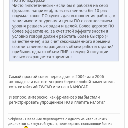
ПО это издержки.
Чисто гипотетически - если бы я работал на себя
(фриланс например), то естественно я бы 10 раз
подумал какое ПО купить для выполнения работы, в
зависимости от уровня и цены ПО с соотнесением
уровня решаемых задач и целей. Более дорогое ПО
более эффективно, за счет этой эффективности я
условно говоря должен работать более быстро (+
качественнее) и за счет сэкономленного времени
соответственно наращивать объем работ и отдачи/
прибыли, однако объем ПИР в текущей ситуации
только сокращается + демпинг.
Самый простой совет пересядьте в 2004- или 2006
автокад если вас-все устроит берите любой заменитель
хоть китайский ZWCAD или наш NANOCAD.
И вопрос, интересно, как фрилансер вы бы стали
регистрировать упрощенное НО и платить налоги?
Scighera - Название переводится с одного из итальянских
диалектов как «густой туман, неожиданно появляющийся из