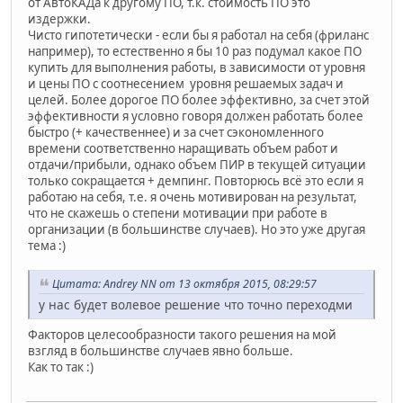
от АвтоКАДа к другому ПО, т.к. стоимость ПО это
издержки.
Чисто гипотетически - если бы я работал на себя (фриланс
например), то естественно я бы 10 раз подумал какое ПО
купить для выполнения работы, в зависимости от уровня
и цены ПО с соотнесением уровня решаемых задач и
целей. Более дорогое ПО более эффективно, за счет этой
эффективности я условно говоря должен работать более
быстро (+ качественнее) и за счет сэкономленного
времени соответственно наращивать объем работ и
отдачи/прибыли, однако объем ПИР в текущей ситуации
только сокращается + демпинг. Повторюсь всё это если я
работаю на себя, т.е. я очень мотивирован на результат,
что не скажешь о степени мотивации при работе в
организации (в большинстве случаев). Но это уже другая
тема :)
Цитата: Andrey NN от 13 октября 2015, 08:29:57
у нас будет волевое решение что точно переходми
Факторов целесообразности такого решения на мой
взгляд в большинстве случаев явно больше.
Как то так :)