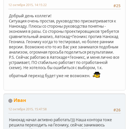
12 октября 2015, 14:15:22
#25
Добрый день коллеги!
Ситуация очень простая, руководство присматривается к
Нанокаду. Плюсы со стороны руководства понятны -
экономия в разы. Со стороны проектировщиков требуется
сравнительный анализ, Автокад+Геоникс против Нанокад
Геоника. Геонику когда то тестировал, но более раннии
версии. Возможно кто-то из Вас уже занимался подобным
анализом, огромная просьба поделиться результатами.
P.S. Сейчас работаю в Автокаде+Геоникс, и меня лично все
устраивает, ПО стабильно работает по отработанной
схеме). Не хотелось бы ошибиться с выбором, т.к.
обратный переход будет уже не возможен.
Иван
12 октября 2015, 15:47:58
#26
Нанокад начал активно работать!))) Наша контора тоже
решила переходить на Геонику, сейчас занимаюсь