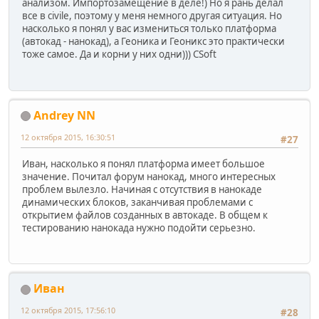
анализом. Импортозамещение в деле!) Но я рань делал
все в civilе, поэтому у меня немного другая ситуация. Но
насколько я понял у вас измениться только платформа
(автокад - нанокад), а Геоника и Геоникс это практически
тоже самое. Да и корни у них одни))) CSoft
Andrey NN
12 октября 2015, 16:30:51
#27
Иван, насколько я понял платформа имеет большое
значение. Почитал форум нанокад, много интересных
проблем вылезло. Начиная с отсутствия в нанокаде
динамических блоков, заканчивая проблемами с
открытием файлов созданных в автокаде. В общем к
тестированию нанокада нужно подойти серьезно.
Иван
12 октября 2015, 17:56:10
#28