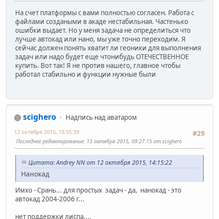
На счет платформы с вами полностью согласен. Работа с
файлами создаными в акаде нестабильная. Частенько
ошибки выдает. Но у меня задача не определиться что
лучше автокад или нано, мы уже точно переходим. Я
сейчас должен понять хватит ли геоники для выполнения
задач или надо будет еще чтонибудь ОТЕЧЕСТВЕННОЕ
купить. Вот так! Я не против нашего, главное чтобы
работал стабильно и функции нужные были
scighero
Надпись над аватаром
12 октября 2015, 18:55:39
#29
Последнее редактирование
: 13 октября 2015, 09:27:15 от scighero
Цитата: Andrey NN от 12 октября 2015, 14:15:22
Нанокад
Имхо - Срань... для простых задач - да, нанокад - это
автокад 2004-2006 г...
нет поддержки лиспа....