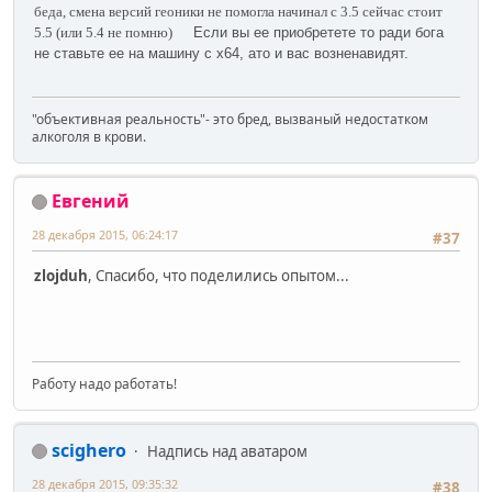
беда, смена версий геоники не помогла начинал с 3.5 сейчас стоит
5.5 (или 5.4 не помню)
Если вы ее приобретете то ради бога
не ставьте ее на машину с х64, ато и вас возненавидят.
"объективная реальность"- это бред, вызваный недостатком
алкоголя в крови.
Евгений
28 декабря 2015, 06:24:17
#37
zlojduh
, Спасибо, что поделились опытом...
Работу надо работать!
scighero
Надпись над аватаром
28 декабря 2015, 09:35:32
#38