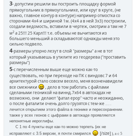
3
- допустим решили вы построить площадку формой
прямоугольник в прямоугольнике, или круг в круге, (не
важно, главное контур в контуре) например отмостка со
сторонами 4х4 и шириной 1м. (4х4 а в ней 3х3) построили,
создали ведомость, вставили в чертеж, смотрим а там не 7
2
м
а 25!!! 25 Карл!!! т.е. объемы не вычитаются из
большего меньший а складываются! однажды меня это
сильно подвело.
4
-размеры упорно лезут в слой "размеры" а не в тот
который указываешь в утилите из геодерева ("проставить
размеры")
5
-с перечисленным выше еще можно как-то
существовать, но при переходе на ПК с виндовс 7 и 64
архитектурой стало совсем весело, меня возненавидели
все смежники
, дело в том работать с файлами
сделаными геоникой на виннд.7х64 в автокадах не
возможно, они делают "фатал ерор" часто и неожиданно,
о после фаталити очень долго грузятся с тем-же
"фатал ерор" в итоге.
лечится открытием этого файла в геонике и пересохранении.
также у всех геонов с цыфрами в автокаде проявляются
непонятные иероглифы.
С 1 по 4 пункты еще как-то можно терпеть (их не
[/size]
исправляют с 3.5 версии, я почти смирился
), а с 5