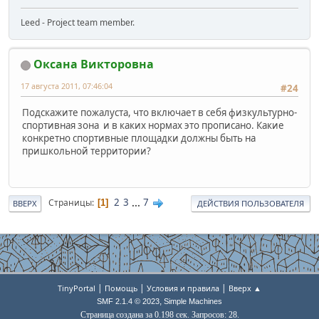
Leed - Project team member.
Оксана Викторовна
17 августа 2011, 07:46:04
#24
Подскажите пожалуста, что включает в себя физкультурно-
спортивная зона и в каких нормах это прописано. Какие
конкретно спортивные площадки должны быть на
пришкольной территории?
2
3
...
7
Страницы
1
ВВЕРХ
ДЕЙСТВИЯ ПОЛЬЗОВАТЕЛЯ
|
|
|
TinyPortal
Помощь
Условия и правила
Вверх ▲
,
SMF 2.1.4 © 2023
Simple Machines
Страница создана за 0.198 сек. Запросов: 28.