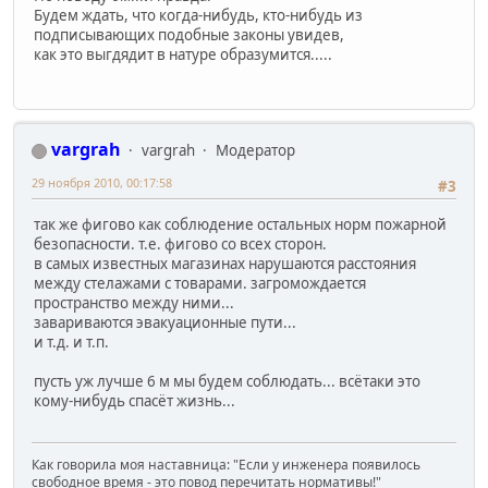
Будем ждать, что когда-нибудь, кто-нибудь из
подписывающих подобные законы увидев,
как это выгдядит в натуре образумится.....
vargrah
vargrah
Модератор
29 ноября 2010, 00:17:58
#3
так же фигово как соблюдение остальных норм пожарной
безопасности. т.е. фигово со всех сторон.
в самых известных магазинах нарушаются расстояния
между стелажами с товарами. загромождается
пространство между ними...
завариваются эвакуационные пути...
и т.д. и т.п.
пусть уж лучше 6 м мы будем соблюдать... всётаки это
кому-нибудь спасёт жизнь...
Как говорила моя наставница: "Если у инженера появилось
свободное время - это повод перечитать нормативы!"