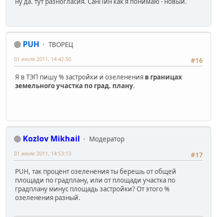
ну да. тут разногласия. СанПин как я понимаю - новый.
PUH
ТВОРЕЦ
01 июля 2011, 14:42:50
#16
Я в ТЭП пишу % застройки и озеленения
в границах
земельного участка по град. плану
.
Kozlov Mikhail
Модератор
01 июля 2011, 14:53:13
#17
PUH, так процент озеленения ты берешь от общей
площади по градплану, или от площади участка по
градплану минус площадь застройки? От этого %
озеленения разный.