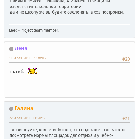
Найди в поиске Н.Иванова, А.Иванов "Принципы
озеленения школьной территории"
Да и не школу же вы будите озеленять, а хоз постройки.
Leed - Project team member.
Лена
11 июля 2011, 09:38:06
#20
спасиба
Галинa
22 июля 2011, 11:50:17
#21
здравствуйте, коллеги. Может, кто подскажет, где можно
посмотреть нормы площадок для отдыха и учебно-