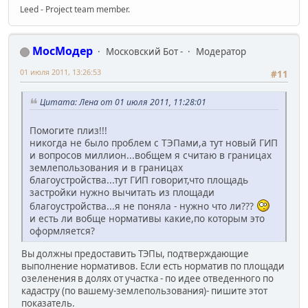
Leed - Project team member.
МосМодер
Московский Бот -
Модератор
01 июля 2011, 13:26:53
#11
Цитата: Лена от 01 июля 2011, 11:28:01
Помогите плиз!!!
никогда не было проблем с ТЭПами,а тут новый ГИП
и вопросов миллион...вобщем я считаю в границах
землепользования и в границах
благоустройства...тут ГИП говорит,что площадь
застройки нужно вычитать из площади
благоустройства...я не поняла - нужно что ли???
и есть ли вобще нормативы какие,по которым это
оформляется?
Вы должны предоставить ТЭПы, подтверждающие
выполнение нормативов. Если есть норматив по площади
озеленения в долях от участка - по идее отведенного по
кадастру (по вашему-землепользования)- пишите этот
показатель.