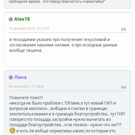
свободное время - это повод перечитать нормативы!"
Alex18
13 декабря 2010, 16:21:34
#8
в техзадании указано про получение техусловий и
согласование нашими силами. а про исходные данные
вообще тишина.
Лена
01 июля 2011, 11:28:01
#9
Помогите плиз!!!
никогда не было проблем с ТЭПами,а тут новый ГИП и
вопросов миллион...вобщем я считаю в границах
землепользования и в границах благоустройства...тут ГИП
говорит,что площадь застройки нужно вычитать из
площади благоустройства...я не поняла - нужно что ли???
и есть ли вобще нормативы какие,по которым это