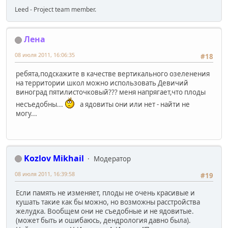
Leed - Project team member.
Лена
08 июля 2011, 16:06:35
#18
ребята,подскажите в качестве вертикального озеленения
на территории школ можно использовать Девичий
виноград пятилисточковый??? меня напрягает,что плоды
несъедобны...
а ядовиты они или нет - найти не
могу...
Kozlov Mikhail
Модератор
08 июля 2011, 16:39:58
#19
Если память не изменяет, плоды не очень красивые и
кушать такие как бы можно, но возможны расстройства
желудка. Вообщем они не съедобные и не ядовитые.
(может быть и ошибаюсь, дендрология давно была).