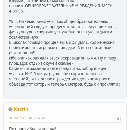
я думаю, что ничем от московских
правил. ОБЩЕОБРАЗОВАТЕЛЬНЫЕ УЧРЕЖДЕНИЯ МГСН
4.06-96.
*5.2. На земельных участках общеобразовательных
учреждений следует предусматривать следующие зоны:
физкультурно-спортивную, учебно-опытную, отдыха и
хозяйственную
В школах гораздо проще чем в ДОУ. Для школ не нужно
проектировать игровые площадки. А вот спортивные -
обязательно!!!
Ибо они как раз являються рекреакционными. Ну и пару
площадок отдыха с кучей скамеек.
Касаемо ограждений - всё стандартно: забор вокруг
участка: Н=2,5 метра (лучше без горизонтальных
членений), и газонное ограждение вдоль пожарного
объезда (тот который теперь 6 метров, будь он проклят!!! )
Katrin
28 ноября 2010, 23:40:41
#2
По поводу 6м...и правда!