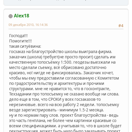
Alex18
09 декабря 2010, 16:14:36
#4
Господа!!!
Помогите!!!
такая ситуёвина:
госзаказ на благоустройство школы выиграла фирма.
заказчик (школа) требует(не просто просит) сделать им
качественную топосъёмку 1:500. геодезы выезжали на
место сделали съемку, всё обрисовано достаточно
красиво, но! нигде не фиксировалась. Заказчик хочет,
чтобы мы ему предоставили согласованную с Комитетом
по градостроительству и архитектуры и прочими
структурами. мне не нравится то, что в госконтракте,
Техзадании про топосъемку не сказано вообще ни слова.
дело еще в том, что СРОКИ у всех госзаказов-то
нерезиновые. всего на всю работу 2 недели. топосъемку
везде зарегистрировать - минимум 1.5-2 месяца.
ну и по нормам пару слов. проект благоустройства - ведь
это часть генплана, не более чем картинки красивые со
всеми спецификациями. а учитывая то, что в школе будет
реконструкция, может быть надо было заказывать проект