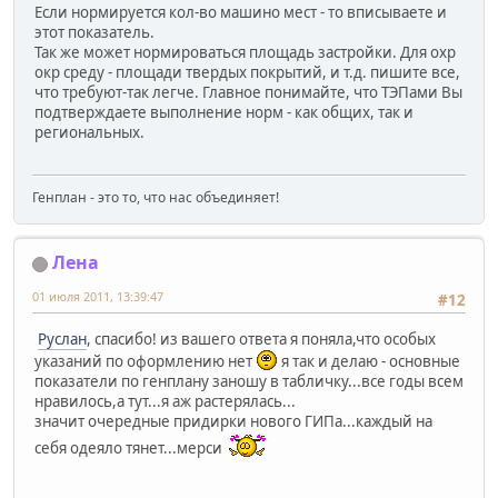
Если нормируется кол-во машино мест - то вписываете и
этот показатель.
Так же может нормироваться площадь застройки. Для охр
окр среду - площади твердых покрытий, и т.д. пишите все,
что требуют-так легче. Главное понимайте, что ТЭПами Вы
подтверждаете выполнение норм - как общих, так и
региональных.
Генплан - это то, что нас объединяет!
Лена
01 июля 2011, 13:39:47
#12
Руслан
, спасибо! из вашего ответа я поняла,что особых
указаний по оформлению нет
я так и делаю - основные
показатели по генплану заношу в табличку...все годы всем
нравилось,а тут...я аж растерялась...
значит очередные придирки нового ГИПа...каждый на
себя одеяло тянет...мерси