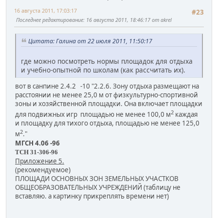
16 августа 2011, 17:03:17
#23
Последнее редактирование
: 16 августа 2011, 18:46:17 от akrel
Цитата: Галинa от 22 июля 2011, 11:50:17
где можно посмотреть нормы площадок для отдыха
и учебно-опытной по школам (как рассчитать их).
вот в санпине 2.4.2 -10 "2.2.6. Зону отдыха размещают на
расстоянии не менее 25,0 м от физкультурно-спортивной
зоны и хозяйственной площадки. Она включает площадки
2
для подвижных игр площадью не менее 100,0 м
каждая
и площадку для тихого отдыха, площадью не менее 125,0
2
м
."
МГСН 4.06 -96
ТСН 31-306-96
Приложение 5.
(рекомендуемое)
ПЛОЩАДИ ОСНОВНЫХ ЗОН ЗЕМЕЛЬНЫХ УЧАСТКОВ
ОБЩЕОБРАЗОВАТЕЛЬНЫХ УЧРЕЖДЕНИЙ (таблицу не
вставляю. а картинку прикреплять времени нет)