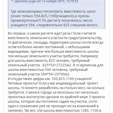
Цитата: yuga от 13 ноября 2015, 15:19:55
Где можно(нормы) посмотреть вместимость школ
(знаю только 550,825,1100учащихся),а нужны
промежуточные?! По расчету получилось число
учащихся 594, следовательно 825 слишком много.
Во-первых, о каком расчете идет речь? Если считаете
вместимость земельного участка по градостроительству,
то фактически, площадь территории школы почти всегда
остается более-менее постоянной, с небольшими
вариациями, причем чем больше вместимость школы
тем меньше земельного участка требуется. Например:
для школы вместимость 825 человек, требуемый
земельный участок - 825*33=27225м2. В то время как для
школы вместимостью 594 человека, требуемый
земельный участок 594*50=29700м2.
И откуда такие цифры как 550,825,1100 учащихся?
Типовые проекты? Если у вас индивидуальный проект
школы, то можете разработать на столько мест, на сколько
требуется. У меня в городе за несколько лет несколько
проектных институтов сделали по крайней мере 3 проекта
школы, которые мы постоянно садим на участки. (хотя
один к сожалению уже не проходит из-за изменений в
санпине). Так вот, эти школы вместимостью 1280, 1100 и