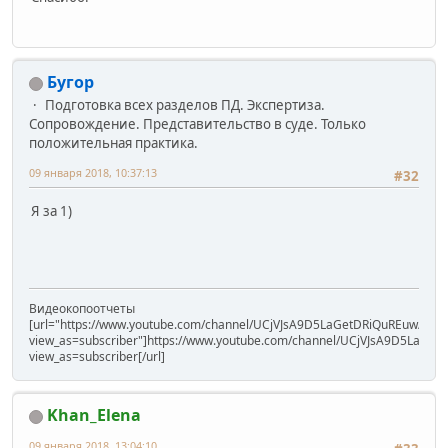
Бугор
Подготовка всех разделов ПД. Экспертиза.
Сопровождение. Представительство в суде. Только
положительная практика.
09 января 2018, 10:37:13
#32
Я за 1)
Видеокопоотчеты
[url="https://www.youtube.com/channel/UCjVJsA9D5LaGetDRiQuREuw/vide
view_as=subscriber"]https://www.youtube.com/channel/UCjVJsA9D5LaGet
view_as=subscriber[/url]
Khan_Elena
09 января 2018, 13:04:10