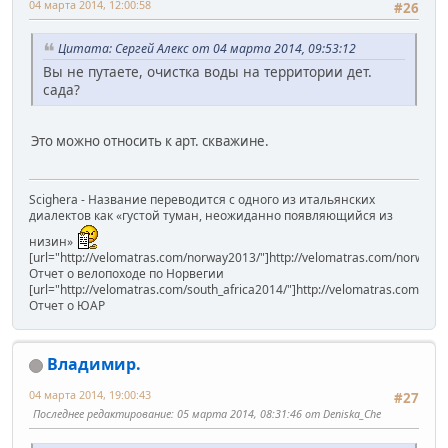
04 марта 2014, 12:00:58
#26
Цитата: Сергей Алекс от 04 марта 2014, 09:53:12
Вы не путаете, очистка воды на территории дет.
сада?
Это можно относить к арт. скважине.
Scighera - Название переводится с одного из итальянских
диалектов как «густой туман, неожиданно появляющийся из
низин»
[url="http://velomatras.com/norway2013/"]http://velomatras.com/norway20
Отчет о велопоходе по Норвегии
[url="http://velomatras.com/south_africa2014/"]http://velomatras.com/sout
Отчет о ЮАР
Владимир.
04 марта 2014, 19:00:43
#27
Последнее редактирование
: 05 марта 2014, 08:31:46 от Deniska_Che