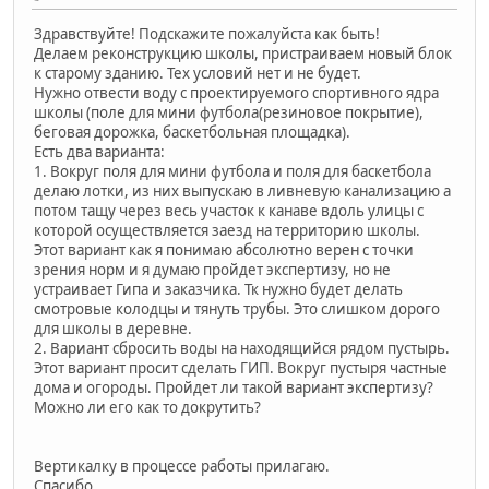
Здравствуйте! Подскажите пожалуйста как быть!
Делаем реконструкцию школы, пристраиваем новый блок
к старому зданию. Тех условий нет и не будет.
Нужно отвести воду с проектируемого спортивного ядра
школы (поле для мини футбола(резиновое покрытие),
беговая дорожка, баскетбольная площадка).
Есть два варианта:
1. Вокруг поля для мини футбола и поля для баскетбола
делаю лотки, из них выпускаю в ливневую канализацию а
потом тащу через весь участок к канаве вдоль улицы с
которой осуществляется заезд на территорию школы.
Этот вариант как я понимаю абсолютно верен с точки
зрения норм и я думаю пройдет экспертизу, но не
устраивает Гипа и заказчика. Тк нужно будет делать
смотровые колодцы и тянуть трубы. Это слишком дорого
для школы в деревне.
2. Вариант сбросить воды на находящийся рядом пустырь.
Этот вариант просит сделать ГИП. Вокруг пустыря частные
дома и огороды. Пройдет ли такой вариант экспертизу?
Можно ли его как то докрутить?
Вертикалку в процессе работы прилагаю.
Спасибо.