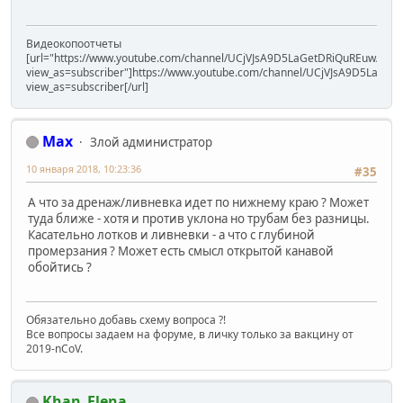
Видеокопоотчеты
[url="https://www.youtube.com/channel/UCjVJsA9D5LaGetDRiQuREuw/vide
view_as=subscriber"]https://www.youtube.com/channel/UCjVJsA9D5LaGet
view_as=subscriber[/url]
Max
Злой администратор
10 января 2018, 10:23:36
#35
А что за дренаж/ливневка идет по нижнему краю ? Может
туда ближе - хотя и против уклона но трубам без разницы.
Касательно лотков и ливневки - а что с глубиной
промерзания ? Может есть смысл открытой канавой
обойтись ?
Обязательно добавь схему вопроса ?!
Все вопросы задаем на форуме, в личку только за вакцину от
2019-nCoV.
Khan_Elena