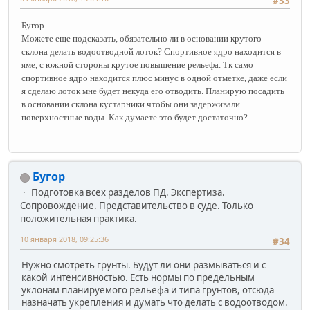
#33
Бугор
Можете еще подсказать, обязательно ли в основании крутого
склона делать водоотводной лоток? Спортивное ядро находится в
яме, с южной стороны крутое повышение рельефа. Тк само
спортивное ядро находится плюс минус в одной отметке, даже если
я сделаю лоток мне будет некуда его отводить. Планирую посадить
в основании склона кустарники чтобы они задерживали
поверхностные воды. Как думаете это будет достаточно?
Бугор
Подготовка всех разделов ПД. Экспертиза.
Сопровождение. Представительство в суде. Только
положительная практика.
10 января 2018, 09:25:36
#34
Нужно смотреть грунты. Будут ли они размываться и с
какой интенсивностью. Есть нормы по предельным
уклонам планируемого рельефа и типа грунтов, отсюда
назначать укрепления и думать что делать с водоотводом.