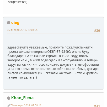
580(кажется).
oieg
05 января 2018, 18:08:55
#30
здравствуйте уважаемые, помогите пожалуйста найти
проект школы-интерната ОТЭП-87-98-ЭО. очень буду
благодарен. А то начали строить в 1988 году, потом
заморозили , в 2008 году сдали в эксплуатацию, а теперь
вдруг вспомнили что до конца-то документы не оформили
,а за это время осталось только :обложка альбома, да пара
листов коммуникаций . сказали как хочешь так и крутись
,а мне что делать ?
Khan_Elena
09 января 2018, 09:08:11
#31