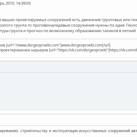
ь 2010, 14:39:03
е ваших проектируемых сооружений есть движение грунтовых или пов
злого грунта то противоналедевые сооружения нужны по идее. Геоло
тура грунта и прогноз по возможному образованию таликов в летний п
в [url="//www.dorgeoproekt.com"]www.dorgeoproekt.com[/url]
оектированию карьеров [url="https://vk.com/dorgeoproekt"]https://vk.com/do
тированию, строительству и эксплуатации искусственных сооружений ав