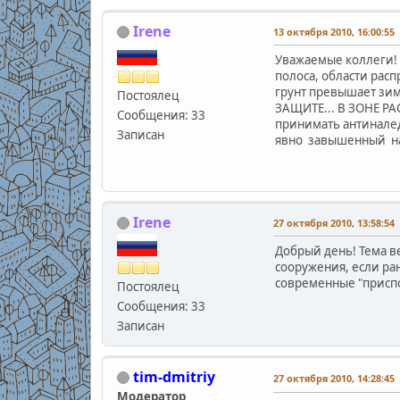
Irene
13 октября 2010, 16:00:55
Уважаемые коллеги! 
полоса, области расп
грунт превышает зим
Постоялец
ЗАЩИТЕ... В ЗОНЕ Р
Сообщения: 33
принимать антиналед
Записан
явно завышенный на
Irene
27 октября 2010, 13:58:54
Добрый день! Тема в
сооружения, если ра
современные "приспо
Постоялец
Сообщения: 33
Записан
tim-dmitriy
27 октября 2010, 14:28:45
Модератор