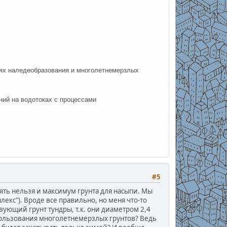
ях наледеобразования и многолетнемерзлых
ний на водотоках с процессами
#5
ять нельзя и максимум грунта для насыпи. Мы
екс"). Вроде все правильно, но меня что-то
вующий грунт тундры, т.к. они диаметром 2,4
использования многолетнемерзлых грунтов? Ведь