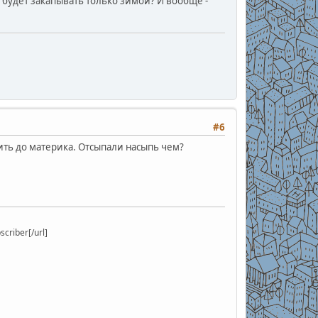
 будет закапывать только зимой? И вообще -
#6
бить до материка. Отсыпали насыпь чем?
riber[/url]