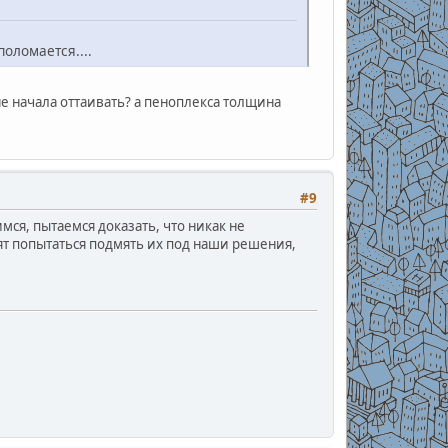
оломается....
не начала оттаивать? а пеноплекса толщина
#9
ся, пытаемся доказать, что никак не
ят попытаться подмять их под наши решения,