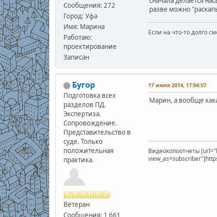
сначала делается нас
Сообщения: 272
разве можно "раскап
Город: Уфа
Имя: Марина
Если на что-то долго см
Работаю:
проектирование
Записан
Бугор
17 июля 2014, 17:04:57
Подготовка всех
Марин, а вообще кака
разделов ПД.
Экспертиза.
Сопровождение.
Представительство в
суде. Только
положительная
Видеокопоотчеты [url="
view_as=subscriber"]htt
практика.
Ветеран
Сообщения: 1 661