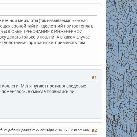
е вечной мерзлоты (так называемая «южная
щая с зоной тайги, где летний приток тепла в
СниПа «ОСОБЫЕ ТРЕБОВАНИЯ К ИНЖЕНЕРНОЙ
делать только в насыпи. А в каком случае
т уплотнения при засыпке применять там
#1
ща коллеги. Меня пугают противоналедевые
 поменялось, в смысле появились ли
еднее редактирование
: 27 октября 2010, 17:03:30 от Max
#2