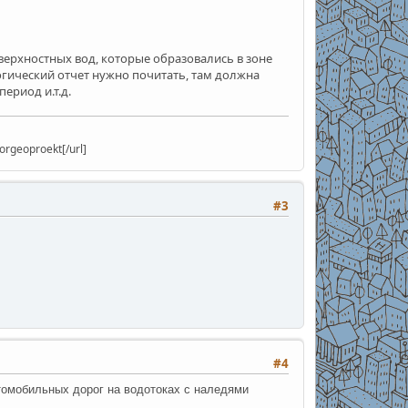
ерхностных вод, которые образовались в зоне
гический отчет нужно почитать, там должна
ериод и.т.д.
rgeoproekt[/url]
#3
#4
томобильных дорог на водотоках с наледями