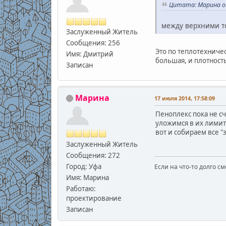
Цитата: Марина от
между верхними то
Заслуженный Житель
Сообщения: 256
Это по теплотехничес
Имя: Дмитрий
большая, и плотность
Записан
Марина
17 июля 2014, 17:58:09
Пеноплекс пока не сч
уложимся в их лимит
вот и собираем все "з
Заслуженный Житель
Сообщения: 272
Город: Уфа
Если на что-то долго см
Имя: Марина
Работаю:
проектирование
Записан