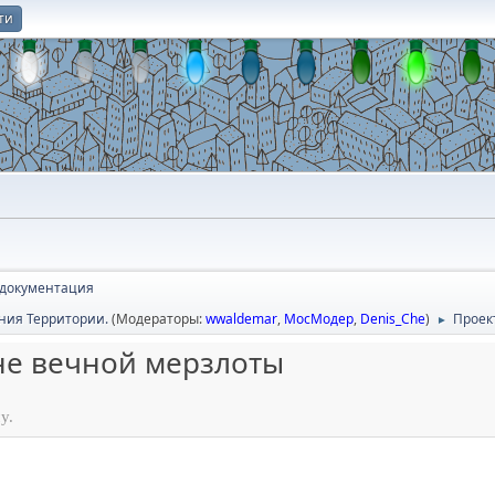
ти
О
 документация
ния Территории.
(Модераторы:
wwaldemar
,
МосМодер
,
Denis_Che
)
Проек
►
не вечной мерзлоты
у.