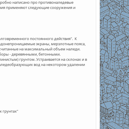
одробно написано про противоналедевые
ания применяют следующие сооружения и
лговременного постоянного действия". К
одонепроницаемые экраны, мерзлотные пояса,
ссчитанные на максимальный объем наледи.
боры - деревянными, бетонными.
истым) грунтом. Устраивается на склонах и в
наледеобразующих вод на некотором удалении
 грунтах"