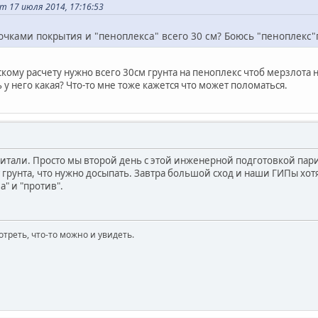
 17 июля 2014, 17:16:53
чками покрытия и "пеноплекса" всего 30 см? Боюсь "пеноплекс"п
кому расчету нужно всего 30см грунта на пеноплекс чтоб мерзлота 
 у него какая? Что-то мне тоже кажется что может поломаться.
итали. Просто мы второй день с этой инженерной подготовкой парим
 грунта, что нужно досыпать. Завтра большой сход и наши ГИПы хот
а" и "против".
отреть, что-то можно и увидеть.