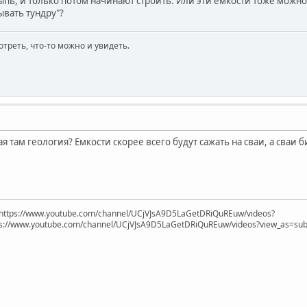
ыпь, и только потом начинают строить. Или эти емкости тоже можно
ывать тундру"?
отреть, что-то можно и увидеть.
я там геология? Емкости скорее всего будут сажать на сваи, а сваи 
https://www.youtube.com/channel/UCjVJsA9D5LaGetDRiQuREuw/videos?
ps://www.youtube.com/channel/UCjVJsA9D5LaGetDRiQuREuw/videos?view_as=subsc