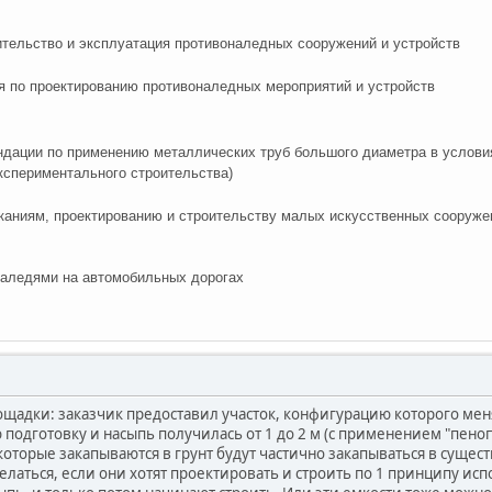
ительство и эксплуатация противоналедных сооружений и устройств
я по проектированию противоналедных мероприятий и устройств
дации по применению металлических труб большого диаметра в услови
экспериментального строительства)
каниям, проектированию и строительству малых искусственных сооруже
 наледями на автомобильных дорогах
ощадки: заказчик предоставил участок, конфигурацию которого мен
одготовку и насыпь получилась от 1 до 2 м (с применением "пенопл
которые закапываются в грунт будут частично закапываться в сущест
 делаться, если они хотят проектировать и строить по 1 принципу 