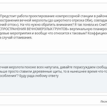
Предстоит работа проектирование компрессорной станции в район
ространения вечной мерзлоты (до широтного отрезка Оби), совпадаю
ний отток»). На что нужно обратить внимание? Я так поняла из 
АСПРОСТРАНЕНИЯ ВЕЧНОМЕРЗЛЫХ ГРУНТОВ» вертикальную планировку 
евые мероприятия и вообще что относится к таковым? Коэффициен
 случай оттаивания.
ечная мерзлота похоже всех напугала, давайте порассуждаем сооб
ньше просто ставили деревянные щиты, то в нынешнее время что-то
собления"? Буду рада любому ответу
Посл