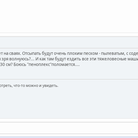
ет на сваях. Отсыпать будут очень плохим песком - пылеватым, с со
 зря волнуюсь?... И как там будут ездить все эти тяжеловесные м
 30 см? Боюсь "пеноплекс"поломается....
отреть, что-то можно и увидеть.