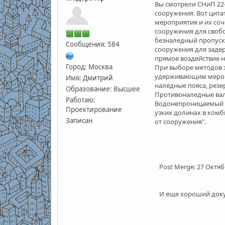
Вы смотрели СНиП 22-
сооружения. Вот цит
мероприятия и их соч
сооружения для своб
безналедный пропуск
Сообщения: 584
сооружения для заде
прямое воздействие 
Город: Москва
При выборе методов 
удерживающим меропр
Имя: Дмитрий
наледные пояса, рез
Образование: Высшее
Противоналедные вал
Работаю:
Водонепроницаемый э
Проектирование
узких долинах в ком
Записан
от сооружения".
Post Merge:
27 Октябр
И еще хороший докуме