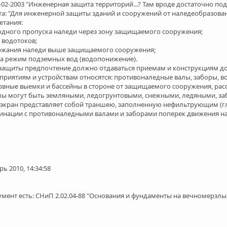
02-2003 "Инженерная защита территорий...? Там вроде достаточно п
ата: "Для инженерной защиты зданий и сооружений от наледеобразов
етания:
одного пропуска наледи через зону защищаемого сооружения;
 водотоков;
ржания наледи выше защищаемого сооружения;
на режим подземных вод (водопонижение).
защиты предпочтение должно отдаваться приемам и конструкциям до
иятиям и устройствам относятся: противоналедные валы, заборы, в
ервные выемки и бассейны в стороне от защищаемого сооружения, ра
ы могут быть земляными, ледогрунтовыми, снежными, ледяными, за
кран представляет собой траншею, заполненную нефильтрующим (глин
бинации с противоналедными валами и заборами поперек движения 
ь 2010, 14:34:58
нт есть: СНиП 2.02.04-88 "Основания и фундаменты на вечномерзлых