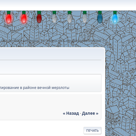
дна голова хорошо, но спросить на форуме лучше !
тирование в районе вечной мерзлоты
« Назад
-
Далее »
ПЕЧАТЬ