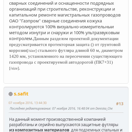
сварных соединений и оснащенности подрядных
организаций при строительстве, реконструкции и
капитальном ремонте магистральных газопроводов
ОАО "Газпром" сварные соединения кожуха
контролируются 100% визуально-измерительныи
методом изнутри и снаружи и 100% ультразвуковым
контролем
.
Данным разделом проектной документации
предусматривается протекторная защита () от грунтовой
коррозии
стального футляра длиной 60 м, диаметром
[/size]
1420 мм, установленного на пересечении существующего
газопровода с проектируемой автодорогой (ПК7+31)
.
[/size]
s.safit
07 ноября 2016, 13:44:30
#13
Последнее редактирование
: 07 ноября 2016, 16:48:04 от Deniska_Che
На данный момент производственной компанией
разработаны и серийно выпускаются защитные футляры
из композитных материалов
для подземных стальных и