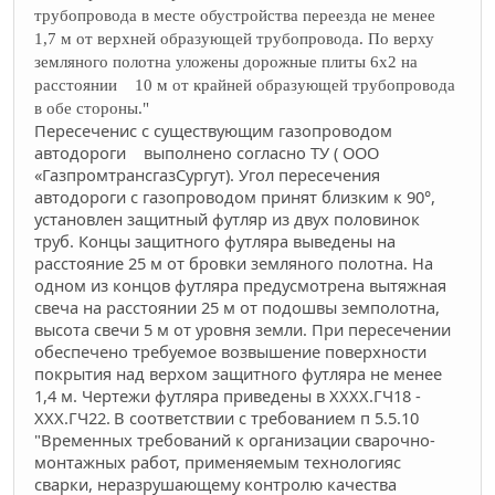
трубопровода в месте обустройства переезда не менее
1,7 м от верхней образующей трубопровода. По верху
земляного полотна уложены дорожные плиты 6х2 на
расстоянии
10 м от крайней образующей трубопровода
в обе стороны."
Пересеченис с существующим газопроводом
автодороги выполнено согласно ТУ ( ООО
«ГазпромтрансгазСургут). Угол пересечения
автодороги с газопроводом принят близким к 90°,
установлен защитный футляр из двух половинок
труб. Концы защитного футляра выведены на
расстояние 25 м от бровки земляного полотна. На
одном из концов футляра предусмотрена вытяжная
свеча на расстоянии 25 м от подошвы земполотна,
высота свечи 5 м от уровня земли. При пересечении
обеспечено требуемое возвышение поверхности
покрытия над верхом защитного футляра не менее
1,4 м. Чертежи футляра приведены в ХХХХ.ГЧ18 -
ХХХ.ГЧ22.
В соответствии с требованием п 5.5.10
"Временных требований к организации сварочно-
монтажных работ, применяемым технологияс
сварки, неразрушающему контролю качества