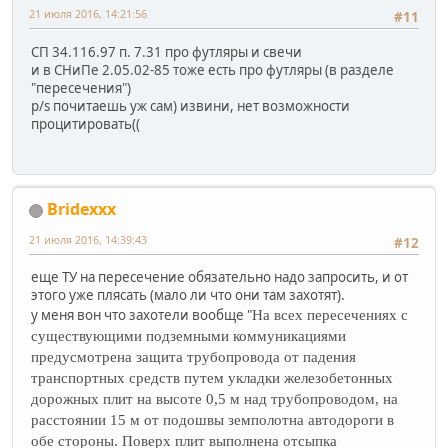
21 июля 2016, 14:21:56
#11
СП 34.116.97 п. 7.31 про футляры и свечи
и в СНиПе 2.05.02-85 тоже есть про футляры (в разделе
"пересечения")
p/s почитаешь уж сам) извини, нет возможности
процитировать((
Bridexxx
21 июля 2016, 14:39:43
#12
еще ТУ на пересечение обязательно надо запросить, и от
этого уже плясать (мало ли что они там захотят).
у меня вон что захотели вообще "
На всех пересечениях с
существующими подземными коммуникациями
предусмотрена защита трубопровода от падения
транспортных средств путем укладки железобетонных
дорожных плит на высоте 0,5 м над трубопроводом, на
расстоянии 15 м от подошвы земполотна автодороги в
обе стороны. Поверх плит выполнена отсыпка