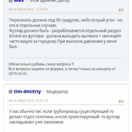
Max
Злой администратор
06 октября 2010, 12:26:02
#3
Пересекать должно под 90 градусов, либо острый угол - но
это в отдельных случаях.
Футляр должен быть - разрабатывается отдельный раздел
Кстати из футляра - должна выходить вытяжка + свечка(Их
часто видно за городом).При высоком давлении у меня
был.
Обязательно добавь схему вопроса ?!
Все вопросы задаем на форуме, в личку только за вакцину от
2019-nCoV.
tim-dmitriy
Модератор
06 октября 2010, 13:02:14
#4
У нас обычно так: если трубопровод существующий то
делает отдел генплана, а если проектируемый- то футляр
закладывают уже смежники.