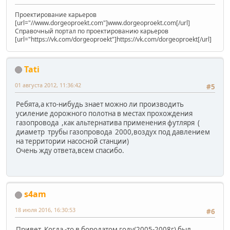
Проектирование карьеров
[url="//www.dorgeoproekt.com"]www.dorgeoproekt.com[/url]
Справочный портал по проектированию карьеров
[url="https://vk.com/dorgeoproekt"]https://vk.com/dorgeoproekt[/url]
Tati
01 августа 2012, 11:36:42
#5
Ребята,а кто-нибудь знает можно ли производить
усиление дорожного полотна в местах прохождения
газопровода ,как альтернатива применения футляря (
диаметр трубы газопровода 2000,воздух под давлением
на территории насосной станции)
Очень жду ответа,всем спасибо.
s4am
18 июля 2016, 16:30:53
#6
Привет. Когда -то в бородатом году(2005-2008г) был