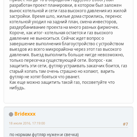
разработан проект планировки, в котором был заложен
вынос котельной и сети газа высокого давления из жилой
застройки. Время шло, жилые дома строились, перенос
котельной уходил на задний план, смена инвесторов,
раздербанивание проекта на много разных фирмочек.
Короче, как итог- котельная остается и газ высокого
давление не выноситься. Сейчас идет вопрос о
завершение выполнения благоустройство с устройством
выездов из всего микрорайона через этот газ высокого
давления. Выезд выполнить больше нигде невозможно,
только пересечка существующей сети. Вопрос - как
защитить эти сети, футляр устраивать заказчик боится, газ
старый копать там очень страшно но копают, варить
футляр не хотят бояться что рванет.
Как еще можно защитить такой газ, посоветуйте что
нибудь.
Bridexxx
18 июля 2016, 17:19:00
#7
по нормам футляр нужен и свечка)