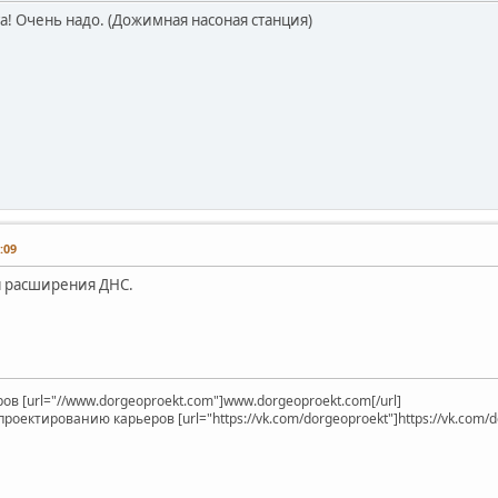
! Очень надо. (Дожимная насоная станция)
:09
 расширения ДНС.
в [url="//www.dorgeoproekt.com"]www.dorgeoproekt.com[/url]
оектированию карьеров [url="https://vk.com/dorgeoproekt"]https://vk.com/do