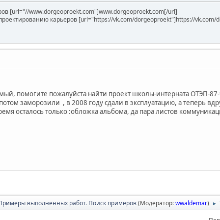
в [url="//www.dorgeoproekt.com"]www.dorgeoproekt.com[/url]
оектированию карьеров [url="https://vk.com/dorgeoproekt"]https://vk.com/do
мый, помогите пожалуйста найти проект школы-интерната ОТЭП-87-9
 потом заморозили , в 2008 году сдали в эксплуатацию, а теперь вд
ремя осталось только :обложка альбома, да пара листов коммуникаци
Примеры выполненных работ. Поиск примеров
(Модератор:
wwaldemar
)
►
Пер