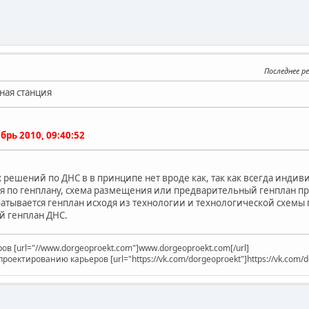
Последнее р
ная станция
брь 2010, 09:40:52
 решений по ДНС в в принципе нет вроде как, так как всегда инди
 по генплану, схема размещения или предварительный генплан пр
атывается генплан исходя из технологии и технологической схемы п
 генплан ДНС.
в [url="//www.dorgeoproekt.com"]www.dorgeoproekt.com[/url]
оектированию карьеров [url="https://vk.com/dorgeoproekt"]https://vk.com/do