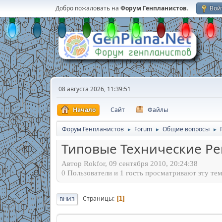
Добро пожаловать на
Форум Генпланистов
.
Вой
08 августа 2026, 11:39:51
Начало
Сайт
Файлы
Форум Генпланистов
Forum
Общие вопросы
►
►
►
Типовые Технические Р
Автор Rokfor, 09 сентября 2010, 20:24:38
0 Пользователи и 1 гость просматривают эту тем
Страницы
1
ВНИЗ