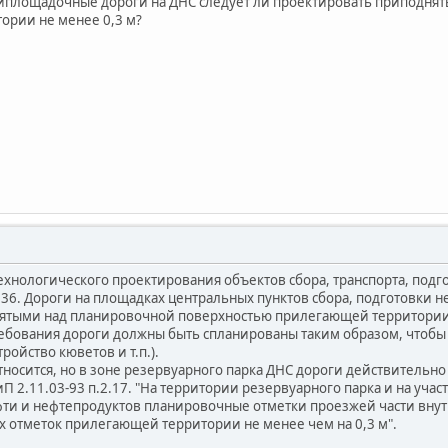
риплощадочные дороги на ДНС следует ли проектировать приподня
ории не менее 0,3 м?
хнологического проектирования объектов сбора, транспорта, подго
36. Дороги на площадках центральных пунктов сбора, подготовки не
ятыми над планировочной поверхностью прилегающей территории 
ебования дороги должны быть спланированы таким образом, чтоб
тройство кюветов и т.п.).
относится, но в зоне резервуарного парка ДНС дороги действительно
иП 2.11.03-93 п.2.17. "На территории резервуарного парка и на уч
фти и нефтепродуктов планировочные отметки проезжей части вну
отметок прилегающей территории не менее чем на 0,3 м".