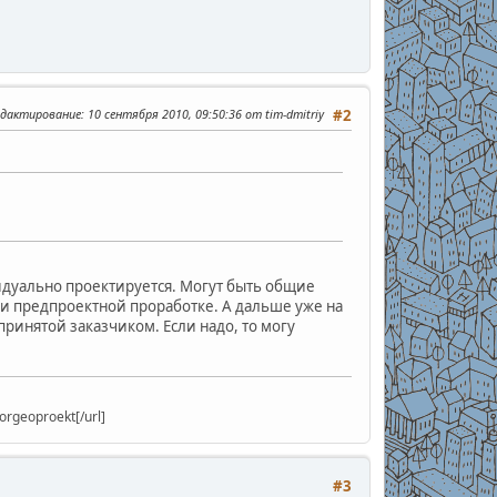
едактирование
: 10 сентября 2010, 09:50:36 от tim-dmitriy
#2
видуально проектируется. Могут быть общие
и предпроектной проработке. А дальше уже на
ринятой заказчиком. Если надо, то могу
rgeoproekt[/url]
#3