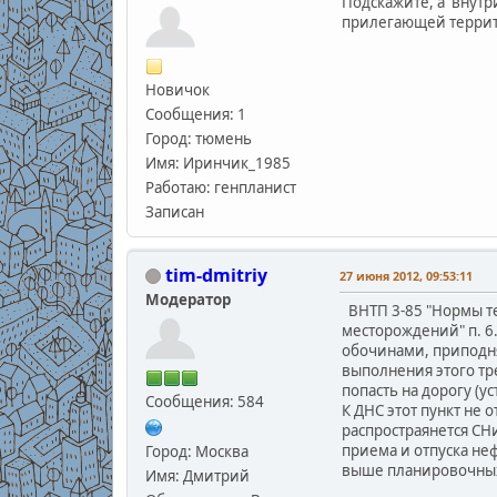
Подскажите, а внут
прилегающей террит
Новичок
Сообщения: 1
Город: тюмень
Имя: Иринчик_1985
Работаю: генпланист
Записан
tim-dmitriy
27 июня 2012, 09:53:11
Модератор
ВНТП 3-85 "Нормы те
месторождений" п. 6.
обочинами, приподн
выполнения этого тр
попасть на дорогу (ус
Сообщения: 584
К ДНС этот пункт не 
распростраянется СН
приема и отпуска не
Город: Москва
выше планировочных 
Имя: Дмитрий