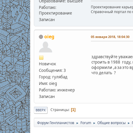
Образование: Высшее
Проектирование карьеро
Работаю:
Справочный портал по пр
Проектирование
Записан
oieg
05 января 2018, 18:04:30
здравствуйте уважае
строить в 1988 году,
Новичок
оформили ,а за это в
Сообщения: 3
что делать ?
Город: гулябад
Имя: oieg
Работаю: инженер
Записан
Страницы
1
ВВЕРХ
Форум Генпланистов
Forum
Общие вопросы
►
►
►