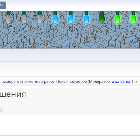
ти
О
Примеры выполненных работ. Поиск примеров
(Модератор:
wwaldemar
)
►
ешения
у.