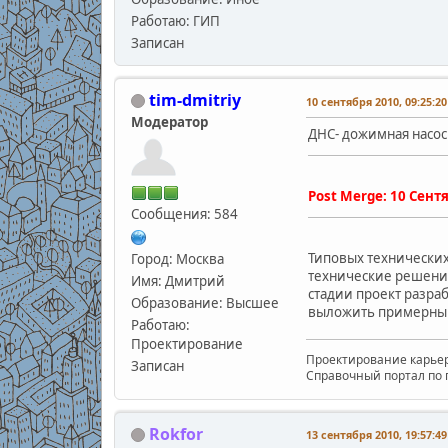
Работаю: ГИП
Записан
tim-dmitriy
10 сентября 2010, 09:25:20
Модератор
ДНС- дожимная насос
Post Merge:
10 Сентя
Сообщения: 584
Типовых технических
Город: Москва
технические решения
Имя: Дмитрий
стадии проект разраб
Образование: Высшее
выложить примерный
Работаю:
Проектирование
Проектирование карьеро
Записан
Справочный портал по пр
Rokfor
13 сентября 2010, 19:57:49