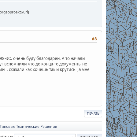
rgeoproekt[/url]
#8
8-ЭО. очень буду благодарен. А то начали
руг вспомнили что до конца-то документы не
й . сказали как хочешь так и крутись ,а мне
ПЕЧАТЬ
Типовые Технические Решения
ейти в