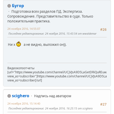
Бугор
Подготовка всех разделов ПД. Экспертиза.
Сопровождение. Представительство в суде. Только
положительная практика.
24 ноября 2016, 14:55:07
#26
Последнее редактирование
: 24 ноября 2016, 15:43:54 от wwaldemar
Ни х
а не видно, выложил он)).
Видеокопоотчеты
[url="https://www.youtube.com/channel/UCjVJsA9D5LaGetDRiQuREuw/vide
view_as=subscriber"]https://www.youtube.com/channel/UCjVJsA9D5LaGet
view_as=subscriber[/url]
scighero
Надпись над аватаром
24 ноября 2016, 15:14:40
#27
Последнее редактирование
: 24 ноября 2016, 16:25:15 от scighero