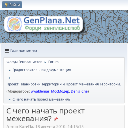
Войти
Главное меню
Форум Генпланистов
Forum
►
Градостроительная документация
►
►
Проект Планировки Территории и Проект Межевания Территории.
(Модераторы:
wwaldemar
,
МосМодер
,
Denis_Che
)
С чего начать проект межевания?
►
С чего начать проект
межевания?
Автор КатеПа, 18 августа 2010, 14:15:15