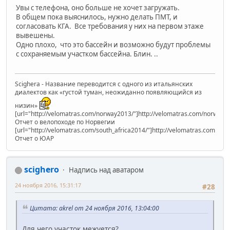
Увы с телефона, оно больше не хочет загружать.
В общем пока выяснилось, нужно делать ПМТ, и
согласовать КГА. Все требования у них на первом этаже
вывешены.
Одно плохо, что это бассейн и возможно будут проблемы
с сохраняемым участком бассейна. Блин. ..
Scighera - Название переводится с одного из итальянских
диалектов как «густой туман, неожиданно появляющийся из
низин»
[url="http://velomatras.com/norway2013/"]http://velomatras.com/norway20
Отчет о велопоходе по Норвегии
[url="http://velomatras.com/south_africa2014/"]http://velomatras.com/sout
Отчет о ЮАР
scighero
Надпись над аватаром
24 ноября 2016, 15:31:17
#28
Цитата: akrel от 24 ноября 2016, 13:04:00
Для чего участок межуется?