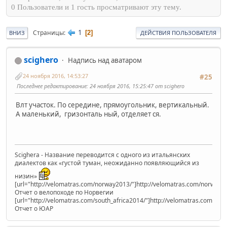
0 Пользователи и 1 гость просматривают эту тему.
1
Страницы
2
ВНИЗ
ДЕЙСТВИЯ ПОЛЬЗОВАТЕЛЯ
scighero
Надпись над аватаром
24 ноября 2016, 14:53:27
#25
Последнее редактирование
: 24 ноября 2016, 15:25:47 от scighero
Влт участок. По середине, прямоугольник, вертикальный.
А маленький, гризонталь ный, отделяет ся.
Scighera - Название переводится с одного из итальянских
диалектов как «густой туман, неожиданно появляющийся из
низин»
[url="http://velomatras.com/norway2013/"]http://velomatras.com/norway20
Отчет о велопоходе по Норвегии
[url="http://velomatras.com/south_africa2014/"]http://velomatras.com/sout
Отчет о ЮАР