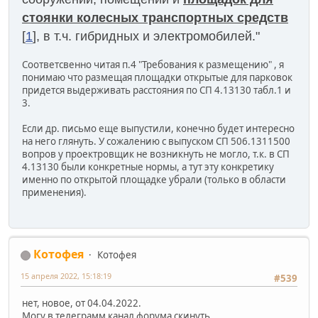
стоянки колесных транспортных средств
[
1
], в т.ч. гибридных и электромобилей."
Соответсвенно читая п.4 "Требования к размещению" , я
понимаю что размещая площадки открытые для парковок
придется выдерживать расстояния по СП 4.13130 табл.1 и
3.
Если др. письмо еще выпустили, конечно будет интересно
на него глянуть. У сожалению с выпуском СП 506.1311500
вопров у проектровщик не возникнуть не могло, т.к. в СП
4.13130 были конкретные нормы, а тут эту конкретику
именно по открытой площадке убрали (только в области
применения).
Котофея
Котофея
15 апреля 2022, 15:18:19
#539
нет, новое, от 04.04.2022.
Могу в телеграмм канал форума скинуть.