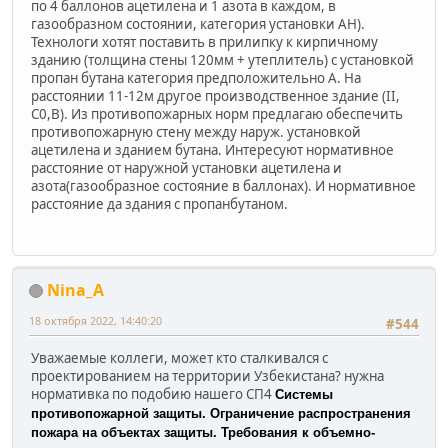
по 4 баллонов ацетилена и 1 азота в каждом, в
газообразном состоянии, категория установки АН).
Технологи хотят поставить в прилипку к кирпичному
зданию (толщина стены 120мм + утеплитель) с установкой
пропан бутана категория предположительно А. На
расстоянии 11-12м другое производственное здание (II,
С0,В). Из противопожарных норм предлагаю обеспечить
противопожарную стену между наруж. установкой
ацетилена и зданием бутана. Интересуют нормативное
расстояние от наружной установки ацетилена и
азота(газообразное состояние в баллонах). И нормативное
расстояние да здания с пропанбутаном.
Nina_A
18 октября 2022, 14:40:20
#544
Уважаемые коллеги, может кто сталкивался с
проектированием на территории Узбекистана? нужна
нормативка по подобию нашего СП4
Системы
противопожарной защиты. Ограничение распространения
пожара на объектах защиты. Требования к объемно-