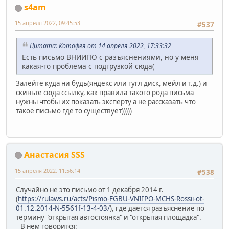
s4am
15 апреля 2022, 09:45:53
#537
Цитата: Котофея от 14 апреля 2022, 17:33:32
Есть письмо ВНИИПО с разъяснениями, но у меня
какая-то проблема с подгрузкой сюда(
Залейте куда ни будь(яндекс или гугл диск, мейл и т.д.) и
скиньте сюда ссылку, как правила такого рода письма
нужны чтобы их показать эксперту а не рассказать что
такое письмо где то существует)))))
Анастасия SSS
15 апреля 2022, 11:56:14
#538
Cлучайно не это письмо от 1 декабря 2014 г.
(
https://rulaws.ru/acts/Pismo-FGBU-VNIIPO-MCHS-Rossii-ot-
01.12.2014-N-5561f-13-4-03/
), где дается разъяснение по
термину "открытая автостоянка" и "открытая площадка".
В нем говорится: