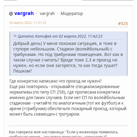
vargrah
vargrah
Модератор
10 марта 2022, 11:41:23
#525
Цитата: Котофея от 02 марта 2022, 11:42:23
Добрый день) У меня похожая ситуация, и тоже в
ступоре небольшом. Стадион (волейбольный) с
трибунами. Но под трибунами помещения. Вот как в
таком случае считать? Вроде тоже 2.3 и проезд не
нужен, но если они загорятся, то как тогда тушат?
Пешком?
Где конкретно написано что проезд не нужен?
Ещё раз повторюсь - открывайте специализированные
нормативы (по типу СП 258), где прописана конкретика
именно для таких случаев. Если нет СП по волейбольным
стадионам - считайте по аналогичным (тот же футбол) и к
арене (=трибунам) обеспечьте пожарный проезд, который
может быть совмещен с тротуаром.
Как говорила моя наставница: "Если у инженера появилось
свободное время - это повод перечитать нормативы!"