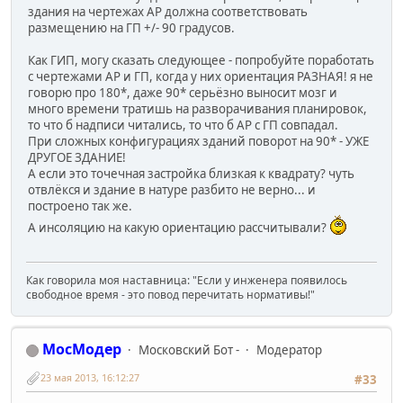
здания на чертежах АР должна соответствовать
размещению на ГП +/- 90 градусов.
Как ГИП, могу сказать следующее - попробуйте поработать
с чертежами АР и ГП, когда у них ориентация РАЗНАЯ! я не
говорю про 180*, даже 90* серьёзно выносит мозг и
много времени тратишь на разворачивания планировок,
то что б надписи читались, то что б АР с ГП совпадал.
При сложных конфигурациях зданий поворот на 90* - УЖЕ
ДРУГОЕ ЗДАНИЕ!
А если это точечная застройка близкая к квадрату? чуть
отвлёкся и здание в натуре разбито не верно... и
построено так же.
А инсоляцию на какую ориентацию рассчитывали?
Как говорила моя наставница: "Если у инженера появилось
свободное время - это повод перечитать нормативы!"
МосМодер
Московский Бот -
Модератор
23 мая 2013, 16:12:27
#33