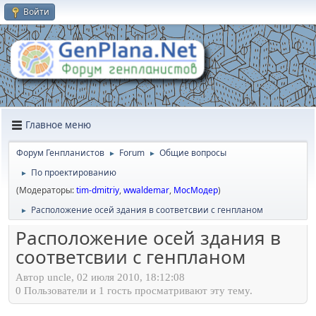
Войти
Главное меню
Форум Генпланистов
Forum
Общие вопросы
►
►
По проектированию
►
(Модераторы:
tim-dmitriy
,
wwaldemar
,
МосМодер
)
Расположение осей здания в соответсвии с генпланом
►
Расположение осей здания в
соответсвии с генпланом
Автор uncle, 02 июля 2010, 18:12:08
0 Пользователи и 1 гость просматривают эту тему.