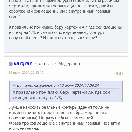
наносят на план по архитектурно-строительным рабочим
чертежам, принимая координационные оси зданий и
сооружений совмещенными с внутренними гранями
стен."
я правильно понимаю, беру чертежи АР, где оси смещены
в стену на 1/3, и смещаю по внутреннему контуру
наружной стены? И сажаю на план, так что ли?
vargrah
vargrah
Модератор
15 июля 2024, 20:13:15
#37
Цитата: Лягушёнок от 13 июля 2024, 17:08:24
я правильно понимаю, беру чертежи АР, где оси
смещены в стену на 1/3,
Лучше наносить реальные контуры здания по АР не
изменяя ничего (сверяя конечно образмеренное с
начерченным). Ни разу не было замечаний.
Фраза про совмещение с внутренними гранями невнятна
и сомнительна.