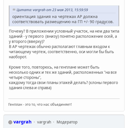
Цитата: vargrah от 23 мая 2013, 15:59:59
ориентация здания на чертежах АР должна
соответствовать размещению на ГП +/- 90 градусов.
Почему? В приложении условный участок, на нем два типа
зданий - у первого (внизу) понятно расположение осей, а
у второго (вверху)?
В АР чертежах обычно располагают главным входом к
читающему чертеж, соответственно, оси могли бы быть
наоборот.
Кроме того, повторюсь, на генплане может быть
несколько одних и тех же зданий, расположенных "на все
четыре стороны",
каждому тогда свои планы этажей делать? (клоны первого
здания слева и справа)
Генплан - это то, что нас объединяет!
vargrah
vargrah
Модератор