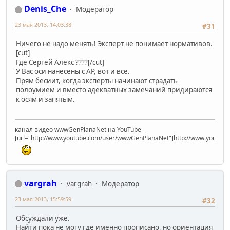
Denis_Che
Модератор
23 мая 2013, 14:03:38
#31
Ничего не надо менять! Эксперт не понимает нормативов.
[cut]
Где Сергей Алекс ????[/cut]
У Вас оси нанесены с АР, вот и все.
Прям бесиит, когда эксперты начинают страдать
полоумием и вместо адекватных замечаний придираются
к осям и запятым.
канал видео wwwGenPlanaNet на YouTube
[url="http://www.youtube.com/user/wwwGenPlanaNet"]http://www.youtub
vargrah
vargrah
Модератор
23 мая 2013, 15:59:59
#32
Обсуждали уже.
Найти пока не могу где именно прописано, но ориентация