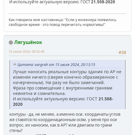
И используйте актуальную версию: ГОСТ
21.508-2020
Как говорила моя наставница: "Если у инженера появилось
свободное время - это повод перечитать нормативы!"
Лягушёнок
16 июля 2024, 08:52:48
#38
Цитата: vargrah от 15 июля 2024, 20:13:15
Лучше наносить реальные контуры здания по АР не
изменяя ничего (сверяя конечно образмеренное с
начерченным). Ни разу не было замечаний.
Фраза про совмещение с внутренними гранями
невнятна и сомнительна.
И используйте актуальную версию: ГОСТ
21.508-
2020
контуры - да, не меняю. а именно оси. координаты углов
же ставятся по координационным осям. у меня про оси
вопрос. их наносим, как в АР? или двигаем по грани
стены?