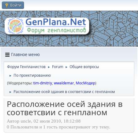
Войти
Главное меню
Форум Генпланистов
Forum
Общие вопросы
►
►
По проектированию
►
(Модераторы:
tim-dmitriy
,
wwaldemar
,
МосМодер
)
Расположение осей здания в соответсвии с генпланом
►
Расположение осей здания в
соответсвии с генпланом
Автор uncle, 02 июля 2010, 18:12:08
0 Пользователи и 1 гость просматривают эту тему.