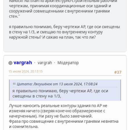
наносят на план по архитектурно-строительным рабочим
чертежам, принимая координационные оси зданий и
сооружений совмещенными с внутренними гранями
стен."
я правильно понимаю, беру чертежи АР, где оси смещены
в стену на 1/3, и смещаю по внутреннему контуру
наружной стены? И сажаю на план, так что ли?
vargrah
vargrah
Модератор
15 июля 2024, 20:13:15
#37
Цитата: Лягушёнок от 13 июля 2024, 17:08:24
я правильно понимаю, беру чертежи АР, где оси
смещены в стену на 1/3,
Лучше наносить реальные контуры здания по АР не
изменяя ничего (сверяя конечно образмеренное с
начерченным). Ни разу не было замечаний.
Фраза про совмещение с внутренними гранями невнятна
и сомнительна.