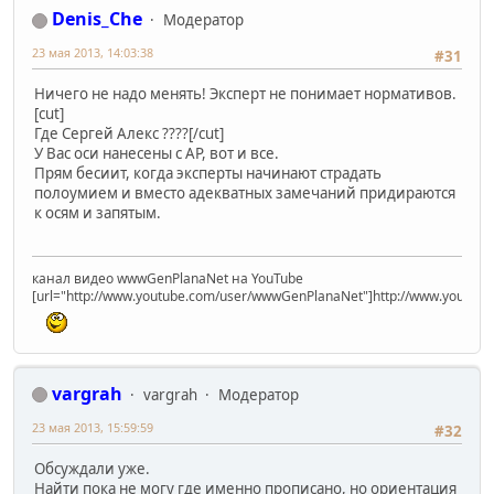
Denis_Che
Модератор
23 мая 2013, 14:03:38
#31
Ничего не надо менять! Эксперт не понимает нормативов.
[cut]
Где Сергей Алекс ????[/cut]
У Вас оси нанесены с АР, вот и все.
Прям бесиит, когда эксперты начинают страдать
полоумием и вместо адекватных замечаний придираются
к осям и запятым.
канал видео wwwGenPlanaNet на YouTube
[url="http://www.youtube.com/user/wwwGenPlanaNet"]http://www.youtub
vargrah
vargrah
Модератор
23 мая 2013, 15:59:59
#32
Обсуждали уже.
Найти пока не могу где именно прописано, но ориентация