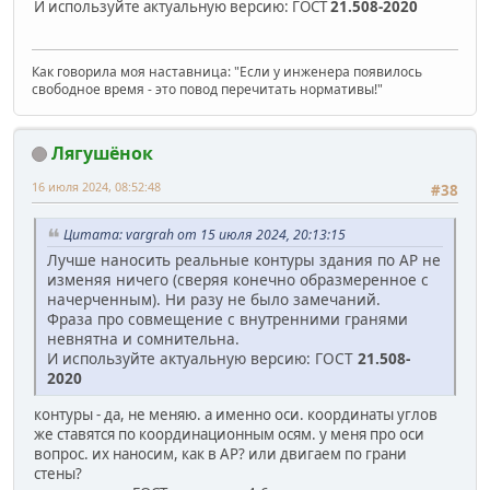
И используйте актуальную версию: ГОСТ
21.508-2020
Как говорила моя наставница: "Если у инженера появилось
свободное время - это повод перечитать нормативы!"
Лягушёнок
16 июля 2024, 08:52:48
#38
Цитата: vargrah от 15 июля 2024, 20:13:15
Лучше наносить реальные контуры здания по АР не
изменяя ничего (сверяя конечно образмеренное с
начерченным). Ни разу не было замечаний.
Фраза про совмещение с внутренними гранями
невнятна и сомнительна.
И используйте актуальную версию: ГОСТ
21.508-
2020
контуры - да, не меняю. а именно оси. координаты углов
же ставятся по координационным осям. у меня про оси
вопрос. их наносим, как в АР? или двигаем по грани
стены?