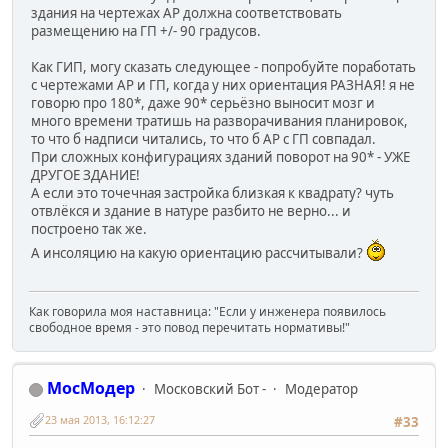
здания на чертежах АР должна соответствовать
размещению на ГП +/- 90 градусов.
Как ГИП, могу сказать следующее - попробуйте поработать
с чертежами АР и ГП, когда у них ориентация РАЗНАЯ! я не
говорю про 180*, даже 90* серьёзно выносит мозг и
много времени тратишь на разворачивания планировок,
то что б надписи читались, то что б АР с ГП совпадал.
При сложных конфигурациях зданий поворот на 90* - УЖЕ
ДРУГОЕ ЗДАНИЕ!
А если это точечная застройка близкая к квадрату? чуть
отвлёкся и здание в натуре разбито не верно... и
построено так же.
А инсоляцию на какую ориентацию рассчитывали?
Как говорила моя наставница: "Если у инженера появилось
свободное время - это повод перечитать нормативы!"
МосМодер
Московский Бот -
Модератор
23 мая 2013, 16:12:27
#33