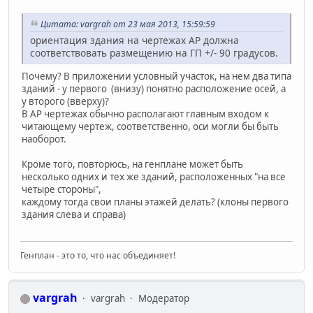
Цитата: vargrah от 23 мая 2013, 15:59:59
ориентация здания на чертежах АР должна
соответствовать размещению на ГП +/- 90 градусов.
Почему? В приложении условный участок, на нем два типа
зданий - у первого (внизу) понятно расположение осей, а
у второго (вверху)?
В АР чертежах обычно располагают главным входом к
читающему чертеж, соответственно, оси могли бы быть
наоборот.
Кроме того, повторюсь, на генплане может быть
несколько одних и тех же зданий, расположенных "на все
четыре стороны",
каждому тогда свои планы этажей делать? (клоны первого
здания слева и справа)
Генплан - это то, что нас объединяет!
vargrah
vargrah
Модератор