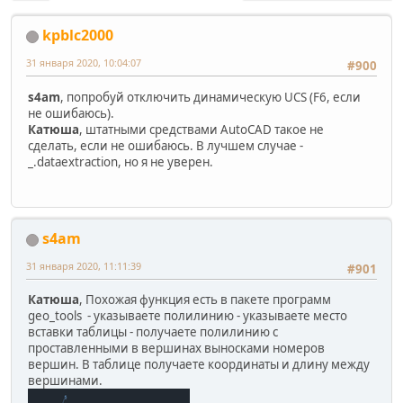
kpblc2000
31 января 2020, 10:04:07
#900
s4am
, попробуй отключить динамическую UCS (F6, если
не ошибаюсь).
Катюша
, штатными средствами AutoCAD такое не
сделать, если не ошибаюсь. В лучшем случае -
_.dataextraction, но я не уверен.
s4am
31 января 2020, 11:11:39
#901
Катюша
, Похожая функция есть в пакете программ
geo_tools - указываете полилинию - указываете место
вставки таблицы - получаете полилинию с
проставленными в вершинах выносками номеров
вершин. В таблице получаете координаты и длину между
вершинами.