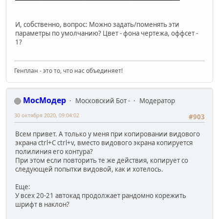
И, собственно, вопрос: Можно задать/поменять эти
параметры по умолчанию? Цвет - фона чертежа, оффсет -
1?
Генплан - это то, что нас объединяет!
МосМодер
Московский Бот -
Модератор
30 октября 2020, 09:04:02
#903
Всем привет. А только у меня при копировании видового
экрана ctrl+C ctrl+v, вместо видового экрана копируется
полилиния его контура?
При этом если повторить те же действия, копирует со
следующей попытки видовой, как и хотелось.
Еще:
У всех 20-21 автокад продолжает рандомно корежить
шрифт в наклон?