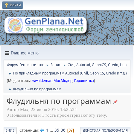
Войти
Главное меню
Форум Генпланистов
Forum
Civil, Autocad, GeoniCS, Credo, Lisp
►
►
По прикладным программам Autocad (Civil, GeoniCS, Credo и т.д.)
►
(Модераторы:
wwaldemar
,
МосМодер
,
Горошинка
)
Флудильня по программам
►
Флудильня по программам
Автор Max, 22 июня 2010, 13:22:34
0 Пользователи и 1 гость просматривают эту тему.
1
...
35
36
Страницы
37
ВНИЗ
ДЕЙСТВИЯ ПОЛЬЗОВАТЕЛЯ