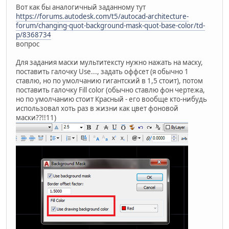
Вот как бы аналогичный заданному тут
https://forums.autodesk.com/t5/autocad-architecture-
forum/changing-quot-background-mask-quot-base-color/td-
p/8368734
вопрос
Для задания маски мультитексту нужно нажать на маску,
поставить галочку Use..., задать оффсет (я обычно 1
ставлю, но по умолчанию гигантский в 1,5 стоит), потом
поставить галочку Fill color (обычно ставлю фон чертежа,
но по умолчанию стоит Красный - его вообще кто-нибудь
использовал хоть раз в жизни как цвет фоновой
маски??!!11)