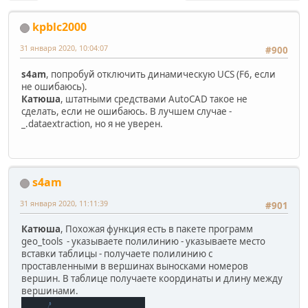
kpblc2000
31 января 2020, 10:04:07
#900
s4am
, попробуй отключить динамическую UCS (F6, если
не ошибаюсь).
Катюша
, штатными средствами AutoCAD такое не
сделать, если не ошибаюсь. В лучшем случае -
_.dataextraction, но я не уверен.
s4am
31 января 2020, 11:11:39
#901
Катюша
, Похожая функция есть в пакете программ
geo_tools - указываете полилинию - указываете место
вставки таблицы - получаете полилинию с
проставленными в вершинах выносками номеров
вершин. В таблице получаете координаты и длину между
вершинами.