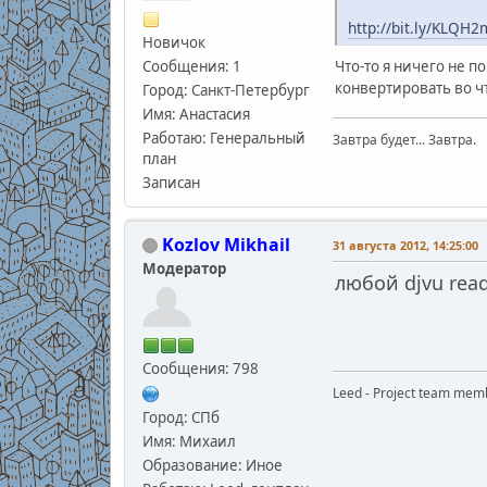
http://bit.ly/KLQH2
Новичок
Сообщения: 1
Что-то я ничего не п
конвертировать во 
Город: Санкт-Петербург
Имя: Анастасия
Работаю: Генеральный
Завтра будет... Завтра.
план
Записан
Kozlov Mikhail
31 августа 2012, 14:25:00
Модератор
любой djvu rea
Сообщения: 798
Leed - Project team mem
Город: СПб
Имя: Михаил
Образование: Иное