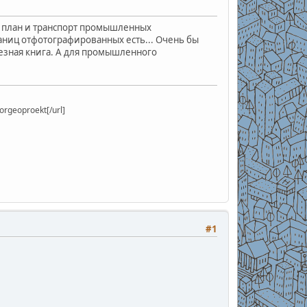
й план и транспорт промышленных
раниц отфотографированных есть... Очень бы
лезная книга. А для промышленного
rgeoproekt[/url]
#1