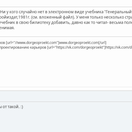
Ни у кого случайно нет в электронном виде учебника "Генеральны
ройиздат,1981г. (см. вложенный файл). У меня только несколько ст
учебник в свою билиотеку добавить, давно как то читал- весьма по
енимая.
в [url="//www.dorgeoproekt.com"]www.dorgeoproekt.com[/url]
оектированию карьеров [url="https://vk.com/dorgeoproekt"]https://vk.com/do
 от такой. :)