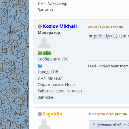
Имя: Александр
Записан
Kozlov Mikhail
20 июня 2012, 11:48:00
Модератор
http://bit.ly/KLQH2m
е
Сообщения: 798
Leed - Project team mem
Город: СПб
Имя: Михаил
Образование: Иное
Работаю: Leed, генплан
Записан
Esgaldin
31 августа 2012, 14:23:04
Цитата: akrel от 2