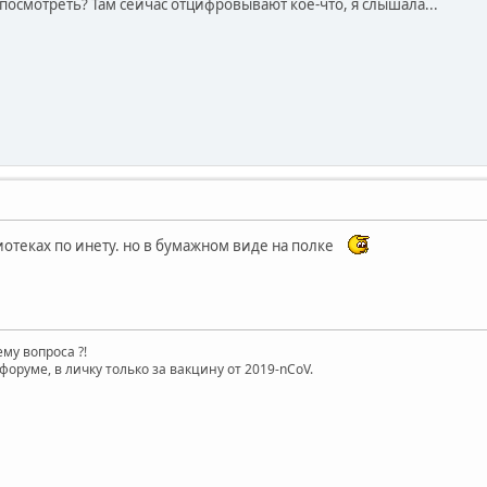
посмотреть? Там сейчас отцифровывают кое-что, я слышала...
иотеках по инету. но в бумажном виде на полке
му вопроса ?!
форуме, в личку только за вакцину от 2019-nCoV.