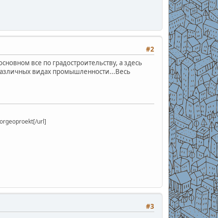
#2
сновном все по градостроительству, а здесь
азличных видах промышленности...Весь
rgeoproekt[/url]
#3