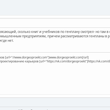
сающий, сколько книг и учебников по генплану смотрел- но там в о
омышленным предприятиям, причем рассматриваются генпланы в р
где нет.
в [url="//www.dorgeoproekt.com"]www.dorgeoproekt.com[/url]
оектированию карьеров [url="https://vk.com/dorgeoproekt"]https://vk.com/do