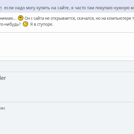
m
если надо могу купить на сайте, я часто там покупаю нужную м
онимаю...
Он с сайта не открывается, скачался, но на компьютере 
что-нибудь?
Я в ступоре.
der
ber.