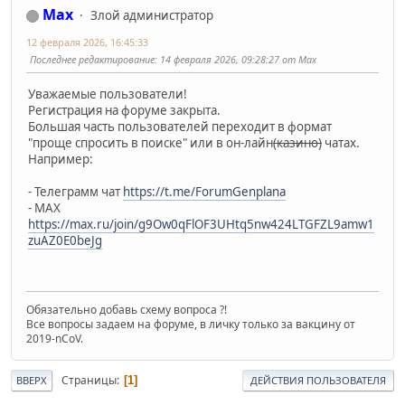
Max
Злой администратор
12 февраля 2026, 16:45:33
Последнее редактирование
: 14 февраля 2026, 09:28:27 от Max
Уважаемые пользователи!
Регистрация на форуме закрыта.
Большая часть пользователей переходит в формат
"проще спросить в поиске" или в он-лайн
(казино)
чатах.
Например:
- Телеграмм чат
https://t.me/ForumGenplana
- МАХ
https://max.ru/join/g9Ow0qFlOF3UHtq5nw424LTGFZL9amw1
zuAZ0E0beJg
Обязательно добавь схему вопроса ?!
Все вопросы задаем на форуме, в личку только за вакцину от
2019-nCoV.
Страницы
1
ВВЕРХ
ДЕЙСТВИЯ ПОЛЬЗОВАТЕЛЯ