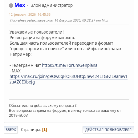
Max
Злой администратор
12 февраля 2026, 16:45:33
Последнее редактирование
: 14 февраля 2026, 09:28:27 от Max
Уважаемые пользователи!
Регистрация на форуме закрыта.
Большая часть пользователей переходит в формат
"проще спросить в поиске" или в он-лайн
(казино)
чатах.
Например:
- Телеграмм чат
https://t.me/ForumGenplana
- МАХ
https://max.ru/join/g9Ow0qFlOF3UHtq5nw424LTGFZL9amw1
zuAZ0E0beJg
Обязательно добавь схему вопроса ?!
Все вопросы задаем на форуме, в личку только за вакцину от
2019-nCoV.
Страницы
1
ВВЕРХ
ДЕЙСТВИЯ ПОЛЬЗОВАТЕЛЯ