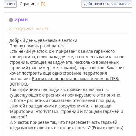
Страницы
1
ВНИЗ
ДЕЙСТВИЯ ПОЛЬЗОВАТЕЛЯ
ирин
29 ноября 2025, 16:17:23
Добрый день, уважаемые знатоки
Прошу помочь разобраться.
Есть некий участок, он "прирезан" к земле гаражного
кооператива, стоит на кад.учете, на нем есть капитальное
строение, стоящее на кад.учете, несколько временных
строений (например, мет.гаражи), пара навесов. Заказчик
хочет построить еще одно строение, территория
позволяет.
Возникают вопросы по показателям по ПЗЗ:
ВОПРОСЫ:
1.коэффициент площади застройки- включаю п.з.
существующего строения и поектируемого-это понятно
2. Котн – расчетный показатель отношения площади,
занятой под зданиями и сооружениями, к площади
территории. Что тут? П.З. строений и площади гаражей и
навесов?
3. Участок прирезан так, что пересекает часть гаражей ,
тогда как их включать в этот показатель? (Если включать)