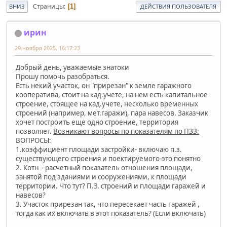
Страницы
1
ВНИЗ
ДЕЙСТВИЯ ПОЛЬЗОВАТЕЛЯ
ирин
29 ноября 2025, 16:17:23
Добрый день, уважаемые знатоки
Прошу помочь разобраться.
Есть некий участок, он "прирезан" к земле гаражного
кооператива, стоит на кад.учете, на нем есть капитальное
строение, стоящее на кад.учете, несколько временных
строений (например, мет.гаражи), пара навесов. Заказчик
хочет построить еще одно строение, территория
позволяет.
Возникают вопросы по показателям по ПЗЗ:
ВОПРОСЫ:
1.коэффициент площади застройки- включаю п.з.
существующего строения и поектируемого-это понятно
2. Котн – расчетный показатель отношения площади,
занятой под зданиями и сооружениями, к площади
территории. Что тут? П.З. строений и площади гаражей и
навесов?
3. Участок прирезан так, что пересекает часть гаражей ,
тогда как их включать в этот показатель? (Если включать)