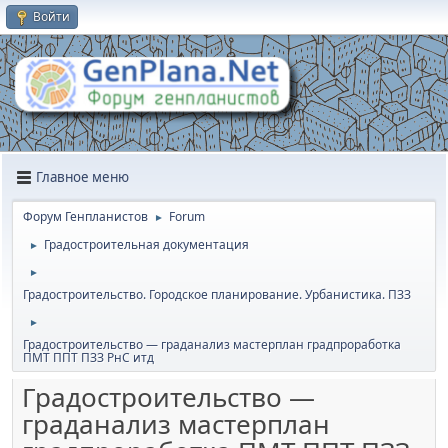
Войти
Главное меню
Форум Генпланистов
Forum
►
Градостроительная документация
►
►
Градостроительство. Городское планирование. Урбанистика. ПЗЗ
►
Градостроительство — граданализ мастерплан градпроработка
ПМТ ППТ ПЗЗ РнС итд
Градостроительство —
граданализ мастерплан