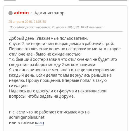
admin
Администратор
25 апреля 2010, 21:05:50
Последнее редактирование
: 25 апреля 2010, 21:10:41 от admin
Добрый день, Уважаемые пользователи.
Спустя 2 ве недели - мы возращаемся в рабочий строй.
Первое отключение конечно насторожило меня. А второе
отключение - было не ожиданностью.
т.к. бывший хостер заявил что отключения не будет. Это
следствие разборок между 2-мя компаниями.
Я конечно виноват не меньше т.к. не делал сохранение
каждый день. Если делал то мы вернулись раньше на
неделю. Прощу прощения. Впервые попал в такую
ситуацию.
Надеюсь вы отдохнули от форума и накопили свои
вопросы, чтобы задать на форуме.
п.с. если что не работает отписываемся на
adm@genplana.net
или в топике
клац