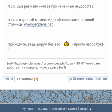
п.с.с. Еще раз извините за причененные неудобства.
п.с.с.с. в данный момент идет обновление стартовой
страницы
www.genplana.net
Приходите, ведь форум без вас
- просто набор букв
!
[url="http://genplana.net/forum/index.php?topic=191.0"] что-то не
работает на форуме, писАть здесь [/url]
Страницы
1
ВВЕРХ
ДЕЙСТВИЯ ПОЛЬЗОВАТЕЛЯ
|
|
|
TinyPortal
Помощь
Условия и правила
Вверх ▲