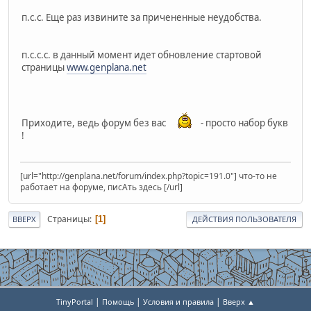
п.с.с. Еще раз извините за причененные неудобства.
п.с.с.с. в данный момент идет обновление стартовой
страницы
www.genplana.net
Приходите, ведь форум без вас
- просто набор букв
!
[url="http://genplana.net/forum/index.php?topic=191.0"] что-то не
работает на форуме, писАть здесь [/url]
Страницы
1
ВВЕРХ
ДЕЙСТВИЯ ПОЛЬЗОВАТЕЛЯ
|
|
|
TinyPortal
Помощь
Условия и правила
Вверх ▲