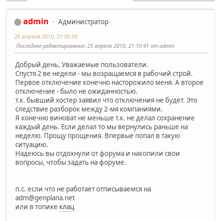
admin
Администратор
25 апреля 2010, 21:05:50
Последнее редактирование
: 25 апреля 2010, 21:10:41 от admin
Добрый день, Уважаемые пользователи.
Спустя 2 ве недели - мы возращаемся в рабочий строй.
Первое отключение конечно насторожило меня. А второе
отключение - было не ожиданностью.
т.к. бывший хостер заявил что отключения не будет. Это
следствие разборок между 2-мя компаниями.
Я конечно виноват не меньше т.к. не делал сохранение
каждый день. Если делал то мы вернулись раньше на
неделю. Прощу прощения. Впервые попал в такую
ситуацию.
Надеюсь вы отдохнули от форума и накопили свои
вопросы, чтобы задать на форуме.
п.с. если что не работает отписываемся на
adm@genplana.net
или в топике
клац