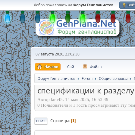
Добро пожаловать на
Форум Генпланистов
.
Вой
07 августа 2026, 23:02:30
Начало
Сайт
Файлы
Форум Генпланистов
Forum
Общие вопросы
►
►
►
спецификации к разделу
Автор lara45, 14 мая 2025, 16:53:49
0 Пользователи и 1 гость просматривают эту тем
Страницы
1
ВНИЗ