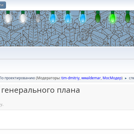
ти
О
По проектированию
(Модераторы:
tim-dmitriy
,
wwaldemar
,
МосМодер
)
сп
►
 генерального плана
у.