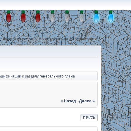
дна голова хорошо, но спросить на форуме лучше !
ецификации к разделу генерального плана
« Назад
-
Далее »
ПЕЧАТЬ