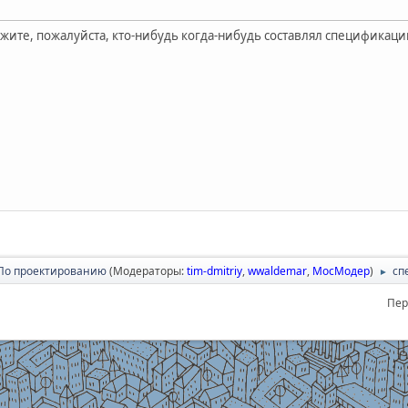
жите, пожалуйста, кто-нибудь когда-нибудь составлял спецификации
По проектированию
(Модераторы:
tim-dmitriy
,
wwaldemar
,
МосМодер
)
сп
►
Пер