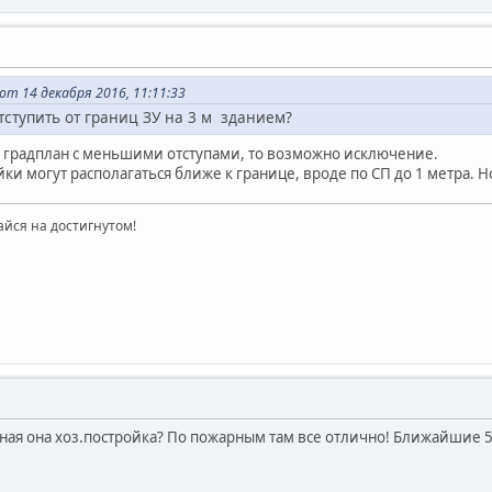
 от 14 декабря 2016, 11:11:33
ступить от границ ЗУ на 3 м зданием?
ть градплан с меньшими отступами, то возможно исключение.
йки могут располагаться ближе к границе, вроде по СП до 1 метра. 
айся на достигнутом!
льная она хоз.постройка? По пожарным там все отлично! Ближайшие 