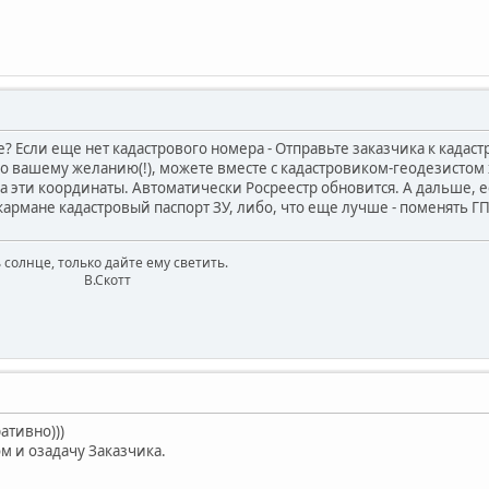
? Если еще нет кадастрового номера - Отправьте заказчика к кадас
о вашему желанию(!), можете вместе с кадастровиком-геодезистом 
а эти координаты. Автоматически Росреестр обновится. А дальше, е
 кармане кадастровый паспорт ЗУ, либо, что еще лучше - поменять Г
 солнце, только дайте ему светить.
котт
ативно)))
м и озадачу Заказчика.