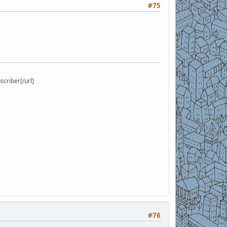
#75
riber[/url]
#76