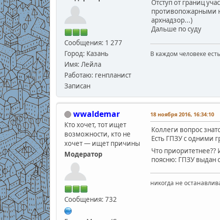
Отступ от границ уча
противопожарными но
архнадзор...)
Дальше по суду
Сообщения: 1 277
Город: Казань
В каждом человеке есть
В.С
Имя: Лейла
Работаю: генпланист
Записан
wwaldemar
18 ноября 2016, 16:34:10
Кто хочет, тот ищет
Коллеги вопрос знато
возможности, кто не
Есть ГПЗУ с одними г
хочет — ищет причины
Что приоритетнее?? 
Модератор
поясню: ГПЗУ выдан с
никогда не останавлив
Сообщения: 732