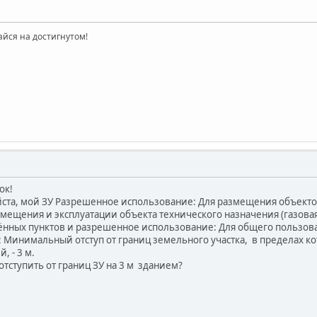
айся на достигнутом!
ок!
йста, мой ЗУ Разрешенное использование: Для размещения объект
мещения и эксплуатации объекта технического назначения (газовая 
нных пунктов и разрешенное использование: Для общего пользован
о: Минимальный отступ от границ земельного участка, в пределах к
, - 3 м.
отступить от границ ЗУ на 3 м зданием?