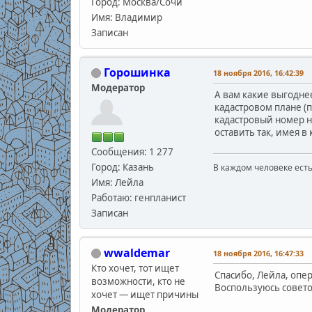
Город: Москва/Сочи
Имя: Владимир
Записан
Горошинка
18 ноября 2016, 16:42:39
Модератор
А вам какие выгоднее
кадастровом плане (п
кадастровый номер н
оставить так, имея в
Сообщения: 1 277
Город: Казань
В каждом человеке есть
В.С
Имя: Лейла
Работаю: генпланист
Записан
wwaldemar
18 ноября 2016, 16:47:33
Кто хочет, тот ищет
Спасибо, Лейла, опер
возможности, кто не
Воспользуюсь совето
хочет — ищет причины
Модератор