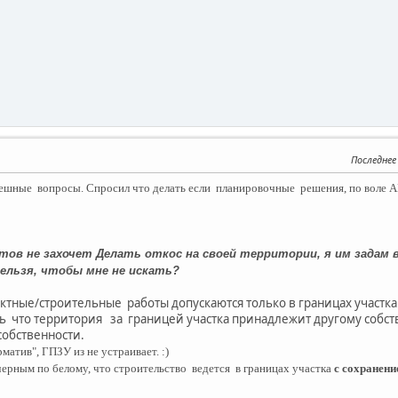
Последнее
шные вопросы. Спросил что делать если планировочные решения, по воле АР 
тов не захочет Делать откос на своей территории, я им задам в
нельзя, чтобы мне не искать?
ктные/строительные работы допускаются только в границах участка 
 что территория за границей участка принадлежит другому собств
 собственности.
атив", ГПЗУ из не устраивает. :)
черным по белому, что строительство ведется в границах участка
с сохранени