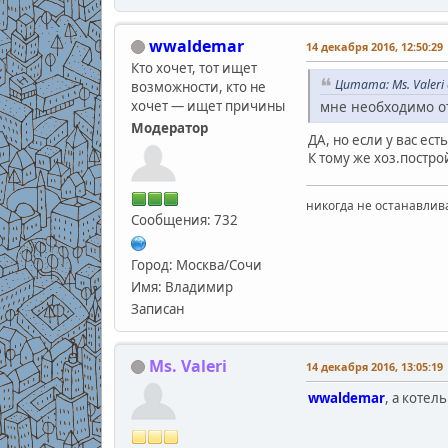
wwaldemar
14 декабря 2016, 12:50:29
Кто хочет, тот ищет
Цитата: Ms. Valeri
возможности, кто не
хочет — ищет причины
мне необходимо от
Модератор
ДА, но если у вас ес
К тому же хоз.постро
никогда не останавлив
Сообщения: 732
Город: Москва/Сочи
Имя: Владимир
Записан
Ms. Valeri
14 декабря 2016, 13:05:19
wwaldemar
, а коте