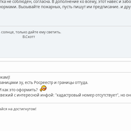
стка не соблюден, согласна. В дополнение ко всему, этот навес и заб
рмами. Вызывайте пожарных, пусть пишут им предписание. и друг
 солнце, только дайте ему светить.
котт
кам)!
раницами зу, есть Росреестр и границы оттуда.
И как это оформить?
вежий с интересной инфой: "кадастровый номер отсутствует", но он
айся на достигнутом!