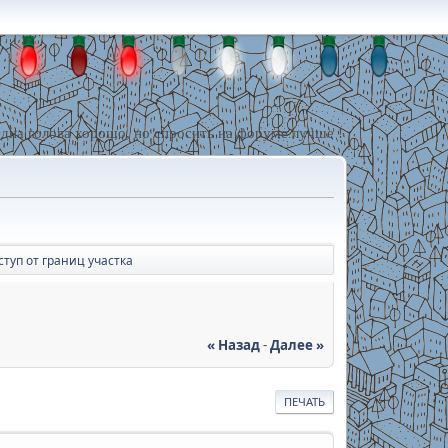
дна голова хорошо, но спросить на форуме лучше !
ступ от границ участка
« Назад
-
Далее »
ПЕЧАТЬ