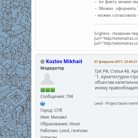
- по факту можно вы
- Можно оформить "
- можно согласовать
Scighera - Название п
[url="http://velomatras
[url="http://velomatras.
Kozlov Mikhail
07 февраля 2017, 23:46:21
Модератор
ГрК РФ, Статья 48. 
"1. Архитектурно-ст
объектам капитально
иному правообладател
Сообщения: 798
Leed - Project team mem
Город: СПб
Имя: Михаил
Образование: Иное
Работаю: Leed, генплан
Записан