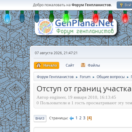
Добро пожаловать на
Форум Генпланистов
.
Вой
07 августа 2026, 21:47:21
Начало
Сайт
Файлы
Форум Генпланистов
Forum
Общие вопросы
►
►
►
Отступ от границ участка
Автор engineer, 19 января 2010, 16:13:45
0 Пользователи и 1 гость просматривают эту тем
1
2
3
Страницы
4
ВНИЗ