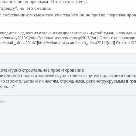
полнить не по правилам. Отсыпать как есть.
аренду", но это смешно.
 с собственником смежного участка что он не против "перепланиров
ереводится с одного из итальянских диалектов как «густой туман, неожид
.com/norway2013/"]http://velomatras.com/norway2013/[/url] Отчет о велопоход
com/south_africa2014/"]http://velomatras.com/south_africa2014/[/url] Отчет о Ю
Архитектурно-строительное проектирование
роительное проектирование осуществляется путем подготовки про
го строительства и их частям, строящимся, реконструируемым
в гр
ю....."
ber.