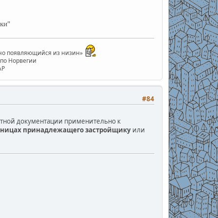
ки"
анно появляющийся из низин»
е по Норвегии
АР
#84
ектной документации применительно к
аницах принадлежащего застройщику
или