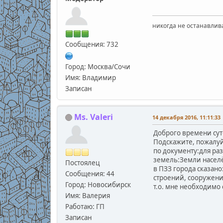
никогда не останавлив
Сообщения: 732
Город: Москва/Сочи
Имя: Владимир
Записан
Ms. Valeri
14 декабря 2016, 11:11:33
Доброго времени сут
Подскажите, пожалу
по документу:для раз
земель:Земли населё
Постоялец
в ПЗЗ города сказан
Сообщения: 44
строений, сооружений
Город: Новосибирск
т.о. мне необходимо 
Имя: Валерия
Работаю: ГП
Записан