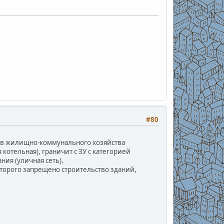
#80
ов жилищно-коммунального хозяйства
котельная), граничит с ЗУ с категорией
ия (уличная сеть).
оторого запрещено строительство зданий,