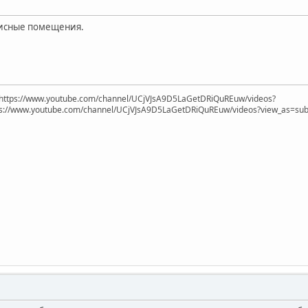
офисные помещения.
https://www.youtube.com/channel/UCjVJsA9D5LaGetDRiQuREuw/videos?
ps://www.youtube.com/channel/UCjVJsA9D5LaGetDRiQuREuw/videos?view_as=subsc