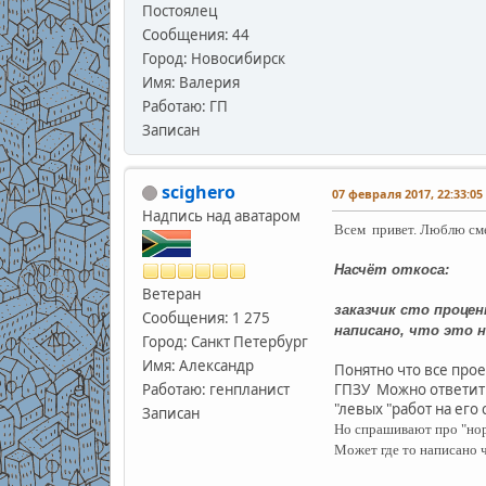
Постоялец
Сообщения: 44
Город: Новосибирск
Имя: Валерия
Работаю: ГП
Записан
scighero
07 февраля 2017, 22:33:05
Надпись над аватаром
Всем привет. Люблю сме
Насчёт откоса:
Ветеран
заказчик сто процен
Сообщения: 1 275
написано, что это 
Город: Санкт Петербург
Имя: Александр
Понятно что все прое
ГПЗУ Можно ответить
Работаю: генпланист
"левых "работ на его
Записан
Но спрашивают про "норм
Может где то написано 