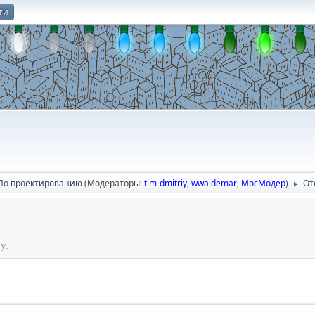
ти
О
По проектированию
(Модераторы:
tim-dmitriy
,
wwaldemar
,
МосМодер
)
От
►
у.