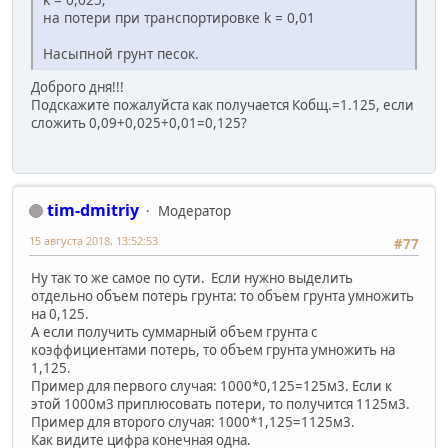
на потери при транспортировке k = 0,01
Насыпной грунт песок.
Доброго дня!!!
Подскажите пожалуйста как получается Кобщ.=1.125, если
сложить 0,09+0,025+0,01=0,125?
tim-dmitriy
Модератор
15 августа 2018, 13:52:53
#77
Ну так то же самое по сути. Если нужно выделить
отдельно объем потерь грунта: то объем грунта умножить
на 0,125.
А если получить суммарный объем грунта с
коэффициентами потерь, то объем грунта умножить на
1,125.
Пример для первого случая: 1000*0,125=125м3. Если к
этой 1000м3 приплюсовать потери, то получится 1125м3.
Пример для второго случая: 1000*1,125=1125м3.
Как видите цифра конечная одна.