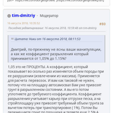
[url="https://vk.com/dorgeoproekt"]https://vk.com/dorgeoproekt[/url]
tim-dmitriy
Модератор
16 августа 2018, 10:35:52
#80
Последнее редактирование
: 16 августа 2018, 10:59:48 от tim-dmitriy
Цитата: Ники от 16 августа 2018, 08:11:53
Дмитрий, по-прежнему не ясны ваши манипуляции,
а как же коэффициент разрыхления который
принимается от 1,05% до 1.15%?
1,05 это не ПРОЦЕНТЫ. А коэффициент, который
показывает во сколько раз изменяется объем породы при
ее разрушении (извлечении из массива). Применяется
для расчета перевозок. И вам как таковой не нужен,
потому что на площадку автосамосвал Вам уже привозят
грунт в разрыхленном состоянии. А вы его потом
уплотняете до требуемого коэффициента. Коэффициент
разрыхления учитывает карьер при отгрузке песка, а на
стройплощадку уже привозят требуемый объем грунта за
вычетом потерь при транспортировке ( 1%). Потом Вы
перемещаете грунт по площадке и теряете еще 2,5% А