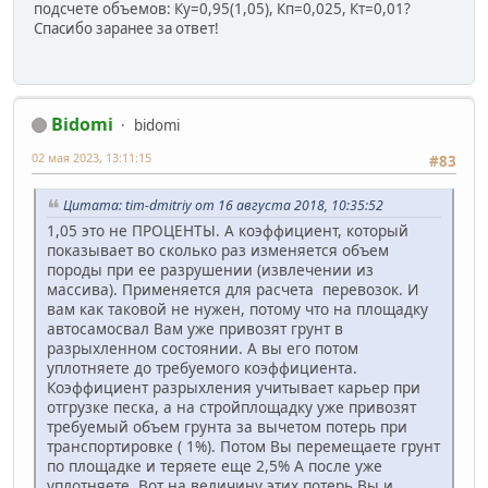
подсчете объемов: Ку=0,95(1,05), Кп=0,025, Кт=0,01?
Спасибо заранее за ответ!
Bidomi
bidomi
02 мая 2023, 13:11:15
#83
Цитата: tim-dmitriy от 16 августа 2018, 10:35:52
1,05 это не ПРОЦЕНТЫ. А коэффициент, который
показывает во сколько раз изменяется объем
породы при ее разрушении (извлечении из
массива). Применяется для расчета перевозок. И
вам как таковой не нужен, потому что на площадку
автосамосвал Вам уже привозят грунт в
разрыхленном состоянии. А вы его потом
уплотняете до требуемого коэффициента.
Коэффициент разрыхления учитывает карьер при
отгрузке песка, а на стройплощадку уже привозят
требуемый объем грунта за вычетом потерь при
транспортировке ( 1%). Потом Вы перемещаете грунт
по площадке и теряете еще 2,5% А после уже
уплотняете. Вот на величину этих потерь Вы и