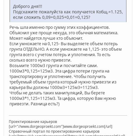
Доброго дня!!!
Подскажите пожалуйста как получается Кобщ.=1.125,
если сложить 0,09+0,025+0,01=0,125?
Речь шла именно про сумму этих коэффициентов.
Объяснил уже проще некуда, это обычная математика.
Может найдется лучше кто объяснит.
Если умножаете на 0,125- Вы выделяете объем потерь
грунта ОТДЕЛЬНО. А если умножаете на 1,125- это объем
грунта всего с учетом потерь и уплотнения. То есть
сколько всего нужно привезти.
Возьмите 1000м3 грунта и посчитайте сами.
1000м3*0,125=125м3. Эта цифра потери грунта на
транспортировку и уплотнение. Чтобы получить
требуемый объем грунта который нужно привезти из
карьера Вы должны 1000м3+125м3=1125м3.
Чтобы не делать таких манипуляций, Вы берете
1000м3*1,125=1125м3. Та цифра, которую Вам нужно
привезти. Разница есть?)
Проектирование карьеров
[url="//www.dorgeoproekt.com"]www.dorgeoproekt.com[/url]
Справочный портал по проектированию карьеров