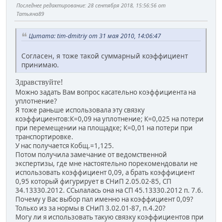
Последнее редактирование
: 28 сентября 2018, 15:56:56 от
Татьяна89
Цитата: tim-dmitriy от 31 мая 2010, 14:06:47
Согласен, я тоже такой суммарный коэффициент
принимаю.
Здравствуйте!
Можно задать Вам вопрос касательно коэффициента на
уплотнение?
Я тоже раньше использовала эту связку
коэффициентов:К=0,09 на уплотнение; К=0,025 на потери
при перемещении на площадке; К=0,01 на потери при
транспортировке.
У нас получается Кобщ.=1,125.
Потом получила замечание от ведомственной
экспертизы, где мне настоятельно порекомендовали не
использовать коэффициент 0,09, а брать коэффициент
0,95 который фигурирует в СНиП 2.05.02-85, СП
34.13330.2012. ССылалась она на СП 45.13330.2012 п. 7.6.
Почему у Вас выбор пал именно на коэффициент 0,09?
Только из за нормы в СНиП 3.02.01-87, п.4.20?
Могу ли я использовать такую связку коэффициентов при