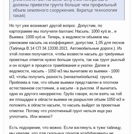
должны привезти грунта больше чем профильный
объем земляного сооружения. Вкратце технология
такая)
Но тут уже возникает другой вопрос. Допустим, по
картограмме мы получили балланс Насыпь: 1000 куб.м., и
Выемка :1000 куб.м. Теперь, в ведомости объемов мы
умножаем насыпь на коэффициент, допустим, 1,05 для песков
(Таблица В.14 СП 34.13330.2021. Автомобильные дороги.). Из
этой логики получается, чтобы возвести насыпь до требуемых
проектных отметок нужно больше грунта, так как грунт рыхлый
и он осядет в процессе трамбования и укатки. Далее в
ведомости, насыпь - 1050 м3 мы вычитаем из выемки - 1000
м3, чтобы получить разность (нехватки/избытка) грунта.
Проблема в том, что объем выемки представлен в плотном
естественном состоянии, а насыпи - в рыхлом. И вычитать
одно из другого некорректно. Грубо говоря, если взять на той
же площадке в области выемки не разрыхляя объем 1050 м3 и
положить в области насыпи, то насыпь выйдет за проектные
отметки. Потому что уплотненный грунт нельзя еще раз
уплотнить. Или можно?
Есть подозрение, что можно. Если взглянуть в туже таблицу,
мы увидим, что для скальных грунтов коэффициенты не