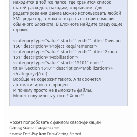
находится в той же папке, где хранится список
статей расходов, находим, открываем. Для
редактирования файла можно использовать любой
XML-редактор, а можно открыть его при помощи
обычного Блокнота. В Блокноте найдите следующие
строки:
<category type="value" start="" end="" title="Division
150" description="Project Requirements">
<category type="value" start="" end="" title="Group
151" description="Mobilization">
<category type="value" start="15101" end=""
title="Section 15101" description="Mobilization"/>
</category>[/cut]
Вообще не содержит такого. А так хочется
автоматизировать процесс.
И почему просто не выложить файлы.
Может получилось у кого ? Хелп ?!
может попробовать с файлом классификации
Getting Started Categories.xml
в папке
Data\Pay Item Data\Getting Started