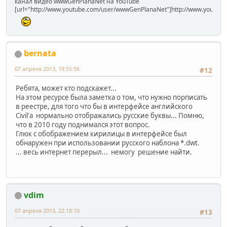
канал видео wwwGenPlanaNet на YouTube
[url="http://www.youtube.com/user/wwwGenPlanaNet"]http://www.youtub
bernata
07 апреля 2013, 19:55:56
#12
Ребята, может кто подскажет...
На этом ресурсе была заметка о том, что нужно порписать
в реестре, для того что бы в интерфейсе английского
Civil'а нормально отображались русские буквы... Помню,
что в 2010 году поднимался этот вопрос.
Глюк с обображением кирилицы в интерфейсе был
обнаружен при использовании русского наблона *.dwt.
... весь интернет перерыл... немогу решение найти.
vdim
07 апреля 2013, 22:18:10
#13