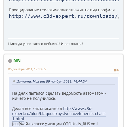
Проецирование геологических скважин на вид профиля
http://www.c3d-expert.ru/downloads/
/b
Никогда у нас такого небыло!!!! И вот опять!!!
NN
05 декабря 2011, 17:13:05
#4
Цитата: Max от 09 ноября 2011, 14:44:54
На днях пытался сделать ведомость автоматом -
ничего не получилось.
Делал все как описанно в
http://www.c3d-
expert.ru/blog/blagoustroystvo-i-ozelenenie.-chast-
1.html
[cut]Файл классификации QTOUnits_RUS.xml