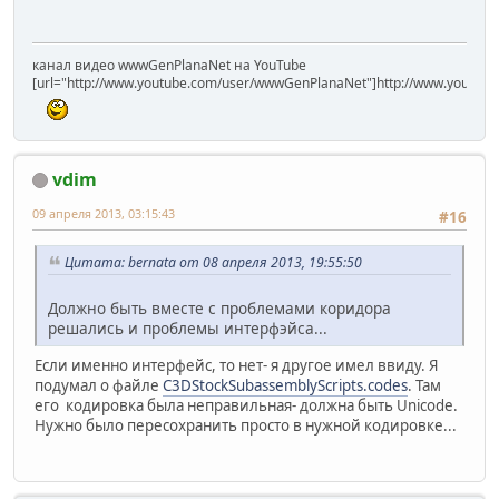
канал видео wwwGenPlanaNet на YouTube
[url="http://www.youtube.com/user/wwwGenPlanaNet"]http://www.youtub
vdim
09 апреля 2013, 03:15:43
#16
Цитата: bernata от 08 апреля 2013, 19:55:50
Должно быть вместе с проблемами коридора
решались и проблемы интерфэйса...
Если именно интерфейс, то нет- я другое имел ввиду. Я
подумал о файле
C3DStockSubassemblyScripts.codes
. Там
его кодировка была неправильная- должна быть Unicode.
Нужно было пересохранить просто в нужной кодировке...