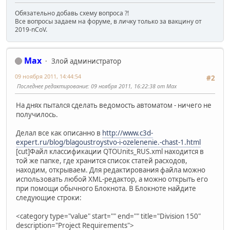
Обязательно добавь схему вопроса ?!
Все вопросы задаем на форуме, в личку только за вакцину от
2019-nCoV.
Max
Злой администратор
09 ноября 2011, 14:44:54
#2
Последнее редактирование
: 09 ноября 2011, 16:22:38 от Max
На днях пытался сделать ведомость автоматом - ничего не
получилось.
Делал все как описанно в
http://www.c3d-
expert.ru/blog/blagoustroystvo-i-ozelenenie.-chast-1.html
[cut]Файл классификации QTOUnits_RUS.xml находится в
той же папке, где хранится список статей расходов,
находим, открываем. Для редактирования файла можно
использовать любой XML-редактор, а можно открыть его
при помощи обычного Блокнота. В Блокноте найдите
следующие строки:
<category type="value" start="" end="" title="Division 150"
description="Project Requirements">