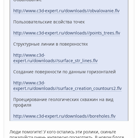
http://www.c3d-expert.ru/downloads//obvalovanie.flv
Пользовательские всойства точек
http://www.c3d-expert.ru/downloads//points_trees.flv
Структурные линии в поверхностях
http://www.c3d-
expert.ru/downloads//surface_str_lines.flv
Создание поверхности по данным горизонталей
http://www.c3d-
expert.ru/downloads//surface_creation_countours2.flv
Проецирование геологических скважин на вид
профиля
http://www.c3d-expert.ru/downloads//boreholes.flv
Люди помогите! У кого остались эти ролики, скиньте
пожалуйста очень интересно посмотреть. В новом блоге