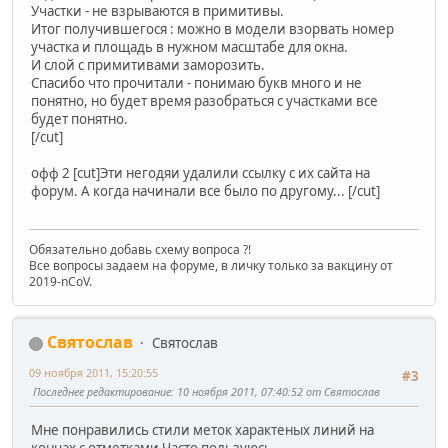
Участки - не взрываются в примитивы.
Итог получившегося : можно в модели взорвать номер
участка и площадь в нужном масштабе для окна.
И слой с примитивами заморозить.
Спасибо что прочитали - понимаю букв много и не
понятно, но будет время разобраться с участками все
будет понятно.
[/cut]
офф 2 [cut]Эти негодяи удалили ссылку с их сайта на
форум. А когда начинали все было по другому... [/cut]
Обязательно добавь схему вопроса ?!
Все вопросы задаем на форуме, в личку только за вакцину от
2019-nCoV.
Святослав
Святослав
09 ноября 2011, 15:20:55
#3
Последнее редактирование
: 10 ноября 2011, 07:40:52 от Святослав
Мне понравились стили меток характеных линий на
концах с отметками Часто пользуюсь