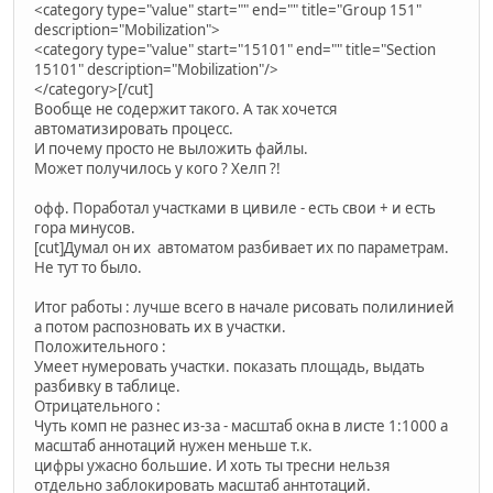
<category type="value" start="" end="" title="Group 151"
description="Mobilization">
<category type="value" start="15101" end="" title="Section
15101" description="Mobilization"/>
</category>[/cut]
Вообще не содержит такого. А так хочется
автоматизировать процесс.
И почему просто не выложить файлы.
Может получилось у кого ? Хелп ?!
офф. Поработал участками в цивиле - есть свои + и есть
гора минусов.
[cut]Думал он их автоматом разбивает их по параметрам.
Не тут то было.
Итог работы : лучше всего в начале рисовать полилинией
а потом распозновать их в участки.
Положительного :
Умеет нумеровать участки. показать площадь, выдать
разбивку в таблице.
Отрицательного :
Чуть комп не разнес из-за - масштаб окна в листе 1:1000 а
масштаб аннотаций нужен меньше т.к.
цифры ужасно большие. И хоть ты тресни нельзя
отдельно заблокировать масштаб аннтотаций.