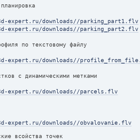
 планировка
3d-expert.ru/downloads//parking_part1.flv
3d-expert.ru/downloads//parking_part2.flv
рофиля по текстовому файлу
3d-expert.ru/downloads//profile_from_file
стков с динамическими метками
3d-expert.ru/downloads//parcels.flv
3d-expert.ru/downloads//obvalovanie.flv
ские всойства точек