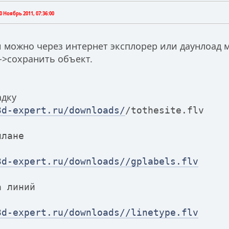
0 Ноябрь 2011, 07:36:00
 можно через интернет эксплорер или даунлоад м
->сохранить объект.
адку
3d-expert.ru/downloads/
/tothesite.flv
плане
3d-expert.ru/downloads//gplabels.flv
а линий
3d-expert.ru/downloads//linetype.flv