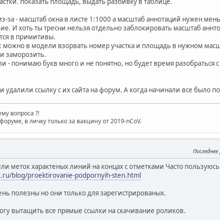
астки. показать площадь, выдать разбивку в таблице.
из-за - масштаб окна в листе 1:1000 а масштаб аннотаций нужен мень
е. И хоть ты тресни нельзя отдельно заблокировать масштаб аннт
ются в примитивы.
: можно в модели взорвать номер участка и площадь в нужном масш
и заморозить.
и - понимаю букв много и не понятно, но будет время разобраться с
и удалили ссылку с их сайта на форум. А когда начинали все было по д
му вопроса ?!
форуме, в личку только за вакцину от 2019-nCoV.
Последнее
ли меток характеных линий на концах с отметками Часто пользуюсь
.ru/blog/proektirovanie-podpornyih-sten.html
ень полезны но они только для зарегистрированых.
огу вытащить все прямые ссылки на скачивание роликов.