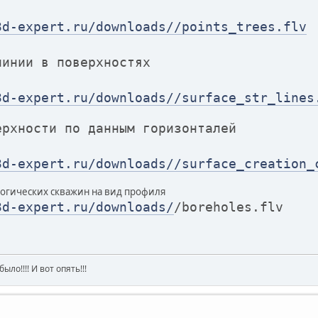
3d-expert.ru/downloads//points_trees.flv
линии в поверхностях
3d-expert.ru/downloads//surface_str_lines
ерхности по данным горизонталей
3d-expert.ru/downloads//surface_creation_
огических скважин на вид профиля
3d-expert.ru/downloads/
/boreholes.flv
ыло!!!! И вот опять!!!