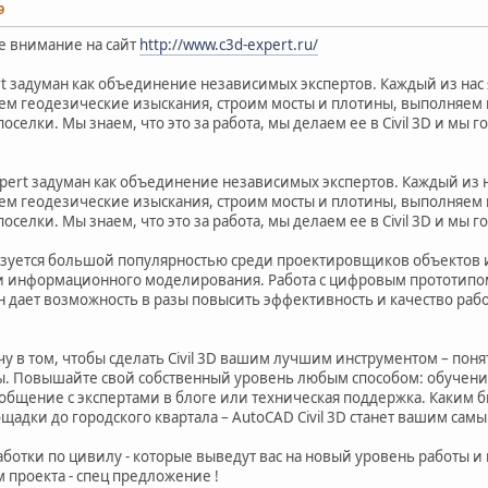
9
е внимание на сайт
http://www.c3d-expert.ru/
pert задуман как объединение независимых экспертов. Каждый из нас
м геодезические изыскания, строим мосты и плотины, выполняем 
оселки. Мы знаем, что это за работа, мы делаем ее в Civil 3D и мы
 Expert задуман как объединение независимых экспертов. Каждый из 
м геодезические изыскания, строим мосты и плотины, выполняем 
оселки. Мы знаем, что это за работа, мы делаем ее в Civil 3D и мы
льзуется большой популярностью среди проектировщиков объектов
и информационного моделирования. Работа с цифровым прототипом
н дает возможность в разы повысить эффективность и качество раб
у в том, чтобы сделать Civil 3D вашим лучшим инструментом – по
. Повышайте свой собственный уровень любым способом: обучени
 общение с экспертами в блоге или техническая поддержка. Каким б
адки до городского квартала – AutoCAD Civil 3D станет вашим сам
ботки по цивилу - которые выведут вас на новый уровень работы и
 проекта - спец предложение !