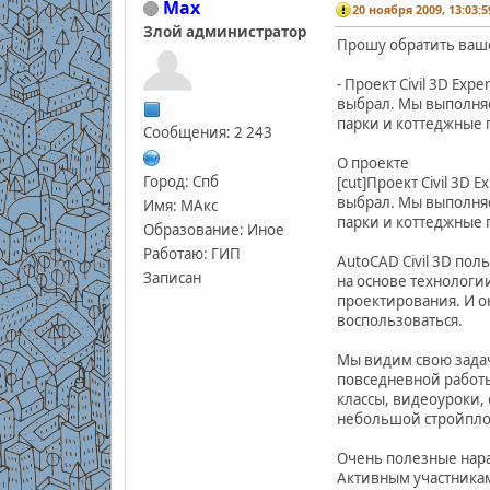
Max
20 ноября 2009, 13:03:5
Злой администратор
Прошу обратить ваш
- Проект Civil 3D Ex
выбрал. Мы выполняе
парки и коттеджные п
Сообщения: 2 243
О проекте
Город: Спб
[cut]Проект Civil 3D
выбрал. Мы выполняе
Имя: МАкс
парки и коттеджные п
Образование: Иное
Работаю: ГИП
AutoCAD Civil 3D по
Записан
на основе технологи
проектирования. И о
воспользоваться.
Мы видим свою задач
повседневной работы
классы, видеоуроки,
небольшой стройплощ
Очень полезные нара
Активным участникам