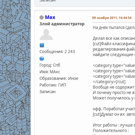
Max
09 ноября 2011, 14:44:54
Злой администратор
На днях пытался сдел
Делал все как описан
[cut]Файл классифика
редактирования файл
Сообщения: 2 243
найдите следующие 
Город: Спб
<category type="value"
<category type="value"
Имя: МАкс
<category type="value"
Образование: Иное
</category>[/cut]
Работаю: ГИП
Вообще не содержит т
Записан
И почему просто не 
Может получилось у к
офф. Поработал участ
[cut]Думал он их авт
Итог работы : лучше 
Положительного :