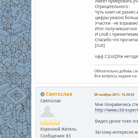
Умеет нумеровать уч
Отрицательного :
Чуть комп не разнес 
цифры ужасно больши
Участки - не взрыва
Итог получившегося 
И слой с примитивам
Спасибо что прочитал
[/cut]
офф 2 [cut]Эти негодя
Обязательно добавь схе
Все вопросы задаем на 
Святослав
09 ноября 2011, 15:20:55
Святослав
Мне понравились сти
http://www.c3d-expert
Видео уроки тоже ос
Коренной Житель
ЗЫ кому интересно м
Сообщения: 83