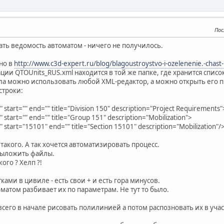
Пос
ать ведомость автоматом - ничего не получилось.
но в
http://www.c3d-expert.ru/blog/blagoustroystvo-i-ozelenenie.-chast
ции QTOUnits_RUS.xml находится в той же папке, где хранится списо
а можно использовать любой XML-редактор, а можно открыть его 
строки:
 start="" end="" title="Division 150" description="Project Requirements"
 start="" end="" title="Group 151" description="Mobilization">
 start="15101" end="" title="Section 15101" description="Mobilization"/
акого. А так хочется автоматизировать процесс.
выложить файлы.
ого ? Хелп ?!
ками в цивиле - есть свои + и есть гора минусов.
оматом разбивает их по параметрам. Не тут то было.
всего в начале рисовать полилинией а потом распозновать их в учас