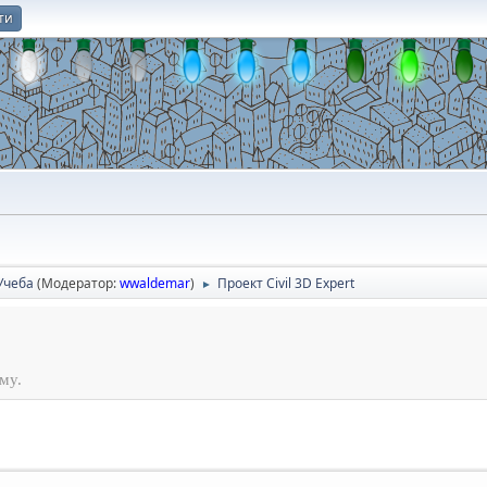
ти
О
Учеба
(Модератор:
wwaldemar
)
Проект Civil 3D Expert
►
му.