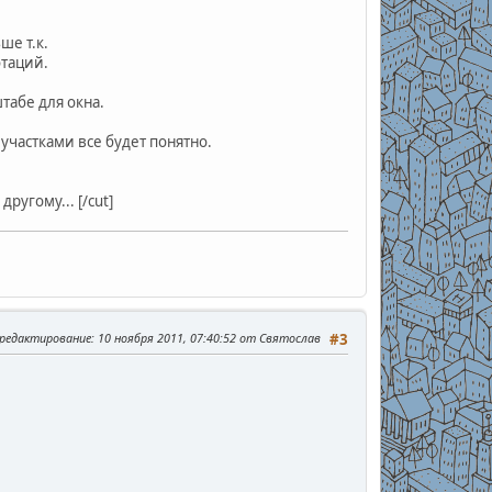
ше т.к.
отаций.
табе для окна.
 участками все будет понятно.
ругому... [/cut]
 редактирование
: 10 ноября 2011, 07:40:52 от Святослав
#3