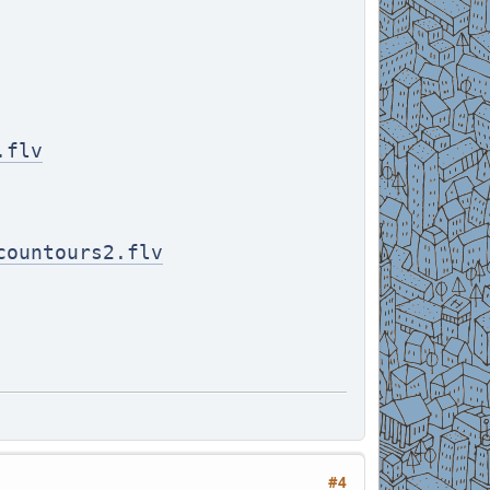
.flv
countours2.flv
#4