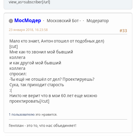
view_as=subscriber[/url]
МосМодер
Московский Бот -
Модератор
23 января 2018, 16:23:58
#33
Мало кто знает, Антон отошел от подобных дел)
[cut]
Мне как-то звонил мой бывший
коллега
и как другой мой бывший
коллега
спросил:
-Ты ещё не отошёл от дел? Проектируешь?
Сyка, так приходит старость
:(
Никто не верит что в мои 60 лет еще можно
проектировать[/cut]
1 пользователю
это нравится.
Генплан - это то, что нас объединяет!