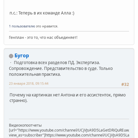
п.с.: Теперь в их команде Алла :)
1 пользователю
это нравится.
Генплан - это то, что нас объединяет!
Бугор
Подготовка всех разделов ПД. Экспертиза.
Сопровождение. Представительство в суде. Только
положительная практика.
23 января 2018, 09:15:44
#32
Почему на картинках нет Антона и его ассистенток, прямо
странно).
Видеокопоотчеты
[url="https://www.youtube.com/channel/UCjVJsA9D5LaGetDRiQuREuw/vide
view_as=subscriber"]https://www.youtube.com/channel/UCjVJsA9D5LaGet