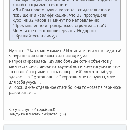
какой программе работаете.
ИЛи Вам просто нужна корочка - свидетельство о
повышении квалификации, что Вы прослушали
курс из 32 часов 11 минут по направлению
"Промышленно и гражданское строительство"?
Могу такое в фотошопе сделать. Недорого.
Обращайтесь в личку)
Ну что вы? Как я могу хамить? Извините , если так видится!
Я перешла на генпланы 9 лет назад и уже
напроектировалась...думаю больше сотни объектов у
меня есть...но становится скучно! вот и хочется узнать что-
то новое ( например: состав покрытий) или что-нибудь
эдакое.... а " фотошопные " корочки мне не нужны, я же
для себя учусь....
А Горошинке- отдельное спасибо, она помогает в геониксе
разбираться...
Как у вас тут всё серьёзно!?
Пойду- ка я писать либретто...)))))