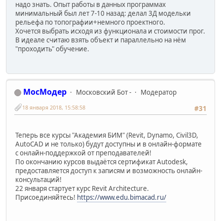
надо знать. Опыт работы в данных программах
минимальный был лет 7-10 назад: делал 3Д модельки
рельефа по топографии+немного проектного.
Хочется выбрать исходя из функционала и стоимости прог.
В идеале считаю взять объект и параллельно на нём
"проходить" обучение.
МосМодер
Московский Бот -
Модератор
18 января 2018, 15:58:58
#31
Теперь все курсы "Академия БИМ" (Revit, Dynamo, Civil3D,
AutoCAD и не только) будут доступны и в онлайн-формате
с онлайн-поддержкой от преподавателей!
По окончанию курсов выдаётся сертификат Autodesk,
предоставляется доступ к записям и возможность онлайн-
консультаций!
22 января стартует курс Revit Architecture.
Присоединяйтесь!
https://www.edu.bimacad.ru/