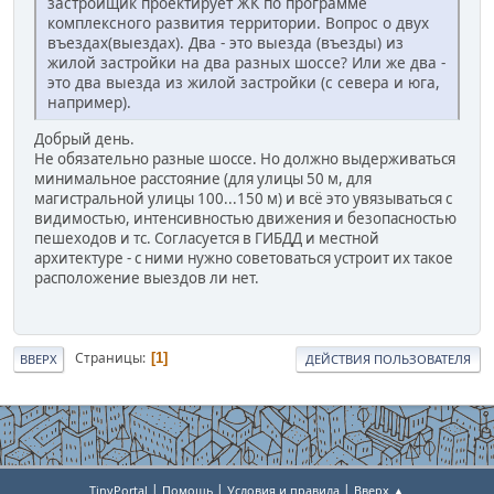
застройщик проектирует ЖК по программе
комплексного развития территории. Вопрос о двух
въездах(выездах). Два - это выезда (въезды) из
жилой застройки на два разных шоссе? Или же два -
это два выезда из жилой застройки (с севера и юга,
например).
Добрый день.
Не обязательно разные шоссе. Но должно выдерживаться
минимальное расстояние (для улицы 50 м, для
магистральной улицы 100...150 м) и всё это увязываться с
видимостью, интенсивностью движения и безопасностью
пешеходов и тс. Согласуется в ГИБДД и местной
архитектуре - с ними нужно советоваться устроит их такое
расположение выездов ли нет.
Страницы
1
ВВЕРХ
ДЕЙСТВИЯ ПОЛЬЗОВАТЕЛЯ
|
|
|
TinyPortal
Помощь
Условия и правила
Вверх ▲