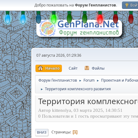
Добро пожаловать на
Форум Генпланистов
.
Вой
07 августа 2026, 01:29:36
Начало
Сайт
Файлы
Форум Генпланистов
Forum
Проектная и Рабоча
►
►
Территория комплексного развития
►
Территория комплексног
Автор kittenolya, 03 марта 2025, 14:30:51
0 Пользователи и 1 гость просматривают эту тем
Страницы
1
ВНИЗ