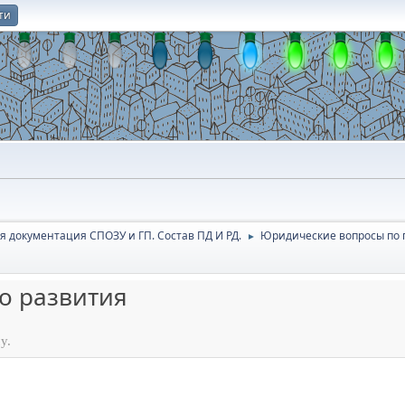
ти
О
я документация СПОЗУ и ГП. Состав ПД И РД.
Юридичеcкие вопросы по 
►
о развития
у.