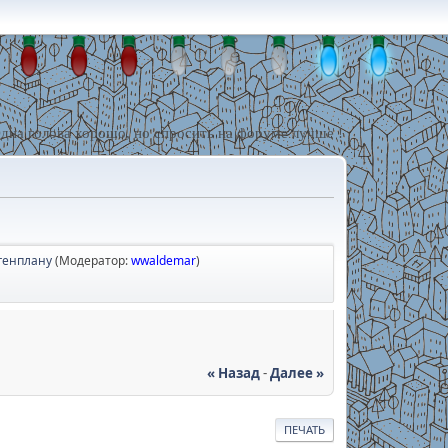
дна голова хорошо, но спросить на форуме лучше !
генплану
(Модератор:
wwaldemar
)
« Назад
-
Далее »
ПЕЧАТЬ