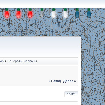
дна голова хорошо, но спросить на форуме лучше !
obur - Генеральные планы
« Назад
-
Далее »
ПЕЧАТЬ