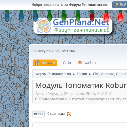
Добро пожаловать на
Форум Генпланистов
.
Вой
08 августа 2026, 18:31:46
Начало
Сайт
Файлы
Форум Генпланистов
Forum
Civil, Autocad, Geoni
►
►
Модуль Топоматик Robur
Автор Эдуард, 26 февраля 2025, 22:12:31
0 Пользователи и 2 гостей просматривают эту те
Страницы
1
ВНИЗ