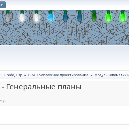
ти
О
CS, Credo, Lisp
BIM. Комплексное проектирование
Модуль Топоматик R
►
►
 - Генеральные планы
му.