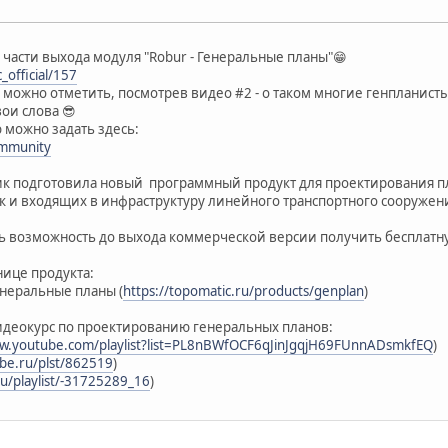
 части выхода модуля "Robur - Генеральные планы"😁
_official/157
можно отметить, посмотрев видео #2 - о таком многие генпланист
вои слова 😎
 можно задать здесь:
ommunity
ик подготовила новый программный продукт для проектирования п
ак и входящих в инфраструктуру линейного транспортного сооруже
ь возможность до выхода коммерческой версии получить бесплатн
нице продукта:
Генеральные планы (
https://topomatic.ru/products/genplan
)
идеокурс по проектированию генеральных планов:
ww.youtube.com/playlist?list=PL8nBWfOCF6qJinJgqjH69FUnnADsmkfEQ
)
ube.ru/plst/862519
)
ru/playlist/-31725289_16
)