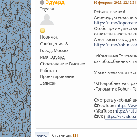
Эдуард
26 февраля 2025, 22:12:31
Эдуард
Ребята, привет!
Анонсирую новость в
https://t.me/topomatic
Особо преимущества 
ответственность за с
Новичок
А вопросы по модулю
Сообщения: 8
https://t.me/robur_c
Город: Москва
📌Компания Топомат
Имя: Эдуард
как обособленных, т
Образование: Высшее
Работаю:
У всех желающих ест
Проектирование
Записан
🔍Подробнее на стра
▪️Топоматик Robur - 
Смотреть учебный в
📺YouTube (
https://w
📺RuTube (
https://rut
📺VK (
https://vkvideo.
Страницы
1
ВВЕРХ