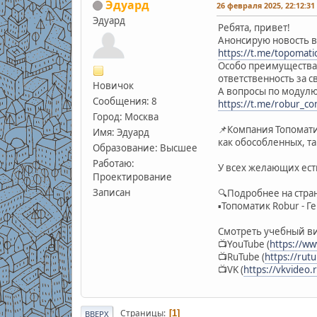
Эдуард
26 февраля 2025, 22:12:31
Эдуард
Ребята, привет!
Анонсирую новость в
https://t.me/topomatic
Особо преимущества 
ответственность за с
Новичок
А вопросы по модулю
Сообщения: 8
https://t.me/robur_c
Город: Москва
📌Компания Топомат
Имя: Эдуард
как обособленных, т
Образование: Высшее
Работаю:
У всех желающих ест
Проектирование
Записан
🔍Подробнее на стра
▪️Топоматик Robur - 
Смотреть учебный в
📺YouTube (
https://w
📺RuTube (
https://rut
📺VK (
https://vkvideo.
Страницы
1
ВВЕРХ