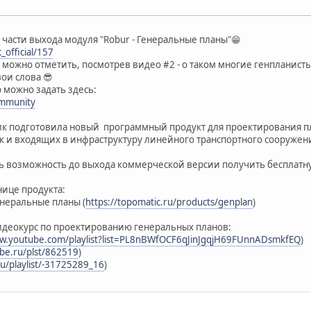
 части выхода модуля "Robur - Генеральные планы"😁
_official/157
можно отметить, посмотрев видео #2 - о таком многие генпланист
вои слова 😎
 можно задать здесь:
ommunity
ик подготовила новый программный продукт для проектирования п
ак и входящих в инфраструктуру линейного транспортного сооруже
ь возможность до выхода коммерческой версии получить бесплатн
нице продукта:
Генеральные планы (
https://topomatic.ru/products/genplan
)
идеокурс по проектированию генеральных планов:
ww.youtube.com/playlist?list=PL8nBWfOCF6qJinJgqjH69FUnnADsmkfEQ
)
ube.ru/plst/862519
)
ru/playlist/-31725289_16
)