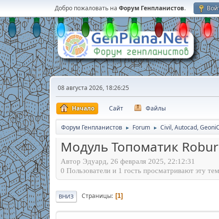
Добро пожаловать на
Форум Генпланистов
.
Вой
08 августа 2026, 18:26:25
Начало
Сайт
Файлы
Форум Генпланистов
Forum
Civil, Autocad, Geoni
►
►
Модуль Топоматик Robur
Автор Эдуард, 26 февраля 2025, 22:12:31
0 Пользователи и 1 гость просматривают эту тем
Страницы
1
ВНИЗ