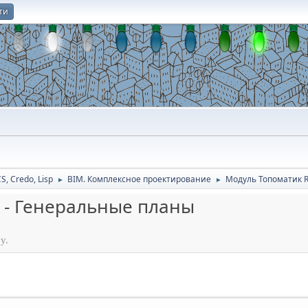
ти
О
CS, Credo, Lisp
BIM. Комплексное проектирование
Модуль Топоматик R
►
►
 - Генеральные планы
у.