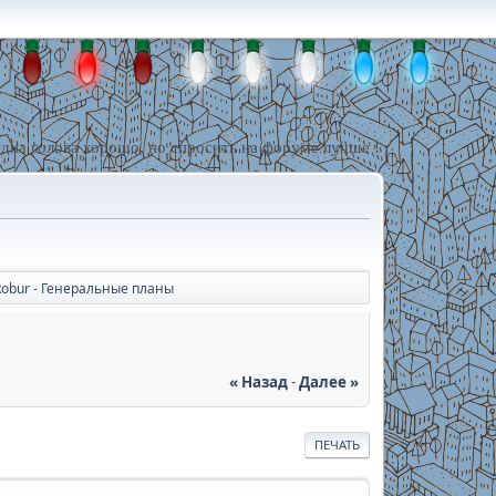
дна голова хорошо, но спросить на форуме лучше !
obur - Генеральные планы
« Назад
-
Далее »
ПЕЧАТЬ