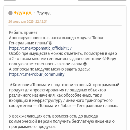
Эдуард
Эдуард
26 февраля 2025, 22:12:31
Ребята, привет!
Анонсирую новость в части выхода модуля "Robur -
Генеральные планы"😁
https://t.me/topomatic_official/157
Особо преимущества можно отметить, посмотрев видео
#2 - о таком многие генпланисты давно мечтали 🤩 Беру
полную ответственность за свои слова 😎
А вопросы по модулю можно задать здесь:
https://t.me/robur_community
📌Компания Топоматик подготовила новый программный
продукт для проектирования площадных объектов
различного назначения, как обособленных, так и
входящих в инфраструктуру линейного транспортного
сооружения — «Топоматик Robur — Генеральные планы».
У всех желающих есть возможность до выхода
коммерческой версии получить бесплатную лицензию
программного продукта.