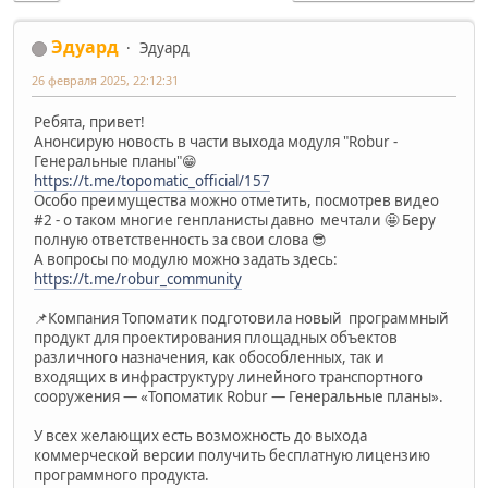
Эдуард
Эдуард
26 февраля 2025, 22:12:31
Ребята, привет!
Анонсирую новость в части выхода модуля "Robur -
Генеральные планы"😁
https://t.me/topomatic_official/157
Особо преимущества можно отметить, посмотрев видео
#2 - о таком многие генпланисты давно мечтали 🤩 Беру
полную ответственность за свои слова 😎
А вопросы по модулю можно задать здесь:
https://t.me/robur_community
📌Компания Топоматик подготовила новый программный
продукт для проектирования площадных объектов
различного назначения, как обособленных, так и
входящих в инфраструктуру линейного транспортного
сооружения — «Топоматик Robur — Генеральные планы».
У всех желающих есть возможность до выхода
коммерческой версии получить бесплатную лицензию
программного продукта.