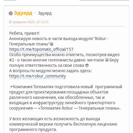
Эдуард
Эдуард
26 февраля 2025, 22:12:31
Ребята, привет!
Анонсирую новость в части выхода модуля "Robur -
Генеральные планы"😁
https://t.me/topomatic_official/157
Особо преимущества можно отметить, посмотрев видео
#2 - о таком многие генпланисты давно мечтали 🤩 Беру
полную ответственность за свои слова 😎
А вопросы по модулю можно задать здесь:
https://t.me/robur_community
📌Компания Топоматик подготовила новый программный
продукт для проектирования площадных объектов
различного назначения, как обособленных, так и
входящих в инфраструктуру линейного транспортного
сооружения — «Топоматик Robur — Генеральные планы».
У всех желающих есть возможность до выхода
коммерческой версии получить бесплатную лицензию
программного продукта.