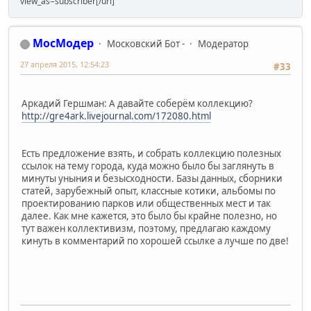
view_as=subscriber[/url]
МосМодер
Московский Бот -
Модератор
27 апреля 2015, 12:54:23
#33
Аркадий Гершман: А давайте соберём коллекцию?
http://gre4ark.livejournal.com/172080.html
Есть предложение взять, и собрать коллекцию полезных
ссылок на тему города, куда можно было бы заглянуть в
минуты уныния и безысходности. Базы данных, сборники
статей, зарубежный опыт, классные котики, альбомы по
проектированию парков или общественных мест и так
далее. Как мне кажется, это было бы крайне полезно, но
тут важен коллективизм, поэтому, предлагаю каждому
кинуть в комментарий по хорошей ссылке а лучше по две!