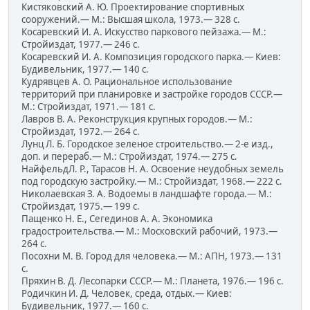
Кистяковский А. Ю. Проектирование спортивных
сооружений.— М.: Высшая школа, 1973.— 328 с.
Косаревский И. А. Искусство паркового пейзажа.— М.:
Стройиздат, 1977.— 246 с.
Косаревский И. А. Композиция городского парка.— Киев:
Будивельник, 1977.— 140 с.
Кудрявцев А. О. Рациональное использование
территорий при планировке и застройке городов СССР.—
М.: Стройиздат, 1971.— 181 с.
Лавров В. А. Реконструкция крупных городов.— М.:
Стройиздат, 1972.— 264 с.
Лунц Л. Б. Городское зеленое строительство.— 2-е изд.,
доп. и перераб.— М.: Стройиздат, 1974.— 275 с.
НайфельдЛ. Р., Тарасов Н. А. Освоение неудобных земель
под городскую застройку.— М.: Стройиздат, 1968.— 222 с.
Николаевская З. А. Водоемы в ландшафте города.— М.:
Стройиздат, 1975.— 199 с.
Пащенко Н. Е., Сегединов А. А. Экономика
градостроительства.— М.: Московский рабочий, 1973.—
264 с.
Посохни М. В. Город для человека.— М.: АПН, 1973.— 131
с.
Пряхин В. Д. Лесопарки СССР.— М.: Планета, 1976.— 196 с.
Родичкин И. Д. Человек, среда, отдых.— Киев:
Будивельник, 1977.— 160 с.