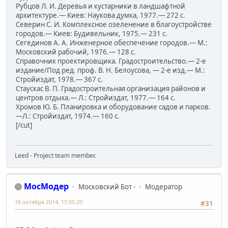
Рубцов Л. И. Деревья и кустарники в ландшафтной
архитектуре.— Киев: Наукова думка, 1977.— 272 с.
Северин С. И. Комплексное озеленение в благоустройстве
городов.— Киев: Будивельник, 1975.— 231 с.
Сегединов А. А. Инженерное обеспечение городов.— М.:
Московский рабочий, 1976.— 128 с.
Справочник проектировщика. Градостроительство.— 2-е
издание/Под ред. проф. В. Н. Белоусова, — 2-е изд.— М.:
Стройиздат, 1978.— 367 с.
Стаускас В. П. Градостроительная организация районов и
центров отдыха.— Л.: Стройиздат, 1977.— 164 с.
Хромов Ю. Б. Планировка и оборудование садов и парков.
—Л.: Стройиздат, 1974.— 160 с.
[/cut]
Leed - Project team member.
МосМодер
Московский Бот -
Модератор
16 октября 2014, 15:05:20
#31