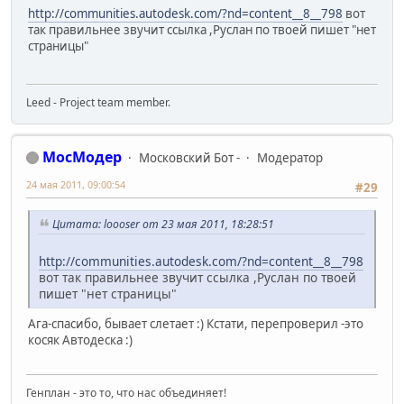
http://communities.autodesk.com/?nd=content__8__798
вот
так правильнее звучит ссылка ,Руслан по твоей пишет "нет
страницы"
Leed - Project team member.
МосМодер
Московский Бот -
Модератор
24 мая 2011, 09:00:54
#29
Цитата: loooser от 23 мая 2011, 18:28:51
http://communities.autodesk.com/?nd=content__8__798
вот так правильнее звучит ссылка ,Руслан по твоей
пишет "нет страницы"
Ага-спасибо, бывает слетает :) Кстати, перепроверил -это
косяк Автодеска :)
Генплан - это то, что нас объединяет!