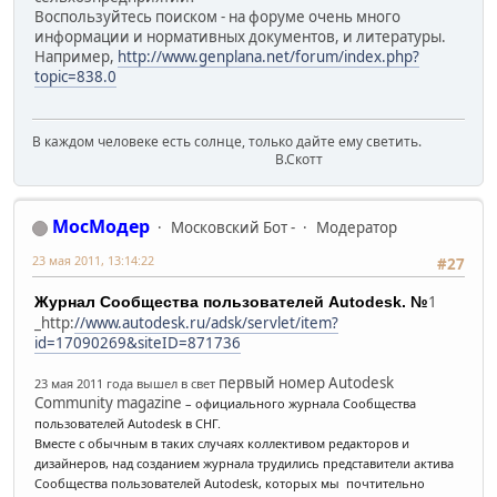
Воспользуйтесь поиском - на форуме очень много
информации и нормативных документов, и литературы.
Например,
http://www.genplana.net/forum/index.php?
topic=838.0
В каждом человеке есть солнце, только дайте ему светить.
В.Скотт
МосМодер
Московский Бот -
Модератор
23 мая 2011, 13:14:22
#27
1
Журнал Сообщества пользователей Autodesk. №
_http:
//www.autodesk.ru/adsk/servlet/item?
id=17090269&siteID=871736
первый номер Autodesk
23 мая 2011 года вышел в свет
Community magazine
– официального журнала Сообщества
пользователей Autodesk в СНГ.
Вместе с обычным в таких случаях коллективом редакторов и
дизайнеров, над созданием журнала трудились представители актива
Сообщества пользователей Autodesk, которых мы почтительно