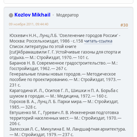
Kozlov Mikhail
Модератор
09 ноября 2011, 09:44:40
#30
Юскевич Н.Н., Лунц Л.Б. 'Озеленение городов России' -
Москва: Россельхоиздат, 1986 - с.158
читать-ссылка
Список литературы по этой книге
[cut]Абрамашвили Г. Г. Устойчивые газоны для спорта и
отдыха.— М.: Стройиздат, 1970.— 101 с.
Баранов Н. В. Современное градостроительство.— М.:
Госстройиздат, 1962.— 267 с.
Генеральные планы новых городов.— Методическое
пособие по проектированию.— М.: Стройиздат, 1973.—
231 с.
Карагодина И. Л., Осипов Г. Л., Шишки н П. А. Борьба с
шумом в городах.— М.: Медицина, 1972.— 160 с.
Горохов В. А., Лунц Л. Б. Парки мира.— М.: Стройиздат,
1985.— 328 с.
Евтушенко М. Г., Гуревич Л. В. Инженерная подготовка
территорий населенных мест.— М.: Стройиздат, 1970.—
206 с.
Залесская Л. С., Микулина Е. М. Ландшафтная архитектура.
— М.: Стройиздат, 1979.— 237 с.