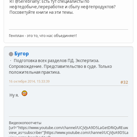
RT @Serebriany: Есть тут специалисты по
нефтедобыче,переработке и сбыту нефтепродуктов?
Посоветуйте книги на эти темы.
Генплан - это то, что нас объединяет!
Бугор
Подготовка всех разделов ПД. Экспертиза.
Сопровождение. Представительство в суде. Только
положительная практика.
16 октября 2014, 15:33:39
#32
Ну я.
Видеокопоотчеты
[url="https://www.youtube.com/channel/UCjVJsA9D5LaGetDRiQuREuw/vide
view_as=subscriber"]https://www.youtube.com/channel/UCjVJsA9D5LaGet