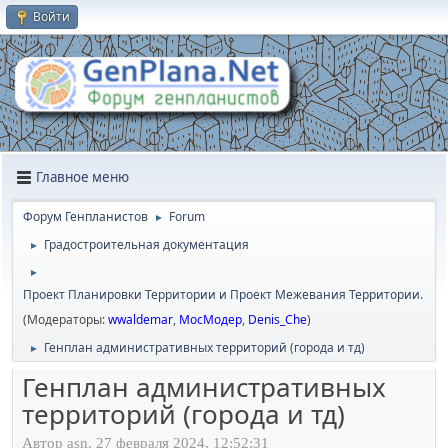
Войти
Главное меню
Форум Генпланистов
Forum
►
Градостроительная документация
►
►
Проект Планировки Территории и Проект Межевания Территории.
(Модераторы:
wwaldemar
,
МосМодер
,
Denis_Che
)
Генплан административных территорий (города и тд)
►
Генплан административных
территорий (города и тд)
Автор asn, 27 февраля 2024, 12:52:31