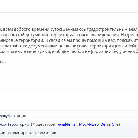
и, всем доброго времени суток! Занимаюсь градостроительным анал
 разработкой документов территориального планирования. Назрело
нировке территории. В связи с чем прошу помощи у вас, подскажит
по разработке документации по планировке территории (не линейн
помогла вам в свое время, в общем любой информации буду очень 
тся.
 документация
ния Территории.
(Модераторы:
wwaldemar
,
МосМодер
,
Denis_Che
)
ции по планировке территории