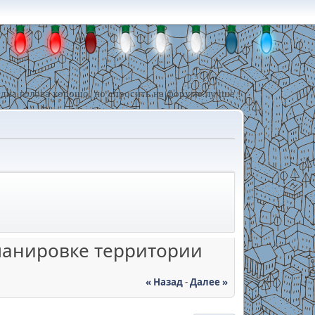
дна голова хорошо, но спросить на форуме лучше !
ланировке территории
« Назад
-
Далее »