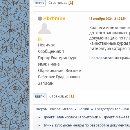
Страницы
1
ВНИЗ
Hbrhmnv
13 ноября 2024, 21:21:54
Коллеги и не коллег
до этого занималась
документацию по пла
качественные курсы 
Новичок
литература которая 
Сообщения: 1
Город: Екатеринбург
1 пользователю
это нрави
Имя: Лиана
Образование: Высшее
Работаю: Град. анализ
Записан
Страницы
1
ВВЕРХ
Форум Генпланистов
Forum
Градостроительная
►
►
Проект Планировки Территории и Проект Межева
►
Нужны курсы/семинары по разработке документа
►