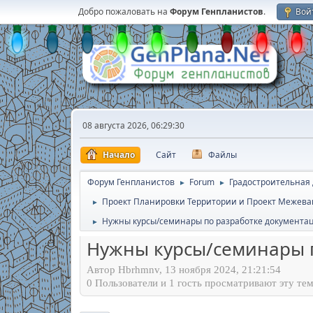
Добро пожаловать на
Форум Генпланистов
.
Вой
08 августа 2026, 06:29:30
Начало
Сайт
Файлы
Форум Генпланистов
Forum
Градостроительная
►
►
Проект Планировки Территории и Проект Межева
►
Нужны курсы/семинары по разработке документа
►
Нужны курсы/семинары п
Автор Hbrhmnv, 13 ноября 2024, 21:21:54
0 Пользователи и 1 гость просматривают эту тем