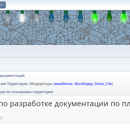
ти
О
 документация
ния Территории.
(Модераторы:
wwaldemar
,
МосМодер
,
Denis_Che
)
ции по планировке территории
о разработке документации по п
у.