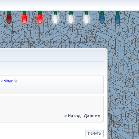
дна голова хорошо, но спросить на форуме лучше !
осМодер
)
« Назад
-
Далее »
ПЕЧАТЬ