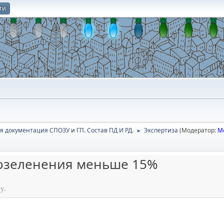
ти
О
я документация СПОЗУ и ГП. Состав ПД И РД.
Экспертиза
(Модератор:
М
►
озеленения меньше 15%
у.