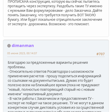
ПРОПИСАНА конструкция, которую вы сейчас пытаетесь
протащить через экспертизу. Раздобыть такие ТУ именно
с нужными Вам формулировками - дело Заказчика. Дайте
понять Заказчику, что требуется получить ВОТ ТАКУЮ
бумагу. Или будет локальное отрицательное заключение
от эксперта - дорожника. Возможно - это поможет.
dimanman
05 июня 2023, 00:14:07
#707
Благодарю за предложенные варианты решения
проблемы.
- Относительно ответов Росавтодора о ыозможности
применения расчетов - прошу поделиться информацией
со ссылками на документы/письма. Думаю это будет
полезно всем на ближайшее время (пока не придумают
"новый, полностью повторяющий старый но с новым
именем" нормативный документ.
- В части работы с Заказчиком и предоставления ТУ -
эксперт не пойдет на такое решение. ТУ не могут в данном
конкретном случае диктовать условия из-за существенной
разности в интенсивности (на объекте много внутренних