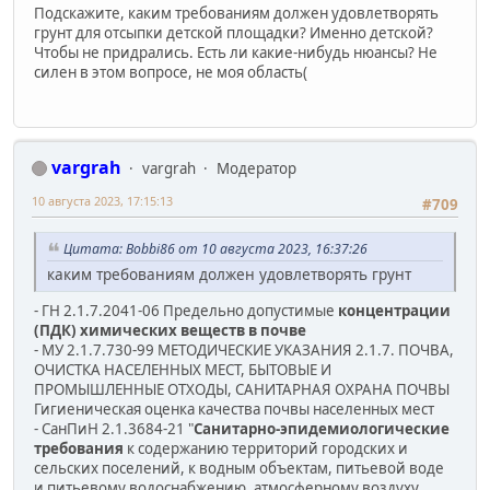
Подскажите, каким требованиям должен удовлетворять
грунт для отсыпки детской площадки? Именно детской?
Чтобы не придрались. Есть ли какие-нибудь нюансы? Не
силен в этом вопросе, не моя область(
vargrah
vargrah
Модератор
10 августа 2023, 17:15:13
#709
Цитата: Bobbi86 от 10 августа 2023, 16:37:26
каким требованиям должен удовлетворять грунт
- ГН 2.1.7.2041-06 Предельно допустимые
концентрации
(ПДК) химических веществ в почве
- МУ 2.1.7.730-99 МЕТОДИЧЕСКИЕ УКАЗАНИЯ 2.1.7. ПОЧВА,
ОЧИСТКА НАСЕЛЕННЫХ МЕСТ, БЫТОВЫЕ И
ПРОМЫШЛЕННЫЕ ОТХОДЫ, САНИТАРНАЯ ОХРАНА ПОЧВЫ
Гигиеническая оценка качества почвы населенных мест
- СанПиН 2.1.3684-21 "
Санитарно-эпидемиологические
требования
к содержанию территорий городских и
сельских поселений, к водным объектам, питьевой воде
и питьевому водоснабжению, атмосферному воздуху,