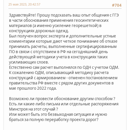
25 мая 2023, 20:42:57
#704
Здравствуйте! Прошу подсказать ваш опыт общения с ГГЭ
в части обоснования применения геосинтетических
материалов (а именно усиление георешеткой) в
конструкциях дорожных одежд.
Был получен вопрос эксперта и дополнительные устные
комментарии которые дают четкое понимание об отказе
принимать расчеты, выполненные сертифицированным
ПО в связи с отсутствием в РФ на сегодняшний день
действующей методики учета в конструкциях таких
усиливающих слоев.
Естественно сам расчет выполнялся по ОДН с учетом ОДМ.
К сожалению ОДМ, описывающий методику расчета
конструкций с армированием - отменен постановлением
правительства РФ вместе с рядом других документов в
мае прошлого 2022 года.
Возможно ли провести обоснование другим способом ?
Есть ли какие-либо письма или отдельные распоряжения
Минстроя на этот случай ?
Или может быть это безвыходная ситуация и нужно
браться за полную переработку проекта дорог?