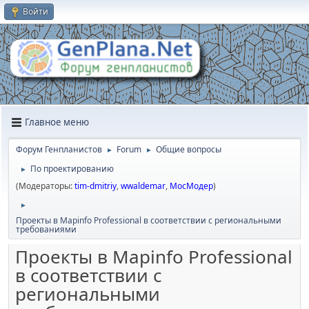
Войти
Главное меню
Форум Генпланистов
Forum
Общие вопросы
►
►
По проектированию
►
(Модераторы:
tim-dmitriy
,
wwaldemar
,
МосМодер
)
►
Проекты в Mapinfo Professional в соответствии с региональными
требованиями
Проекты в Mapinfo Professional
в соответствии с
региональными