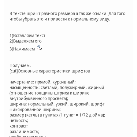
В тексте шрифт разного размера а так же ссылки. Для того
чтобы убрать это и привести к нормальному виду.
1)Вставляем текст
2)Выделяем его
3)Нажимаем
Получаем.
[cut]Основные характеристики шрифтов
начертание: прямой, курсивный;
насыщенность: светлый, полужирный, жирный
(отношение толщины штриха к ширине
внутрибуквенного просвета);
ширина: нормальный, узкий, широкий, шрифт
фиксированной ширины;
размер (кегль) в пунктах (1 пункт = 1/72 дюйма);
чёткость;
контраст;
различимость;
удобочитаемость;