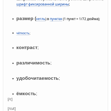
шрифт фиксированной ширины
;
размер (
кегль
) в
пунктах
(1 пункт = 1/72 дюйма);
чёткость
;
контраст
;
различимость
;
удобочитаемость
;
ёмкость
;
[/c]
[/cut]