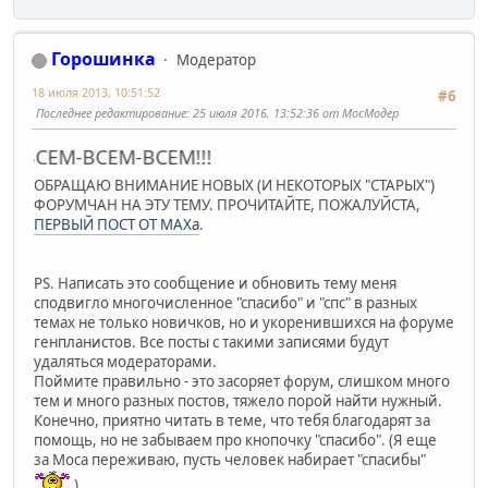
Горошинка
Модератор
18 июля 2013, 10:51:52
#6
Последнее редактирование
: 25 июля 2016, 13:52:36 от МосМодер
ВСЕМ-ВСЕМ-ВСЕМ!!!
ОБРАЩАЮ ВНИМАНИЕ НОВЫХ (И НЕКОТОРЫХ "СТАРЫХ")
ФОРУМЧАН НА ЭТУ ТЕМУ. ПРОЧИТАЙТЕ, ПОЖАЛУЙСТА,
ПЕРВЫЙ ПОСТ ОТ MAXa
.
PS. Написать это сообщение и обновить тему меня
сподвигло многочисленное "спасибо" и "спс" в разных
темах не только новичков, но и укоренившихся на форуме
генпланистов. Все посты с такими записями будут
удаляться модераторами.
Поймите правильно - это засоряет форум, слишком много
тем и много разных постов, тяжело порой найти нужный.
Конечно, приятно читать в теме, что тебя благодарят за
помощь, но не забываем про кнопочку "спасибо". (Я еще
за Моса переживаю, пусть человек набирает "спасибы"
)