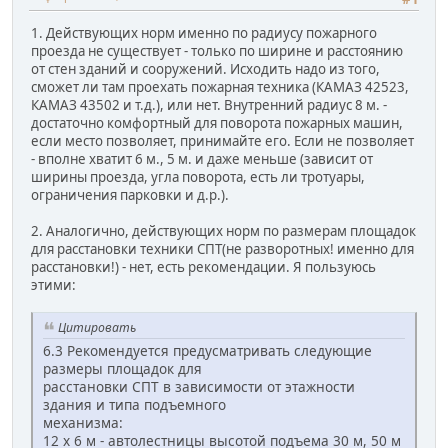
1. Действующих норм именно по радиусу пожарного
проезда не существует - только по ширине и расстоянию
от стен зданий и сооружений. Исходить надо из того,
сможет ли там проехать пожарная техника (КАМАЗ 42523,
КАМАЗ 43502 и т.д.), или нет. Внутренний радиус 8 м. -
достаточно комфортный для поворота пожарных машин,
если место позволяет, принимайте его. Если не позволяет
- вполне хватит 6 м., 5 м. и даже меньше (зависит от
ширины проезда, угла поворота, есть ли тротуары,
ограничения парковки и д.р.).
2. Аналогично, действующих норм по размерам площадок
для расстановки техники СПТ(не разворотных! именно для
расстановки!) - нет, есть рекомендации. Я пользуюсь
этими:
Цитировать
6.3 Рекомендуется предусматривать следующие
размеры площадок для
расстановки СПТ в зависимости от этажности
здания и типа подъемного
механизма:
12 х 6 м - автолестницы высотой подъема 30 м, 50 м