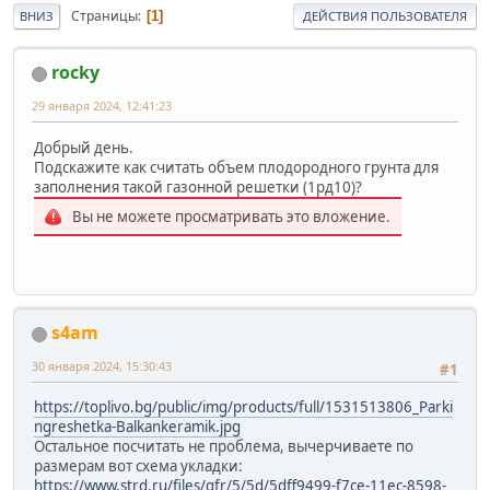
Страницы
1
ВНИЗ
ДЕЙСТВИЯ ПОЛЬЗОВАТЕЛЯ
rocky
29 января 2024, 12:41:23
Добрый день.
Подскажите как считать объем плодородного грунта для
заполнения такой газонной решетки (1рд10)?
Вы не можете просматривать это вложение.
s4am
30 января 2024, 15:30:43
#1
https://toplivo.bg/public/img/products/full/1531513806_Parki
ngreshetka-Balkankeramik.jpg
Остальное посчитать не проблема, вычерчиваете по
размерам вот схема укладки:
https://www.strd.ru/files/gfr/5/5d/5dff9499-f7ce-11ec-8598-