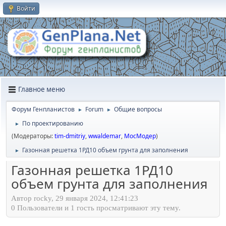
Войти
Главное меню
Форум Генпланистов
Forum
Общие вопросы
►
►
По проектированию
►
(Модераторы:
tim-dmitriy
,
wwaldemar
,
МосМодер
)
Газонная решетка 1РД10 объем грунта для заполнения
►
Газонная решетка 1РД10
объем грунта для заполнения
Автор rocky, 29 января 2024, 12:41:23
0 Пользователи и 1 гость просматривают эту тему.