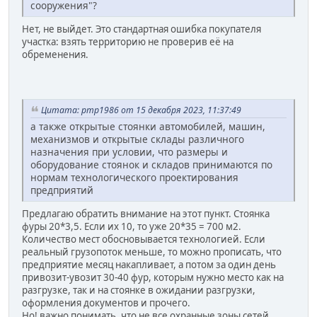
сооружения"?
Нет, не выйдет. Это стандартная ошибка покупателя
участка: взять территорию не проверив её на
обременения.
Цитата: pmp1986 от 15 декабря 2023, 11:37:49
а также открытые стоянки автомобилей, машин,
механизмов и открытые склады различного
назначения при условии, что размеры и
оборудование стоянок и складов принимаются по
нормам технологического проектирования
предприятий
Предлагаю обратить внимание на этот пункт. Стоянка
фуры 20*3,5. Если их 10, то уже 20*35 = 700 м2.
Количество мест обосновывается технологией. Если
реальный грузопоток меньше, то можно прописать, что
предприятие месяц накапливает, а потом за один день
привозит-увозит 30-40 фур, которым нужно место как на
разгрузке, так и на стоянке в ожидании разгрузки,
оформления документов и прочего.
Но! важно понимать, что не все охранные зоны сетей