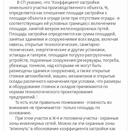
В СП указано, что "Коэффициент застройки
земельного участка производственного объекта, %,
определяется как отношение площади застройки к
площади объекта в ограде (или при отсутствии ограды - в
соответствующих ей условных границах) с включением
площади, занятой веером железнодорожных путей.
Площадь застройки определяется как сумма площадей,
занятых зданиями и сооружениями всех видов, включая
навесы, открытые технологические, санитарно-
технические, энергетические и другие установки,
эстакады и галереи, площадки погрузо-разгрузочных
устройств, подземные сооружения (резервуары, погреба,
убежища, тоннели, над которыми не могут быть
размещены здания и сооружения), а также открытые
стоянки автомобилей, машин, механизмов и открытые
склады различного назначения при условии, что размеры
и оборудование стоянок и складов принимаются по
нормам технологического проектирования
предприятий.".
То есть если правильно пониманию - этажность во
внимание не принимается - только площадь по
основанию.
При этом участок в Ж-4 и половина участка - охранные
зоны инженерных сетей. Можно ли эти охранные зоны
"впихнуть" в обоснование коэффициента застройки как